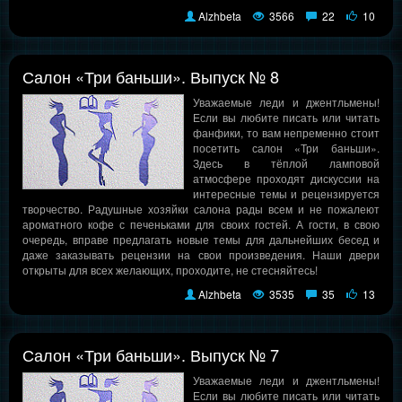
Alzhbeta
3566
22
10
Салон «Три баньши». Выпуск № 8
Уважаемые леди и джентльмены!
Если вы любите писать или читать
фанфики, то вам непременно стоит
посетить салон «Три баньши».
Здесь в тёплой ламповой
атмосфере проходят дискуссии на
интересные темы и рецензируется
творчество. Радушные хозяйки салона рады всем и не пожалеют
ароматного кофе с печеньками для своих гостей. А гости, в свою
очередь, вправе предлагать новые темы для дальнейших бесед и
даже заказывать рецензии на свои произведения. Наши двери
открыты для всех желающих, проходите, не стесняйтесь!
Alzhbeta
3535
35
13
Салон «Три баньши». Выпуск № 7
Уважаемые леди и джентльмены!
Если вы любите писать или читать