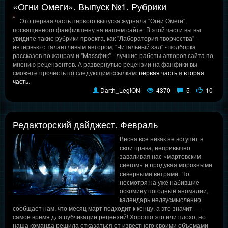
«Огни Омеги». Выпуск №1. Рубрики
Это первая часть первого выпуска журнала "Огни Омеги",
посвященного фанфикшену на нашем сайте. В этой части вы вы
увидите такие рубрики проекта, как "Лаборатория творчества" -
интервью с талантливым автором, "Читальный зал" - подборка
рассказов по жанрам и "Massфик" - лучшие работы авторов сайта по
мнению рецензентов. А развернутые рецензии на фанфики вы
сможете прочесть по следующим ссылкам:
первая часть
и
вторая
часть
.
Darth_LegiON
4370
5
10
Редакторский дайджест. Февраль
Весна все никак не вступит в
свои права, непривычно
заваливая нас «мартовским
снегом» и продувая морозными
северными ветрами. Но
несмотря на уже набившие
оскомину погодные аномалии,
календарь недвусмысленно
сообщает нам, что месяц март подходит к концу, а это значит —
самое время для публикации рецензий! Хорошо это или плохо, но
наша команда решила отказаться от известного своими объемами