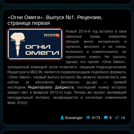
«Огни Омеги». Выпуск №1. Рецензии,
страница первая
Новый 2014-й год вступил в свои
законные права, наверняка
обещая много интересного и
скучного, веселого и не очень,
полезного и сомнительного, но
однозначно нового. Не сказать,
однако, что проект «Огни Омеги»,
запущенный командой (если позволите, сводным подразделением)
Редактората ME2.IN, является первопроходцем подобного формата.
«Огни Омеги», первый выпуск которого Вы можете просмотреть уже
сейчас (и абсолютно бесплатно, да-да) — прямой
наследник
Редакторского Дайджеста
, последний номер которого
увидел свет в феврале 2013-го года. Теперь же проект, вызвавший
неподдельный интерес, возвращается в несколько измененном
виде. Enjoy!
Scavenger
4173
8
14