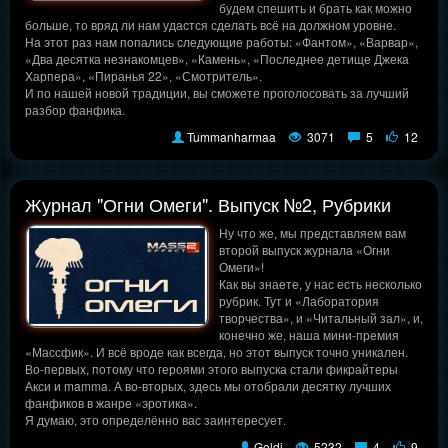
будем спешить и брать как можно
больше, то вряд ли нам удастся сделать всё на должном уровне.
На этот раз нам попались следующие работы: «Фантом», «Варвар»,
«Два десятка незнакомцев», «Камень», «Последнее детище Джека
Харпера», «Пиранья 22», «Смотритель».
И по нашей новой традиции, вы сможете проголосовать за лучший
разбор фанфика.
Tummanharmaa
3071
5
12
Журнал "Огни Омеги". Выпуск №2, Рубрики
Ну что же, мы представляем вам
второй выпуск журнала «Огни
Омеги»!
Как вы знаете, у нас есть несколько
рубрик. Тут и «Лаборатория
творчества», и «Читальный зал», и,
конечно же, наша мини-премия
«Массфик». И всё вроде как всегда, но этот выпуск точно уникален.
Во-первых, потому что героями этого выпуска стали фикрайтеры
Акси и mamma. А во-вторых, здесь мы отобрали десятку лучших
фанфиков в жанре «эротика».
Я думаю, это определённо вас заинтересует.
Goldi
5232
4
9