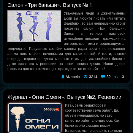
Салон «Три баньши». Выпуск № 1
Уважаемые леди и джентльмены!
Если вы любите писать или читать
фанфики, то вам непременно стоит
посетить салон «Три баньши».
Здесь в тёплой ламповой
атмосфере проходят дискуссии на
интересные темы и рецензируется
творчество. Радушные хозяйки салона рады всем и не пожалеют
ароматного кофе с печеньками для своих гостей. А гости, в свою
очередь, вправе предлагать новые темы для дальнейших бесед и
даже заказывать рецензии на свои произведения. Наши двери
открыты для всех желающих, проходите, не стесняйтесь!
Alzhbeta
3214
32
13
Журнал «Огни Омеги». Выпуск №2, Рецензии
Итак, семь редакторов и
соответственно семь работ. Да,
объём уменьшился, но зато
качество работ улучшилось. Как
было верно сказано неким
Батоном, мы не спешим, так если