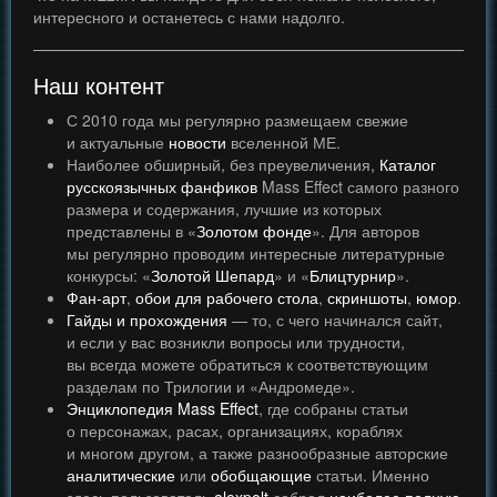
интересного и останетесь с нами надолго.
Наш контент
С 2010 года мы регулярно размещаем свежие
и актуальные
новости
вселенной МЕ.
Наиболее обширный, без преувеличения,
Каталог
русскоязычных фанфиков
Mass Effect самого разного
размера и содержания, лучшие из которых
представлены в «
Золотом фонде
». Для авторов
мы регулярно проводим интересные литературные
конкурсы: «
Золотой Шепард
» и «
Блицтурнир
».
Фан-арт
,
обои для рабочего стола
,
скриншоты
,
юмор
.
Гайды и прохождения
— то, с чего начинался сайт,
и если у вас возникли вопросы или трудности,
вы всегда можете обратиться к соответствующим
разделам по Трилогии и «Андромеде».
Энциклопедия Mass Effect
, где собраны статьи
о персонажах, расах, организациях, кораблях
и многом другом, а также разнообразные авторские
аналитические
или
обобщающие
статьи. Именно