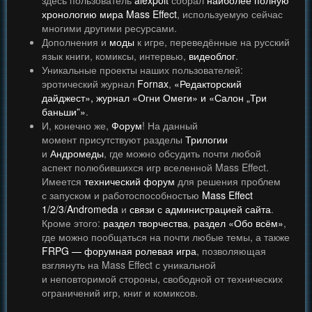
здесь пользователь
alexpolt
собрал
наиболее полную
хронологию мира Mass Effect
, используемую сейчас
многими другими ресурсами.
Дополнения и
моды
к игре, переведённые на русский
язык книги, комиксы, интервью,
видеоблог
.
Уникальные проекты наших пользователей:
эротический журнал
Fornax
,
«Редакторский
дайджест», журнал «Огни Омеги» и «Салон „Три
баньши”»
.
И, конечно же,
Форум
! На данный
момент присутствуют разделы
Трилогии
и
Андромеды
, где можно обсудить почти любой
аспект полюбившихся игр вселенной Mass Effect.
Имеется
технический форум
для решения проблем
с запуском и работоспособностью
Mass Effect
1/2/3
/
Andromeda
и
связи с администрацией сайта
.
Кроме этого:
раздел творчества
,
раздел «Обо всём»
,
где можно пообщаться на почти любые темы, а также
FRPG — форумная ролевая игра
, позволяющая
взглянуть на Mass Effect с уникальной
и неповторимой стороны, свободной от технических
ограничений игр, книг и комиксов.