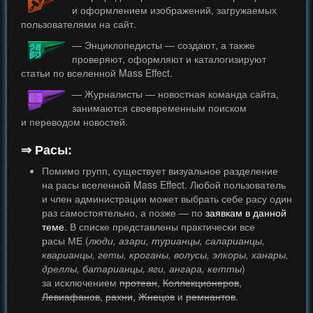
и оформлением изображений, загружаемых
пользователями на сайт.
— Энциклопедисты — создают, а также
проверяют, оформляют и каталогизируют
статьи по вселенной Mass Effect.
— Журналисты — новостная команда сайта,
занимаются своевременным поиском
и переводом новостей.
⇒ Расы:
Помимо групп, существует визуальное разделение
на расы вселенной Mass Effect. Любой пользователь
и член администрации может выбрать себе расу один
раз самостоятельно, а позже — по
заявкам в данной
теме
. В списке представлены практически все
расы МЕ (
люди, азари, турианцы, саларианцы,
кварианцы, геты, кроганы, волусы, элкоры, ханары,
дреллы, батарианцы, яги, ангара, кетты
)
за исключением
протеан
,
Коллекционеров
,
Левиафанов
,
рахни
,
Жнецов
и
ремнантов
.