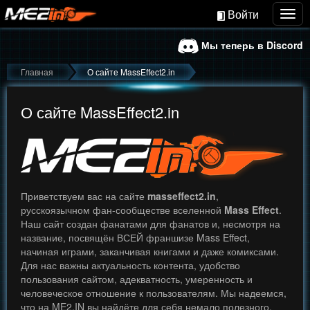
Войти
Togg
navig
Мы теперь в Discord
Главная
О сайте MassEffect2.in
О сайте MassEffect2.in
Приветствуем вас на сайте
masseffect2.in
,
русскоязычном фан-сообществе вселенной
Mass Effect
.
Наш сайт создан фанатами для фанатов и, несмотря на
название, посвящён ВСЕЙ франшизе Mass Effect,
начиная играми, заканчивая книгами и даже комиксами.
Для нас важны актуальность контента, удобство
пользования сайтом, адекватность, умеренность и
человеческое отношение к пользователям. Мы надеемся,
что на ME2.IN вы найдёте для себя немало полезного,