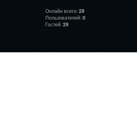
Онлайн всего:
29
Пользователей:
0
Гостей:
29
ГЛАВНАЯ
ФОРУМ
О НАС
ДОНАТ
ПРАВИЛА
©
Фансайт Mass Effect
2010-2026. Дизайн: Darth LegiON,
Соловей, RedLineR91, Magdalene.
Mass Effect © BioWare and Electronic Arts, all other trademarks
belong to their respective owners.