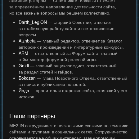
администраторам — Советникам. Каждый отвечает
за определённое направление деятельности сайта,
но все важные вопросы мы решаем коллективно.
Darth_LegiON
— старший Советник, отвечает
за стабильную работу сайта и все технические
вопросы.
Alzhbeta
— главный редактор, отвечает за Каталог
авторских произведений и литературные конкурсы.
ARM
— ответственный за Форум сайта, главный
гейм-мастер форумной ролевой игры.
Goldi
— главный энциклопедист, ответственный
за раздел статей и гайдов.
Bokozan
— глава Новостного Отдела, ответственный
за поиск и публикацию новостей.
Йода
— хранитель и старожил сайта, стоявший у его
истоков.
Наши партнёры
ME2.IN сотрудничает с несколькими схожими по тематике
сайтами и группами в социальных сетях. Сотрудничество
основывается на общих интересах, взаимопомощи