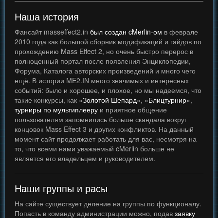
Наша история
Фансайт masseffect2.in
был создан
cMerlin-ом
в феврале
2010 года как большой сборник модификаций и гайдов по
прохождению Mass Effect 2, но очень быстро перерос в
полноценный портал после появления Энциклопедии,
Форума, Каталога авторских произведений и много чего
ещё. В истории ME2.IN много значимых и интересных
событий: было и хорошее, и плохое, но мы надеемся, что
такие конкурсы, как «
Золотой Шепард
», «
Блицтурнир
»,
турниры по мультиплееру
и приятное общение
пользователям запомнились больше скандала вокруг
концовок Mass Effect 3 и других конфликтов. На данный
момент сайт продолжает работать для вас, несмотря на
то, что всеми нами уважаемый cMerlin больше не
является его владельцем и руководителем.
Наши группы и расы
На сайте существует деление на группы по функционалу.
Попасть в команду администрации можно, подав
заявку