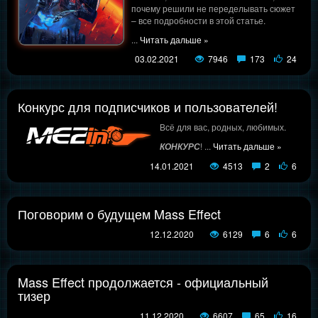
почему решили не переделывать сюжет
– все подробности в этой статье.
...
Читать дальше »
03.02.2021
7946
173
24
Конкурс для подписчиков и пользователей!
Всё для вас, родных, любимых.
!
...
Читать дальше »
КОНКУРС
14.01.2021
4513
2
6
Поговорим о будущем Mass Effect
12.12.2020
6129
6
6
Mass Effect продолжается - официальный
тизер
11.12.2020
6607
65
16