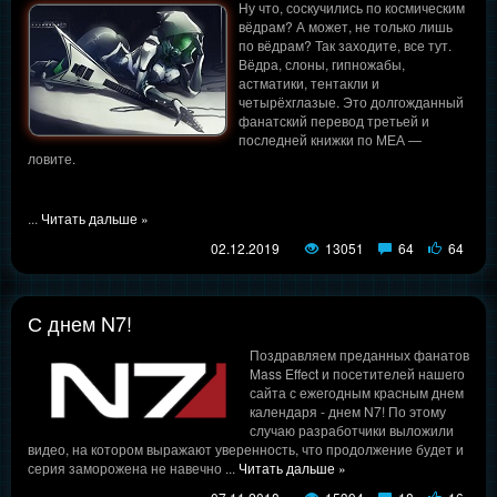
Ну что, соскучились по космическим
вёдрам? А может, не только лишь
по вёдрам? Так заходите, все тут.
Вёдра, слоны, гипножабы,
астматики, тентакли и
четырёхглазые. Это долгожданный
фанатский перевод третьей и
последней книжки по МЕА —
ловите.
...
Читать дальше »
02.12.2019
13051
64
64
С днем N7!
Поздравляем преданных фанатов
Mass Effect и посетителей нашего
сайта с ежегодным красным днем
календаря - днем N7! По этому
случаю разработчики выложили
видео, на котором выражают уверенность, что продолжение будет и
серия заморожена не навечно
...
Читать дальше »