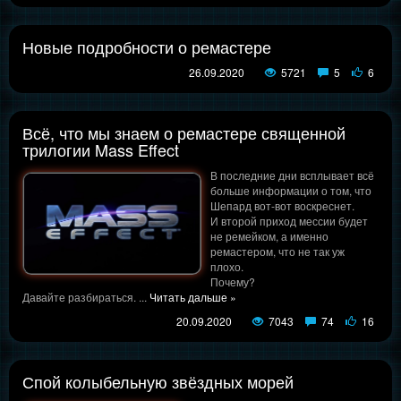
Новые подробности о ремастере
26.09.2020
5721
5
6
Всё, что мы знаем о ремастере священной
трилогии Mass Effect
В последние дни всплывает всё
больше информации о том, что
Шепард вот-вот воскреснет.
И второй приход мессии будет
не ремейком, а именно
ремастером, что не так уж
плохо.
Почему?
Давайте разбираться.
...
Читать дальше »
20.09.2020
7043
74
16
Спой колыбельную звёздных морей