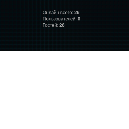
Онлайн всего:
26
Пользователей:
0
Гостей:
26
ГЛАВНАЯ
ФОРУМ
О НАС
ДОНАТ
ПРАВИЛА
©
Фансайт Mass Effect
2010-2026. Дизайн: Darth LegiON,
Соловей, RedLineR91, Magdalene.
Mass Effect © BioWare and Electronic Arts, all other trademarks
belong to their respective owners.