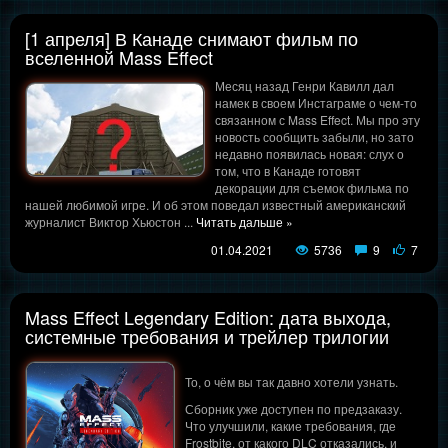
[1 апреля] В Канаде снимают фильм по
вселенной Mass Effect
Месяц назад Генри Кавилл дал
намек в своем Инстаграме о чем-то
связанном с Mass Effect. Мы про эту
новость сообщить забыли, но зато
недавно появилась новая: слух о
том, что в Канаде готовят
декорации для съемок фильма по
нашей любимой игре. И об этом поведал известный американский
журналист Виктор Хьюстон
...
Читать дальше »
01.04.2021
5736
9
7
Mass Effect Legendary Edition: дата выхода,
системные требования и трейлер трилогии
То, о чём вы так давно хотели узнать.
Сборник уже доступен по предзаказу.
Что улучшили, какие требования, где
Frostbite, от какого DLC отказались, и