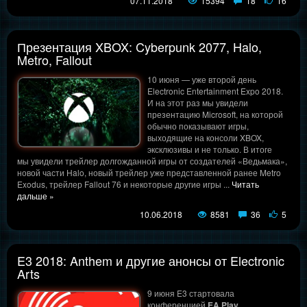
07.11.2018
15394
18
16
Презентация XBOX: Cyberpunk 2077, Halo,
Metro, Fallout
10 июня — уже второй день
Electronic Entertainment Expo 2018.
И на этот раз мы увидели
презентацию Microsoft, на которой
обычно показывают игры,
выходящие на консоли XBOX,
эксклюзивы и не только. В итоге
мы увидели трейлер долгожданной игры от создателей «Ведьмака»,
новой части Halo, новый трейлер уже представленной ранее Metro
Exodus, трейлер Fallout 76 и некоторые другие игры
...
Читать
дальше »
10.06.2018
8581
36
5
E3 2018: Anthem и другие анонсы от Electronic
Arts
9 июня E3 стартовала
конференцией
EA Play
,