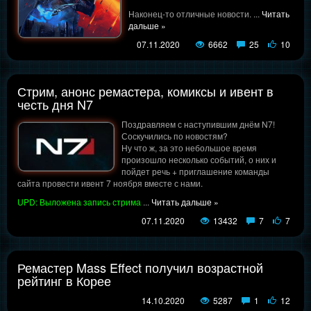
Наконец-то отличные новости.
...
Читать
дальше »
07.11.2020
6662
25
10
Стрим, анонс ремастера, комиксы и ивент в
честь дня N7
Поздравляем с наступившим днём N7!
Соскучились по новостям?
Ну что ж, за это небольшое время
произошло несколько событий, о них и
пойдет речь + приглашение команды
сайта провести ивент 7 ноября вместе с нами.
UPD: Выложена запись стрима
...
Читать дальше »
07.11.2020
13432
7
7
Ремастер Mass Effect получил возрастной
рейтинг в Корее
14.10.2020
5287
1
12