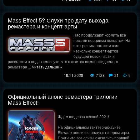
Mass Effect 5? Слухи про дату выхода
ремастера и концепт-арты
Нас продолжают кормить всё
новыми порциями новостей. На
этот раз мы покажем вам
несколько концепт-артов
будущей новой части и
расскажем о недавнем слухе, что касается всеми ожидаемого
ремастера
...
Читать дальше »
18.11.2020
7123
21
9
Официальный анонс ремастера трилогии
Mass Effect!
Ждём шедевра весной 2021!
На официальном твиттер-аккаунте
Bioware появился ролик с тизером игры.
Почти что все сливы оказались правдой.