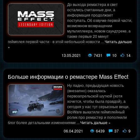
До выхода ремастера в свет
остались считанные дни, а
информация продолжает
поступать. Об озвучке первой части,
возможном возвращении
мультиплеера, новом саундтреке, а
также первые 20 минут
геймплея первой части - в этой небольшой новости
...
Читать дальше
»
13.05.2021
7431
10
14
Больше информации о ремастере Mass Effect
Ну ладно, предыдущая новость
(внезапно) оказалась
первоапрельской
ш
уткой (хотя
хочется, чтобы была правдой), а
сегодня у нас тут серьезные вещи.
BioWare выкатили геймплейный
ролик про ремастер и пополнили
блог более детальными изменениями
...
Читать дальше »
06.04.2021
6439
37
9