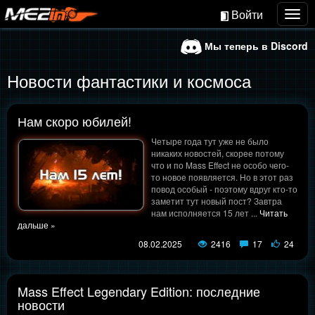
Войти
Togg
navig
Мы теперь в Discord
Новости фантастики и космоса
Нам скоро юбилей!
Четыре года тут уже не было
никаких новостей, скорее потому
что и по Mass Effect не особо чего-
то новое появляется. Но в этот раз
повод особый - поэтому вдруг кто-то
заметит тут новый пост? Завтра
нам исполняется 15 лет
...
Читать
дальше »
08.02.2025
2416
17
24
Mass Effect Legendary Edition: последние
новости