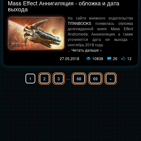
Mass Effect Аннигиляция - обложка и дата
выхода
На сайте книжного издательства
TITANBOOKS
появилась обложка
долгожданной книги Mass Effect
Andromeda: Аннигиляция, а также
уточняется дата ее выхода -
сентябрь 2018 года.
...
Читать дальше »
27.05.2018
10838
26
12
...
1
2
3
68
69
»