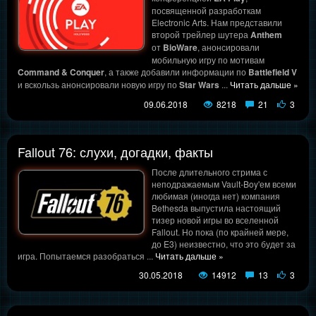
посвященной разработкам
Electronic Arts. Нам представили
второй трейлер шутера
Anthem
от
BioWare
, анонсировали
мобильную игру по мотивам
Command & Conquer
, а также добавили информации по
Battlefield V
и вскользь анонсировали новую игру по
Star Wars
...
Читать дальше »
09.06.2018
8218
21
3
Fallout 76: слухи, догадки, факты
После длительного стрима с
неподражаемым Vault-Boy'ем всеми
любимая (иногда нет) компания
Bethesda выпустила настоящий
тизер новой игры во вселенной
Fallout. Но пока (по крайней мере,
до E3) неизвестно, что это будет за
игра. Попытаемся разобраться
...
Читать дальше »
30.05.2018
14912
13
3