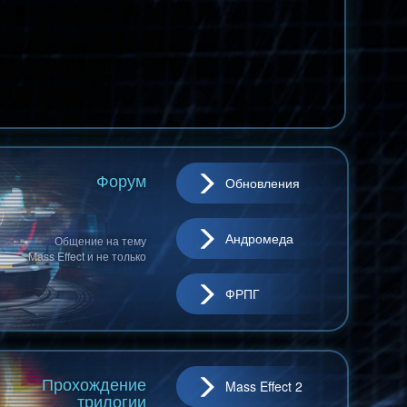
Форум
Обновления
Андромеда
Общение на тему
Mass Effect и не только
ФРПГ
Прохождение
Mass Effect 2
трилогии