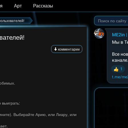
я
Арт
Рассказы
пользователей!
вателей!
комментарии
любимых.
о выиграть:
вините). Выбирайте Арию, или Лиару, или
ает.