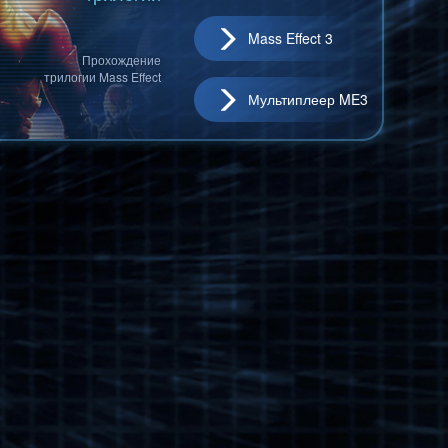
Mass Effect 3
Прохождение
трилогии Mass Effect
Мультиплеер ME3