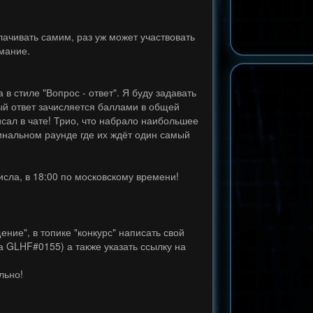
лачивать самим, раз уж может участвовать
мание.
 в стиле "Вопрос - ответ". Я буду задавать
ный ответ зачисляется баллами в общей
исал в чате! Трио, что набрало наибольшее
финальном раунде где их ждёт один самый
числа, в 18:00 по московскому времени!
ение", в топике "конкурс" написать свой
па GLHF#0155) а также указать ссылку на
льно!