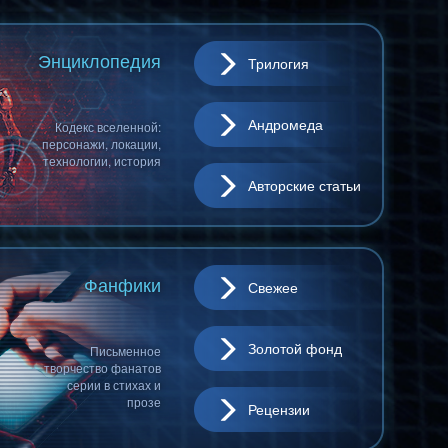
Энциклопедия
Трилогия
Андромеда
Кодекс вселенной:
персонажи, локации,
технологии, история
Авторские статьи
Фанфики
Свежее
Золотой фонд
Письменное
творчество фанатов
серии в стихах и
прозе
Рецензии