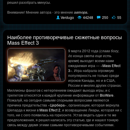
решил разобрать минусы.
Внимание! Мнение автора - это мнение
автора.
Verdugo
44248
250
55
Наиболее противоречивые сюжетные вопросы
Mass Effect 3
9 марта 2012 года (
слава богу,
до конца света еще есть
время
) выходит всеми нами
ожидаемая игра — «
Mass Effect
3
». Игра набрала огромную
популярность не только среди
игроков Канады, но и в США,
России и многих других странах.
Миллионы фанатов с нетерпением ожидают выхода игры, и с
трепетом относятся к каждой крупинке информации от
BioWare
.
Пожалуй, на сегодня самыми спорными вопросами являются
причина предательства «
Цербера
», организации, которая вернула
Шепарда к жизни в
Mass Effect 2
, и возвращение Лиары, которая ни с
того, ни с сего появилась на горизонте. Устав видеть одни и те же
предположения, я решил написать эту статью, где и нашел тонкую
связь между двумя этими самыми противоречивыми событиями.