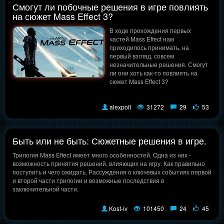
Смогут ли побочные решения в игре повлиять
на сюжет Mass Effect 3?
В ходе прохождения первых
частей Mass Effect нам
приходилось принимать, на
первый взгляд, совсем
незначительные решения. Смогут
ли они хоть как-то повлиять на
сюжет Mass Effect 3?
alexpolt
31272
29
53
Быть или не быть: Сюжетные решения в игре.
Трилогия Mass Effect имеет много особенностей. Одна из них -
возможность принятия решений, влияющих на игру. Как правильно
поступить и чего ожидать. Рассуждения о ключевых событиях первой
и второй части трилогии и возможные последствия в
заключительной части.
Kost-iv
101450
24
45