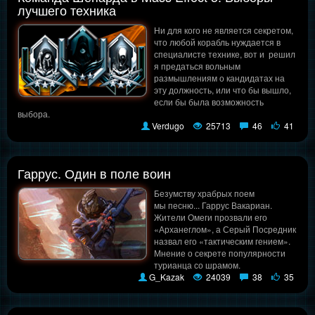
лучшего техника
Ни для кого не является секретом,
что любой корабль нуждается в
специалисте технике, вот и решил
я предаться вольным
размышлениям о кандидатах на
эту должность, или что бы вышло,
если бы была возможность
выбора.
Verdugo
25713
46
41
Гаррус. Один в поле воин
Безумству храбрых поем
мы песню... Гаррус Вакариан.
Жители Омеги прозвали его
«Арханеглом», а Серый Посредник
назвал его «тактическим гением».
Мнение о секрете популярности
турианца со шрамом.
G_Kazak
24039
38
35