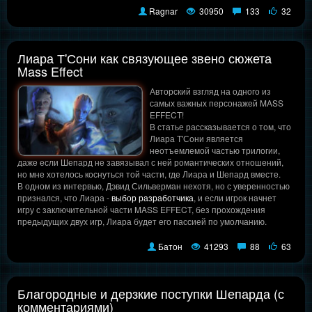
Ragnar
30950
133
32
Лиара Т'Сони как связующее звено сюжета
Mass Effect
Авторский взгляд на одного из
самых важных персонажей MASS
EFFECT!
В статье рассказывается о том, что
Лиара Т'Сони является
неотъемлемой частью трилогии,
даже если Шепард не завязывал с ней романтических отношений,
но мне хотелось коснуться той части, где Лиара и Шепард вместе.
В одном из интервью, Дэвид Сильверман нехотя, но с уверенностью
признался, что Лиара -
выбор разработчика
, и если игрок начнет
игру с заключительной части MASS EFFECT, без прохождения
предыдущих двух игр, Лиара будет его пассией по умолчанию.
Батон
41293
88
63
Благородные и дерзкие поступки Шепарда (с
комментариями)