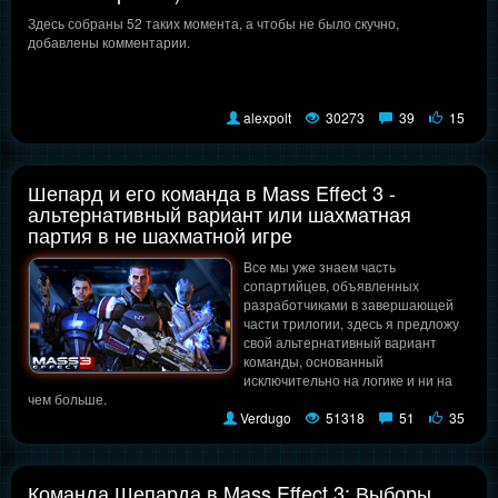
Здесь собраны 52 таких момента, а чтобы не было скучно,
добавлены комментарии.
alexpolt
30273
39
15
Шепард и его команда в Mass Effect 3 -
альтернативный вариант или шахматная
партия в не шахматной игре
Все мы уже знаем часть
сопартийцев, объявленных
разработчиками в завершающей
части трилогии, здесь я предложу
свой альтернативный вариант
команды, основанный
исключительно на логике и ни на
чем больше.
Verdugo
51318
51
35
Команда Шепарда в Mass Effect 3: Выборы