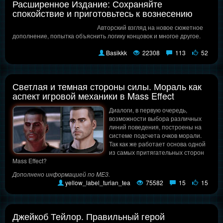
Расширенное Издание: Сохраняйте
спокойствие и приготовьтесь к вознесению
Авторский взгляд на новое сюжетное
дополнение, попытка объяснить логику концовок и многое другое.
Basikkk
22308
113
52
Светлая и темная стороны силы. Мораль как
аспект игровой механики в Mass Effect
Диалоги, в первую очередь,
возможности выбора различных
линий поведения, построены на
системе подсчета очков морали.
Так как же работает основа одной
из самых притягательных сторон
Mass Effect?
Дополнено информацией по ME3.
yellow_label_turian_tea
75582
15
15
Джейкоб Тейлор. Правильный герой