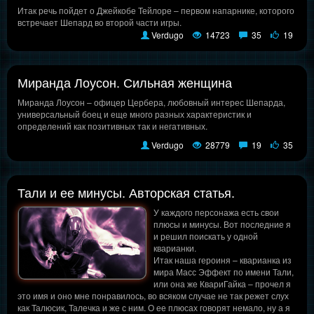
Итак речь пойдет о Джейкобе Тейлоре – первом напарнике, которого
встречает Шепард во второй части игры.
Verdugo
14723
35
19
Миранда Лоусон. Сильная женщина
Миранда Лоусон – офицер Цербера, любовный интерес Шепарда,
универсальный боец и еще много разных характеристик и
определений как позитивных так и негативных.
Verdugo
28779
19
35
Тали и ее минусы. Авторская статья.
У каждого персонажа есть свои
плюсы и минусы. Вот последние я
и решил поискать у одной
кварианки.
Итак наша героиня – кварианка из
мира Масс Эффект по имени Тали,
или она же КвариГайка – прочел я
это имя и оно мне понравилось, во всяком случае не так режет слух
как Талюсик, Талечка и же с ним. О ее плюсах говорят немало, ну а я