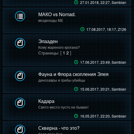
27.01.2018, 22:27
, Sambian
МАКО vs Nomad.
вездеходы МЕ
17.08.2017, 18:17
, Z126
Элааден
Кому жареного крогана?
Страницы: [
1
2
]
17.06.2017, 23:49
, Sambian
Фауна и Флора скопления Элея
динозавры и грибы-убийцы
15.06.2017, 20:21
, Sambian
Кадара
Свято место пусто не бывает
16.05.2017, 22:20
, Sambian
Скверна - что это?
беда всех бед