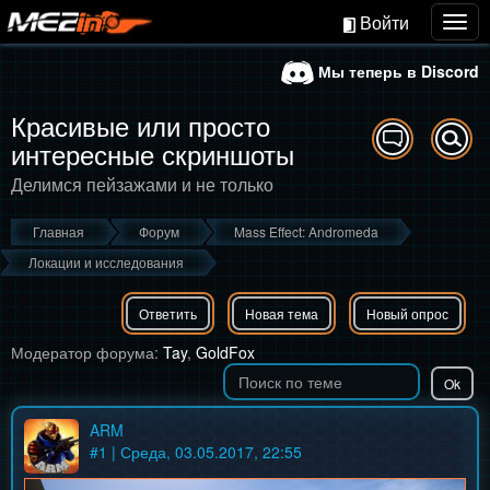
Войти
Togg
navig
Мы теперь в Discord
Красивые или просто
интересные скриншоты
Делимся пейзажами и не только
Главная
Форум
Mass Effect: Andromeda
Локации и исследования
Ответить
Новая тема
Новый опрос
Модератор форума:
Tay
,
GoldFox
ARM
#
1
| Среда, 03.05.2017, 22:55