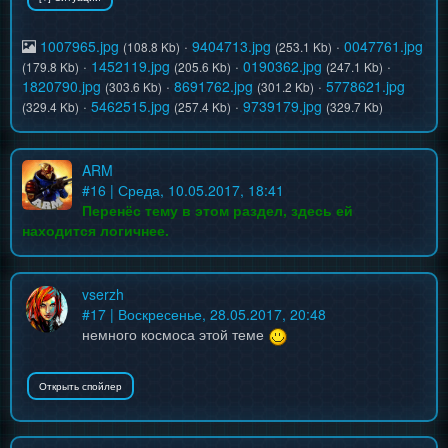
1007965.jpg
·
9404713.jpg
·
0047761.jpg
(108.8 Kb)
(253.1 Kb)
·
1452119.jpg
·
0190362.jpg
·
(179.8 Kb)
(205.6 Kb)
(247.1 Kb)
1820790.jpg
·
8691762.jpg
·
5778621.jpg
(303.6 Kb)
(301.2 Kb)
·
5462515.jpg
·
9739179.jpg
(329.4 Kb)
(257.4 Kb)
(329.7 Kb)
ARM
#
16
| Среда, 10.05.2017, 18:41
Перенёс тему в этом раздел, здесь ей
находится логичнее.
vserzh
#
17
| Воскресенье, 28.05.2017, 20:48
немного космоса этой теме