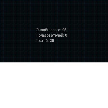
Онлайн всего:
26
Пользователей:
0
Гостей:
26
ГЛАВНАЯ
ФОРУМ
О НАС
ДОНАТ
ПРАВИЛА
©
Фансайт Mass Effect
2010-2026. Дизайн: Darth LegiON,