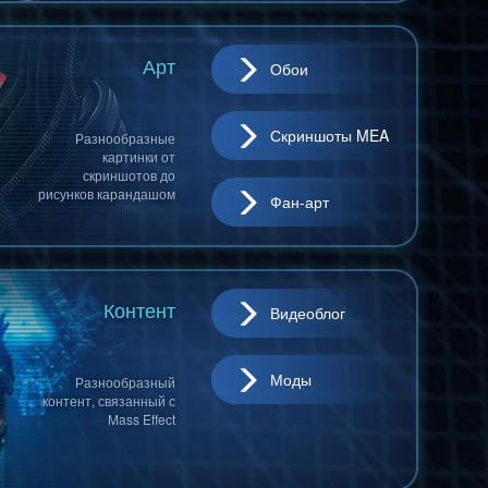
Арт
Обои
Скриншоты MEA
Разнообразные
картинки от
скриншотов до
рисунков карандашом
Фан-арт
Контент
Видеоблог
Моды
Разнообразный
контент, связанный с
Mass Effect