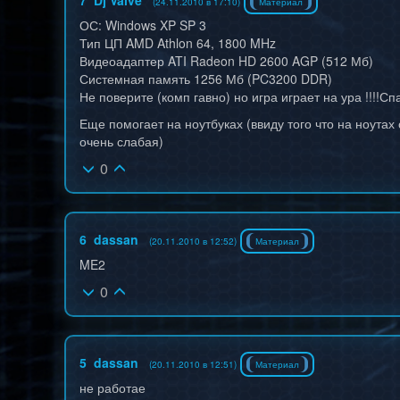
7
Dj Valve
(24.11.2010 в 17:10)
Материал
ОС: Windows XP SP 3
Тип ЦП AMD Athlon 64, 1800 MHz
Видеоадаптер ATI Radeon HD 2600 AGP (512 Мб)
Системная память 1256 Мб (PC3200 DDR)
Не поверите (комп гавно) но игра играет на ура !!!!С
Еще помогает на ноутбуках (ввиду того что на ноутах 
очень слабая)
0
6
dassan
(20.11.2010 в 12:52)
Материал
ME2
0
5
dassan
(20.11.2010 в 12:51)
Материал
не работае