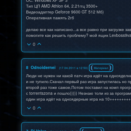
ОС: Windows XP SP 3
Тип ЦП AMD Athlon 64, 2.21ггц 3500+
Видеоадаптер Geforce 9600 GT 512 Мб)
Оперативная память 2гб
делаю все как написано...а все равно при загрузке за
помогите как решить проблему? мой ящик Levboss9va
0
8
Odnoidernei
(17.04.2011 в 12:50)
Материал
Люди не нужен ни какой патч игра идёт на одноядел
и не тупило.Скачал первый раз игра запустилась но п
второй раз тоже самое,Потом поставил на комп прог
с torrentszona и пошло))))) Незнаю толи из за прог
один игра идёт на одноядерные игра на 10+++++++++
0