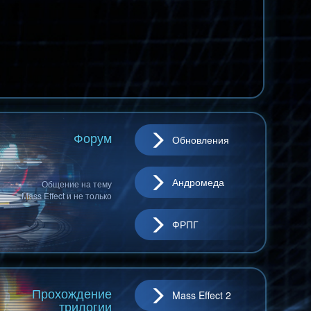
Форум
Обновления
Андромеда
Общение на тему
Mass Effect и не только
ФРПГ
Прохождение
Mass Effect 2
трилогии