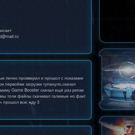
висает
l@mail.ru
ные лично провверил и прошол с показами
ри первойже загрузки тупануло,скачал
рамму Game Booster скачал ещё раз репак
раммы толи файлы скачивал галимые но факт
+ прошол всю жду 3