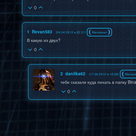
0
1
Revan583
(04.04.2010 в 22:31)
Материал
В какую из двух?
0
2
danilka62
(17.06.2010 в 16:28)
Матер
тебе сказали куда пихать в папку Bi
0