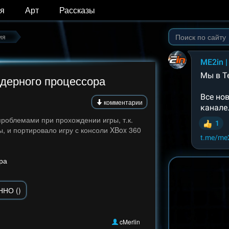
я
Арт
Рассказы
ия
ядерного процессора
комментарии
роблемами при прохождении игры, т.к.
, и портировало игру с консоли XBox 360
ра
ННО ()
cMerlin