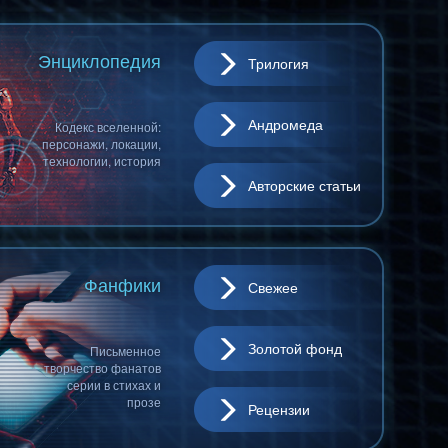
Энциклопедия
Трилогия
Андромеда
Кодекс вселенной:
персонажи, локации,
технологии, история
Авторские статьи
Фанфики
Свежее
Золотой фонд
Письменное
творчество фанатов
серии в стихах и
прозе
Рецензии