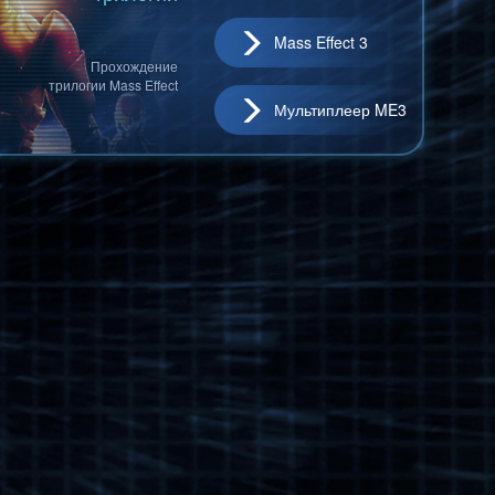
Mass Effect 3
Прохождение
трилогии Mass Effect
Мультиплеер ME3