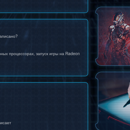
написано?
ных процессорах, запуск игры на Radeon
висает