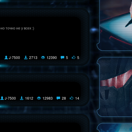
но точно не у всех :)
J-7500
2713
12390
5
5
J-7500
1612
12983
28
14