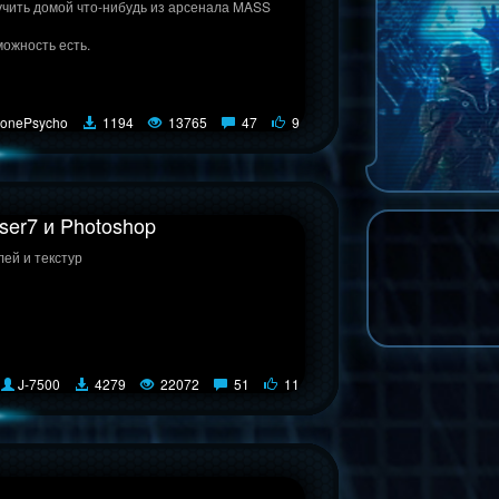
лучить домой что-нибудь из арсенала MASS
можность есть.
onePsycho
1194
13765
47
9
ser7 и Photoshop
ей и текстур
J-7500
4279
22072
51
11