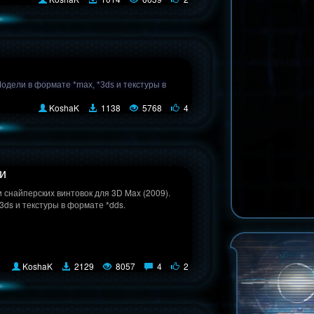
одели в формате *max, *3ds и текстуры в
KoshaK
1138
5768
4
и
 снайперских винтовок для 3D Max (2009).
3ds и текстуры в формате *dds.
KoshaK
2129
8057
4
2