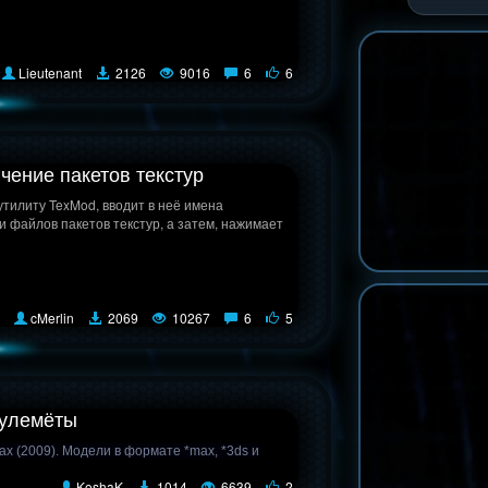
Lieutenant
2126
9016
6
6
чение пакетов текстур
утилиту TexMod, вводит в неё имена
и файлов пакетов текстур, а затем, нажимает
cMerlin
2069
10267
6
5
пулемёты
x (2009). Модели в формате *max, *3ds и
KoshaK
1014
6639
2