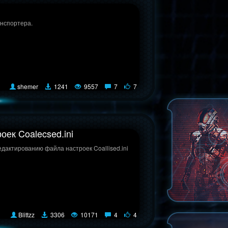
анспортера.
shemer
1241
9557
7
7
ек Coalecsed.ini
дактированию файла настроек Coallised.ini
Blittzz
3306
10171
4
4