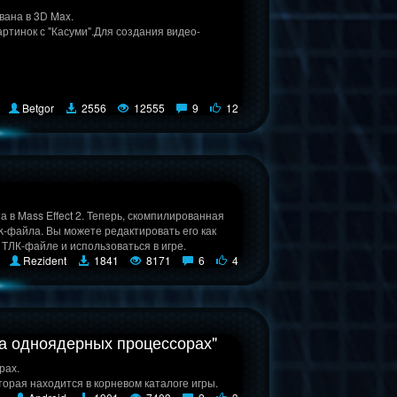
вана в 3D Max.
ртинок с "Касуми".Для создания видео-
Betgor
2556
12555
9
12
а в Mass Effect 2. Теперь, скомпилированная
lk-файла. Вы можете редактировать его как
ТЛК-файле и использоваться в игре.
Rezident
1841
8171
6
4
на одноядерных процессорах"
рах.
оторая находится в корневом каталоге игры.