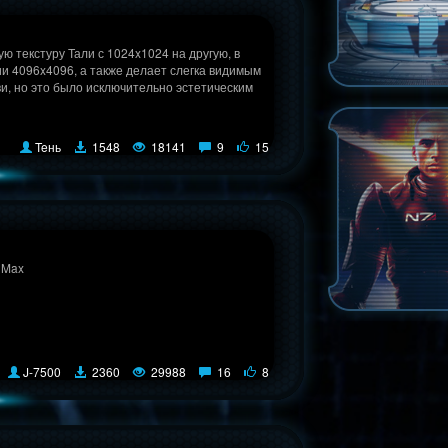
ю текстуру Тали с 1024x1024 на другую, в
и 4096x4096, а также делает слегка видимым
ви, но это было исключительно эстетическим
Teнь
1548
18141
9
15
 Max
J-7500
2360
29988
16
8