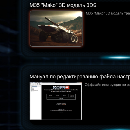
M35 "Mako" 3D модель 3DS
M35 "Mako" 3D модель тр
Мануал по редактированию файла настро
Оффлайн инструкция по ре