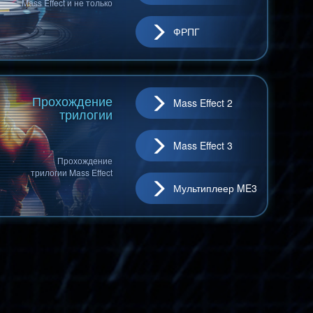
Mass Effect и не только
ФРПГ
Прохождение
Mass Effect 2
трилогии
Mass Effect 3
Прохождение
трилогии Mass Effect
Мультиплеер ME3