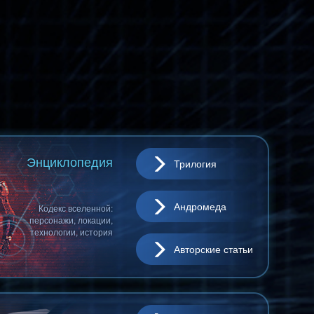
Энциклопедия
Трилогия
Андромеда
Кодекс вселенной:
персонажи, локации,
технологии, история
Авторские статьи