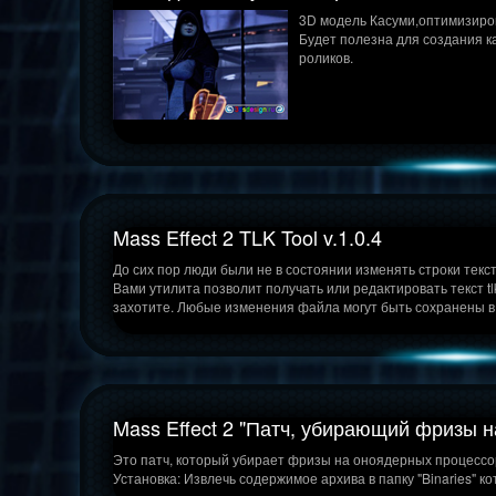
3D модель Касуми,оптимизиро
Будет полезна для создания ка
роликов.
Mass Effect 2 TLK Tool v.1.0.4
До сих пор люди были не в состоянии изменять строки текст
Вами утилита позволит получать или редактировать текст t
захотите. Любые изменения файла могут быть сохранены в 
Mass Effect 2 "Патч, убирающий фризы 
Это патч, который убирает фризы на оноядерных процессо
Установка: Извлечь содержимое архива в папку "Binaries" к