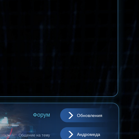
Форум
Обновления
Андромеда
Общение на тему