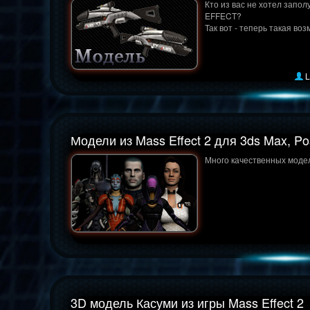
Кто из вас не хотел запо
EFFECT?
Так вот - теперь такая воз
L
Модели из Mass Effect 2 для 3ds Max, Po
Много качественных модел
3D модель Касуми из игры Mass Effect 2