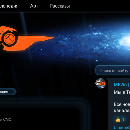
клопедия
Арт
Рассказы
ация
ля СМС