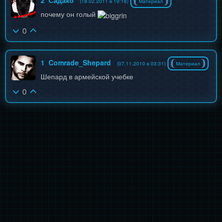
2
Садако
(18.02.2011 в 19:18)
Материал
почему он голый
0
1
Comrade_Shepard
(07.11.2010 в 03:31)
Материал
Шепард в армейской учебке
0