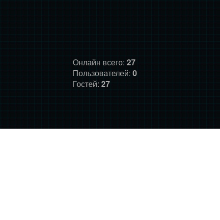
Онлайн всего:
27
Пользователей:
0
Гостей:
27
ГЛАВНАЯ
ФОРУМ
О НАС
ДОНАТ
ПРАВИЛА
©
Фансайт Mass Effect
2010-2026. Дизайн: Darth LegiON,