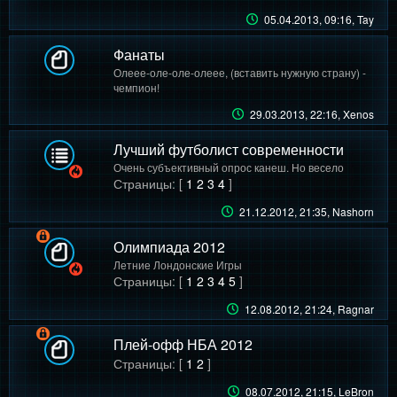
05.04.2013, 09:16
, Tay
Фанаты
Олеее-оле-оле-олеее, (вставить нужную страну) -
чемпион!
29.03.2013, 22:16
, Xenos
Лучший футболист современности
Очень субъективный опрос канеш. Но весело
Страницы: [
1
2
3
4
]
21.12.2012, 21:35
, Nashorn
Олимпиада 2012
Летние Лондонские Игры
Страницы: [
1
2
3
4
5
]
12.08.2012, 21:24
, Ragnar
Плей-офф НБА 2012
Страницы: [
1
2
]
08.07.2012, 21:15
, LeBron