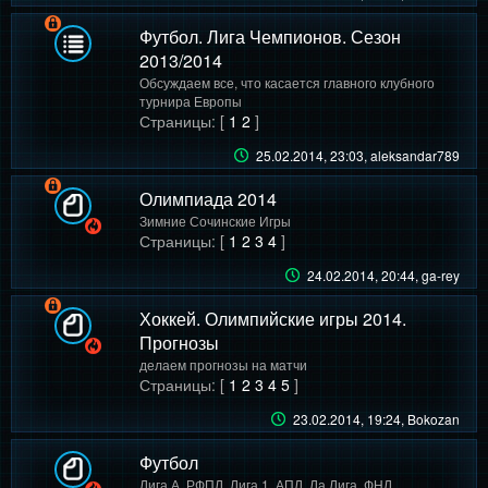
Футбол. Лига Чемпионов. Сезон
2013/2014
Обсуждаем все, что касается главного клубного
турнира Европы
Страницы: [
1
2
]
25.02.2014, 23:03
, aleksandar789
Олимпиада 2014
Зимние Сочинские Игры
Страницы: [
1
2
3
4
]
24.02.2014, 20:44
, ga-rey
Хоккей. Олимпийские игры 2014.
Прогнозы
делаем прогнозы на матчи
Страницы: [
1
2
3
4
5
]
23.02.2014, 19:24
, Bokozan
Футбол
Лига А, РФПЛ, Лига 1, АПЛ, Ла Лига, ФНЛ...