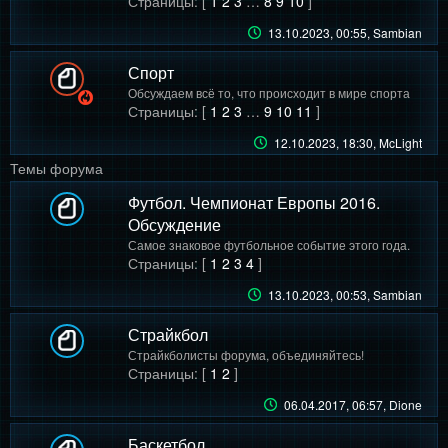
Страницы: [
1
2
3
…
8
9
10
]
13.10.2023, 00:55
, Sambian
Спорт
Обсуждаем всё то, что происходит в мире спорта
Страницы: [
1
2
3
…
9
10
11
]
12.10.2023, 18:30
, McLight
Темы форума
Футбол. Чемпионат Европы 2016.
Обсуждение
Самое знаковое футбольное событие этого года.
Страницы: [
1
2
3
4
]
13.10.2023, 00:53
, Sambian
Страйкбол
Страйкболисты форума, объединяйтесь!
Страницы: [
1
2
]
06.04.2017, 06:57
, Dione
Баскетбол