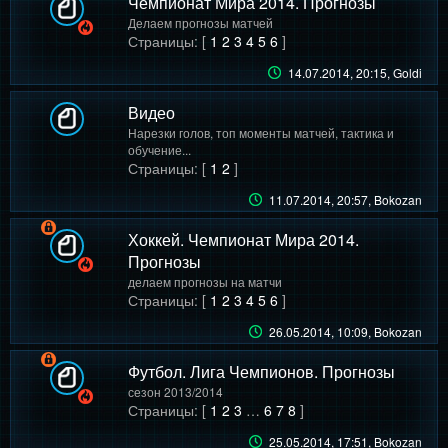
Чемпионат Мира 2014. Прогнозы
Делаем прогнозы матчей
Страницы: [
1
2
3
4
5
6
]
14.07.2014, 20:15
, Goldi
Видео
Нарезки голов, топ моменты матчей, тактика и
обучение...
Страницы: [
1
2
]
11.07.2014, 20:57
, Bokozan
Хоккей. Чемпионат Мира 2014.
Прогнозы
делаем прогнозы на матчи
Страницы: [
1
2
3
4
5
6
]
26.05.2014, 10:09
, Bokozan
Футбол. Лига Чемпионов. Прогнозы
сезон 2013/2014
Страницы: [
1
2
3
…
6
7
8
]
25.05.2014, 17:51
, Bokozan