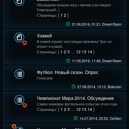
Обсуждаем лучшую игру с мячом (так говорит
Гомельский...)
Страницы: [
1
2
]
21.06.2016, 01:21
, DreamTeam
Хоккей
В хоккей играют настоящие мужчины! Трус не
играет в хоккей..
Страницы: [
1
2
3
…
12
13
14
]
11.05.2016, 11:46
, DreamTeam
Футбол. Новый сезон. Опрос
Голосуем
27.08.2014, 13:12
, Bokozan
Чемпионат Мира 2014. Обсуждение
Самое знаковое футбольное событие этого года
Страницы: [
1
2
3
…
12
13
14
]
14.07.2014, 22:52
, OxiGen