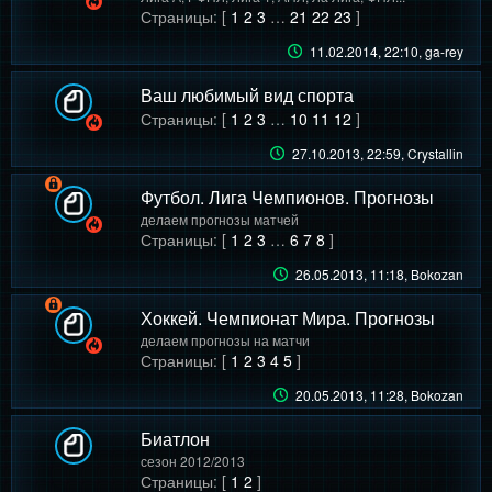
Страницы: [
1
2
3
…
21
22
23
]
11.02.2014, 22:10
, ga-rey
Ваш любимый вид спорта
Страницы: [
1
2
3
…
10
11
12
]
27.10.2013, 22:59
, Crystallin
Футбол. Лига Чемпионов. Прогнозы
делаем прогнозы матчей
Страницы: [
1
2
3
…
6
7
8
]
26.05.2013, 11:18
, Bokozan
Хоккей. Чемпионат Мира. Прогнозы
делаем прогнозы на матчи
Страницы: [
1
2
3
4
5
]
20.05.2013, 11:28
, Bokozan
Биатлон
сезон 2012/2013
Страницы: [
1
2
]