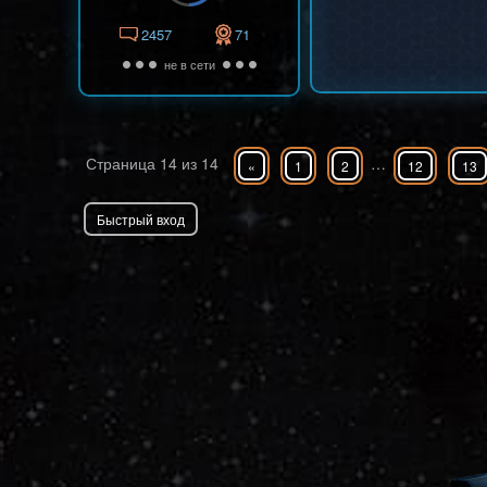
2457
71
не в сети
Страница
14
из
14
…
«
1
2
12
13