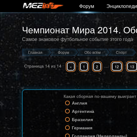
Форум
Энциклопеди
Чемпионат Мира 2014. О
Самое знаковое футбольное событие этого года
Главная
Форум
Обо всём
Спорт
Страница
14
из
14
…
«
1
2
12
13
Какая сборная по-вашему выиграе
Англия
Аргентина
Бразилия
Германия
Голландия (Нидерланды)