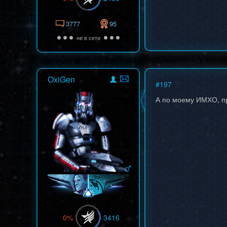
3777
95
не в сети
OxiGen
#
197
А по моему ИМХО, п
0%
3416