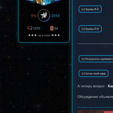
0%
2313
1370
54
не в сети
А теперь вопрос -
Ка
Обсуждение объявля