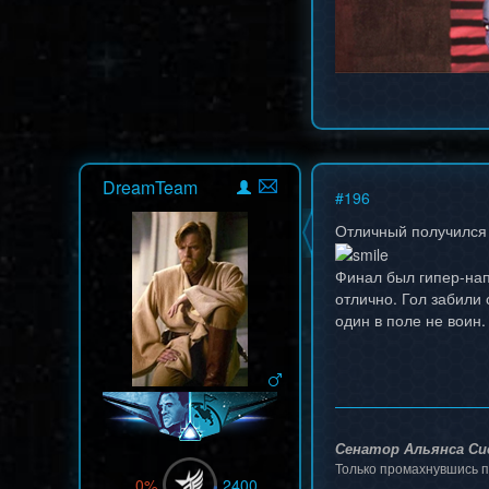
DreamTeam
#
196
Отличный получился 
Финал был гипер-нап
отлично. Гол забили 
один в поле не воин
Сенатор Альянса Си
Только промахнувшись п
0%
2400