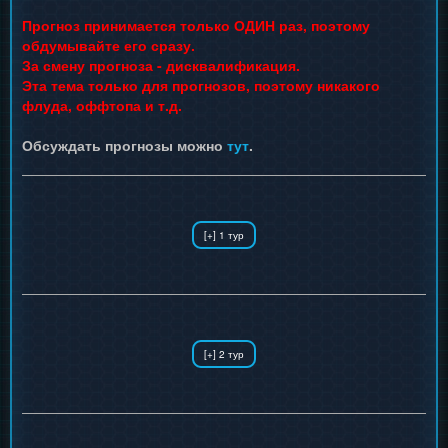
Прогноз принимается только ОДИН раз, поэтому
обдумывайте его сразу.
За смену прогноза - дисквалификация.
Эта тема только для прогнозов, поэтому никакого
флуда, оффтопа и т.д.
Обсуждать прогнозы можно
тут
.