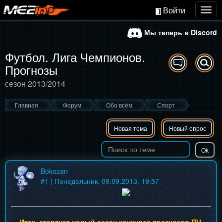
Войти
Togg
navig
Мы теперь в Discord
Футбол. Лига Чемпионов.
Прогнозы
сезон 2013/2014
Главная
Форум
Обо всём
Спорт
Новая тема
Новый опрос
Bokozan
#
1
| Понедельник, 09.09.2013, 19:57
Итак, стартует новый сезон конкурса прогнозов ЛЧ.