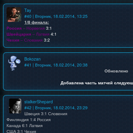
Tay
#
40
| Вторник, 18.02.2014, 13:25
1/8 финала:
Россия
– Норвегия
3:1
Швейцария
– Латвия
4:1
Чехия
– Словакия
3:2
Bokozan
#
41
| Вторник, 18.02.2014, 20:38
Обновлено
Добавлена часть матчей следующ
stalkerShepard
#
42
| Вторник, 18.02.2014, 23:29
Швеция 3:1 Словения
Финляндия 1:4 Россия
Канада 6:1 Латвия
США 3:1 Чехия