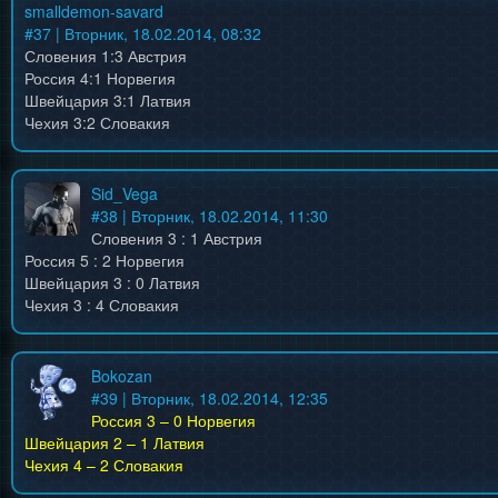
smalldemon-savard
#
37
| Вторник, 18.02.2014, 08:32
Словения 1:3 Австрия
Россия 4:1 Норвегия
Швейцария 3:1 Латвия
Чехия 3:2 Словакия
Sid_Vega
#
38
| Вторник, 18.02.2014, 11:30
Словения 3 : 1 Австрия
Россия 5 : 2 Норвегия
Швейцария 3 : 0 Латвия
Чехия 3 : 4 Словакия
Bokozan
#
39
| Вторник, 18.02.2014, 12:35
Россия 3 – 0 Норвегия
Швейцария 2 – 1 Латвия
Чехия 4 – 2 Словакия