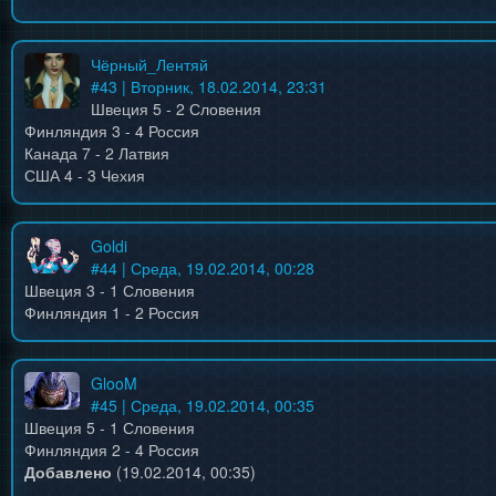
Чёрный_Лентяй
#
43
| Вторник, 18.02.2014, 23:31
Швеция 5 - 2 Словения
Финляндия 3 - 4 Россия
Канада 7 - 2 Латвия
США 4 - 3 Чехия
Goldi
#
44
| Среда, 19.02.2014, 00:28
Швеция 3 - 1 Словения
Финляндия 1 - 2 Россия
GlooM
#
45
| Среда, 19.02.2014, 00:35
Швеция 5 - 1 Словения
Финляндия 2 - 4 Россия
Добавлено
(19.02.2014, 00:35)
---------------------------------------------