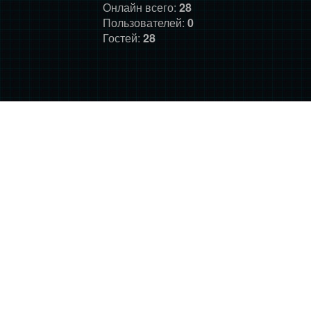
Онлайн всего:
28
Пользователей:
0
Гостей:
28
ГЛАВНАЯ
ФОРУМ
О НАС
ДОНАТ
ПРАВИЛА
©
Фансайт Mass Effect
2010-2026. Дизайн: Darth LegiON,
Соловей, RedLineR91, Magdalene.
Mass Effect © BioWare and Electronic Arts, all other trademarks
belong to their respective owners.