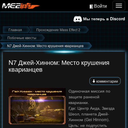
Войти
Togg
navig
Мы теперь в Discord
Главная
Прохождение Mass Effect 2
Побочные квесты
N7 Джей-Хинном: Место крушения кварианцев
N7 Джей-Хинном: Место крушения
кварианцев
комментарии
Одиночная миссия по
защите раненой
кварианки.
Где: Центр Аида, Звезда
Шеол, планета Джей-
Хинном (Gei Hinnom).
Цель: не подпустить