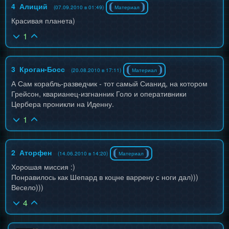
4
Алиций
(07.09.2010 в 01:49)
Материал
Красивая планета)
1
3
Кроган-Босс
(20.08.2010 в 17:11)
Материал
А Сам корабль-разведчик - тот самый Сианид, на котором
Грейсон, кварианец-изгнанник Голо и оперативники
Цербера проникли на Иденну.
1
2
Аторфен
(14.06.2010 в 14:20)
Материал
Хорошая миссия :)
Понравилось как Шепард в коцне варрену с ноги дал)))
Весело)))
4