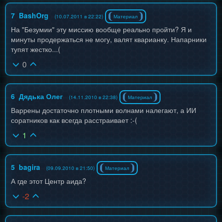
7
BashOrg
(10.07.2011 в 22:22)
Материал
На "Безумии" эту миссию вообще реально пройти? Я и
минуты продержаться не могу, валят кварианку. Напарники
тупят жестко...(
0
6
Дядька Олег
(14.11.2010 в 22:38)
Материал
Варрены достаточно плотными волнами налегают, а ИИ
соратников как всегда расстраивает :-(
1
5
bagira
(09.09.2010 в 21:50)
Материал
А где этот Центр аида?
-2