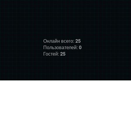
Онлайн всего:
25
Пользователей:
0
Гостей:
25
ГЛАВНАЯ
ФОРУМ
О НАС
ДОНАТ
ПРАВИЛА
©
Фансайт Mass Effect
2010-2026. Дизайн: Darth LegiON,