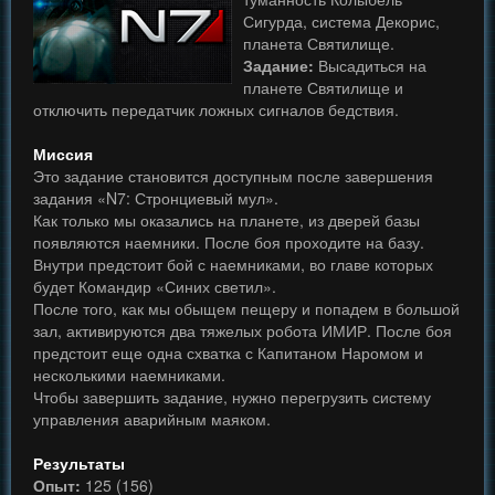
Сигурда, система Декорис,
планета Святилище.
Задание:
Высадиться на
планете Святилище и
отключить передатчик ложных сигналов бедствия.
Миссия
Это задание становится доступным после завершения
задания «N7: Стронциевый мул».
Как только мы оказались на планете, из дверей базы
появляются наемники. После боя проходите на базу.
Внутри предстоит бой с наемниками, во главе которых
будет Командир «Синих светил».
После того, как мы обыщем пещеру и попадем в большой
зал, активируются два тяжелых робота ИМИР. После боя
предстоит еще одна схватка с Капитаном Наромом и
несколькими наемниками.
Чтобы завершить задание, нужно перегрузить систему
управления аварийным маяком.
Результаты
Опыт:
125 (156)