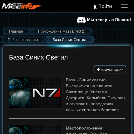
Войти
Togg
navig
Мы теперь в Discord
Главная
Прохождение Mass Effect 2
Побочные квесты
База Синих Светил
База Синих Светил
комментарии
База «Синих светил».
Высадиться на планете
Святилище (система
Декориса, Колыбель Сигурда)
и отключить передатчик
ложных сигналов бедствия
Местоположение:
туманность Колыбель