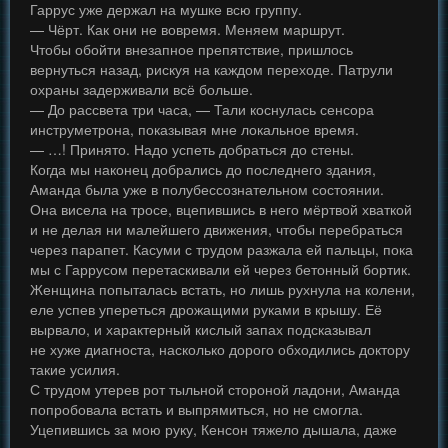
Гаррус уже держал на мушке всю группу.
— Чёрт. Как они не вовремя. Меняем маршрут.
Чтобы обойти внезапное препятствие, пришлось
вернуться назад, рискуя на каждом переходе. Патрули
охраны задерживали всё больше.
— До рассвета три часа, — Тали коснулась сенсора
инструметрона, показывая мне локальное время.
— …! Принято. Надо успеть добраться до стены.
Когда мы наконец добрались до последнего здания,
Аманда была уже в полубессознательном состоянии.
Она висела на тросе, вцепившись в него мёртвой хваткой
и не делая ни малейшего движения, чтобы перебраться
через парапет. Касуми с трудом разжала ей пальцы, пока
мы с Гаррусом перетаскивали ей через бетонный бортик.
Женщина попыталась встать, но лишь рухнула на колени,
еле успев упереться дрожащими руками в крышу. Её
вырвало, и характерный кислый запах подсказывал
не хуже диагноста, насколько дорого обходились доктору
такие усилия.
С трудом утерев рот тыльной стороной ладони, Аманда
попробовала встать и выпрямиться, но не смогла.
Уцепившись за мою руку, Кенсон тяжело дышала, даже