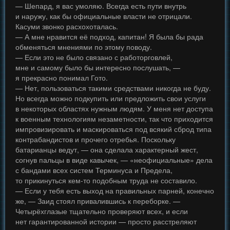
— Шепард, я вас умоляю. Всегда есть пути внутрь
и наружу, как бы официальные власти не отрицали.
Касуми звонко расхохоталась.
— А мне нравится её подход, капитан! Я была бы рада
обменяться мнениями по этому поводу.
— Если это не было связано с работорговлей,
мне и самому было бы интересно послушать, —
я прекрасно понимал Гото.
— Нет, пользоваться такими средствами никогда не буду.
Но всегда можно подкупить или предложить свои услуги
в некоторых областях нужным людям. У меня нет доступа
к военным технологиям незаметности, так что приходится
импровизировать и маскироваться под всякий сброд типа
контрабандистов и прочего отребья. Поскольку
батарианцы ведут, — она сделала характерный жест,
согнув пальцы в виде кавычек, — «неофициальные» дела
с бандами всех систем Терминуса и Предела,
то прикинуться кем-то подобным труда не составило.
— Если у тебя есть выход на правильных парней, конечно
же, — Заид стоял привалившись к переборке. —
Четырёхглазые тщательно проверяют всех, и если
нет гарантированной истории — просто расстреляют