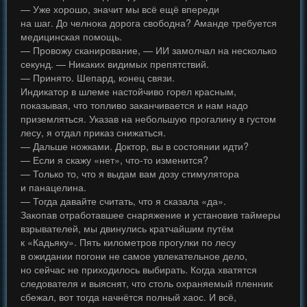
— Уже хорошо, значит мы всё ещё впереди
на шаг. До челнока дорога свободна? Аманде требуется
медицинская помощь.
— Провожу сканирование, — ИИ замолчал на несколько
секунд. — Никаких видимых препятствий.
— Принято. Шепард, конец связи.
Индикатор в шлеме настойчиво горел красным,
показывая, что топливо заканчивается и нам надо
приземляться. Указав на небольшую прогалину в густом
лесу, я отдал приказ снижаться.
— Дальше ножками. Доктор, вы в состоянии идти?
— Если я скажу «нет», что-то изменится?
— Только то, что я выдам вам дозу стимулятора
и панацелина.
— Тогда давайте считать, что я сказала «да».
Закопав отработавшее снаряжение и установив таймеры
взрывателей, мы двинулись кратчайшим путём
к «Кадьяку». Пять километров прогулки по лесу
в ожидании погони не самое увлекательное дело,
но сейчас не приходилось выбирать. Когда хватятся
следователя и выяснят, что столь охраняемый пленник
сбежал, вот тогда начнётся полный хаос. И всё,