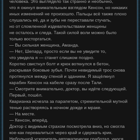
человека. Это выглядело так странно и необычно,
что я окинул внимательным взглядом Кенсон, но никаких
иных изменений не произошло. Пальцы всё также плохо
слушались её, да и зубы не переставали стучать,
но от сломленной издевательствами женщины
не осталось и следа. Такой силой воли можно было
только восторгаться.
— Вы сильная женщина, Аманда.
— Нет, Шепард, просто если вы не увидите то,
что увидела я — станет слишком поздно.
Коротко свистнул болт и крюк воткнулся в бетон,
раскрывая боковые зубья. Почти невидимый трос снова
протянулся между стеной и зданием. Я защёлкнул
карабин Кенсон на кабеле сразу после Тали.
— Смотрите внимательно, доктор, вы идёте следующей.
Первый, пошёл.
Кварианка исчезла за парапетом, стремительной мутной
тенью растворяясь в ночном дожде и мраке.
— На месте.
— Кенсон, вперёд.
Доктор с видимым страхом посмотрела вниз, но смогла
кое-как перевалиться через край и сдержать крик.
Небольшой ускоритель автоматически сработал, унося