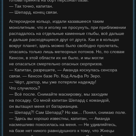
— Так точно, капитан.
— Шепард, конец связи.
Астероидное кольцо, издали казавшееся таким
монолитным, что и иголку не просунуть, при приближении
распадалось на отдельные каменные глыбы, всё дальше
и дальше расходящиеся друг от друга. Как и в кольцах
вокруг планет, здесь можно было свободно пролетать,
опасаясь только лишь метеорных потоков. Но, по словам
Кенсон, в этой области их не было, и мы могли
не опасаться смертельно опасных сюрпризов.
— Капитан, разрешите, — Аманда коснулась сенсора
связи. — Кенсон базе Ро. Код Альфа Ро Зеро.
— Чёрт, доктор, мы уже потеряли надежду!
Что случилось?
— Всё после. Снимайте маскировку, мы заходим
на посадку. Со мной капитан Шепард с командой,
он вытащил меня от батарианцев.
— Шепард?! Сам Шепард? Но как… Понял, снимаю поле.
— Здесь вы хорошо известны, капитан, — Аманда
насмешливо покосилась на меня. — Не удивляйтесь,
на базе нет никого равнодушного к тому, что Жнецы