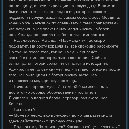
на женщину, опасаясь реакции на такую дозу. В памяти
были слишком свежи последствия, которые совсем
недавно я прочувствовал на самом себе. Смесь Мордина,
конечно же, нельзя было сравнивать с теми препаратами,
что входили в комплект наших медицинских наборов,
но и Аманда не носила в себе столько имплантатов.
— Расслабьтесь, Аманда, «Нормандия» нас скоро
подхватит. На борту корабля вы всё спокойно расскажете.
Но только после того, как наш медик приведёт
вас в более-менее нормальное состояние. Сейчас
вы на грани потери сознания от пыток и истощения.
Адмирал мне голову снимет, если мы вас потеряем после
того, как вытащили из батарианских застенков
и не оказали медицинскую помощь.
— Ничего, я продержусь. И на моей базе здесь есть
достаточно хорошо оборудованный госпиталь.
Я удивлённо поднял брови, переваривая сказанное
Кенсон.
— Госпиталь?
— Может я несколько приукрасила, но мы развернули
здесь действительно крупную станцию.
— Под носом у батарианцев? Как вас вообще не засекли?