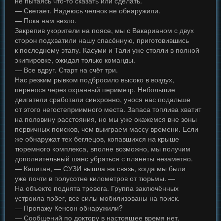
не пытаясь что-то сказать или сделать.
— Светает. Надеюсь челнок не обнаружили.
— Пока нам везло.
Закрепив укорители на поясе, мы с Вакарианом с двух
сторон подхватили нашу спасённую, приготовившись
к последнему этапу. Касуми и Тали уже стояли в полной
экипировке, ожидая только команды.
— Все вдруг. Старт на счёт три.
Нас резким рывком подбросило высоко в воздух,
перенося через охранный периметр. Небольшие
двигатели сработали синхронно, унося нас подальше
от этого негостеприимного места. Запаса топлива хватит
на половину расстояния, но мы уже окажемся вне зоны
первичных поисков, чем выиграем массу времени. Если
же обнаружат тех беглецов, копавшихся на крыше
тюремного комплекса, вполне возможно, мы получим
дополнительный шанс убраться с планеты незаметно.
— Капитан, — СУЗИ вышла на связь, когда мы были
уже почти в полусотне километров от тюрьмы. —
На объекте поднята тревога. Группа заключённых
устроила побег, все силы мобилизованы на поиск.
— Пропажу Кенсон обнаружили?
— Сообщений по доктору в настоящее время нет.