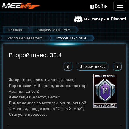
Войти
Togg
navig
Мы теперь в Discord
Главная
Фанфики Mass Effect
Рассказы Mass Effect
Второй шанс. 30.4
Второй шанс. 30.4
комментарии
Жанр
: экшн, приключения, драма;
Персонажи
: м!Шепард, команда, доктор
Аманда Кенсон;
Аннотация
: Аратот, Бахак;
Примечание:
по мотивам оригинальной
кампании, продолжение "Сына Земли";
Статус
: в процессе.