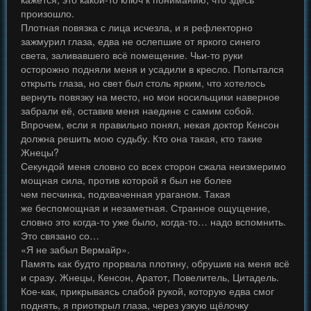
произошло.
Плотная повязка с лица исчезла, и я рефлекторно
зажмурил глаза, едва не ослепшие от яркого синего
света, заливавшего всё помещение. Чьи-то руки
осторожно подняли меня и усадили в кресло. Попытался
открыть глаза, но свет был столь ярким, что хотелось
вернуть повязку на место, но мои носильщики наверное
забрали её, оставив меня наедине с самим собой.
Впрочем, если я правильно понял, некая доктор Кенсон
должна решить мою судьбу. Кто она такая, кто такие
Жнецы?
Секундой меня словно со всех сторон сжала неизмеримо
мощная сила, против которой я был не более
чем песчинка, подхваченная ураганом. Такая
же беспомощная и незаметная. Странное ощущение,
словно это когда-то уже было, когда-то… надо вспомнить.
Это связано со…
«Я не забыл Вермайр».
Память как будто прорвала плотину, обрушив на меня всё
и сразу. Жнецы, Кенсон, Аратот, Повелитель, Цитадель.
Кое-как, прикрываясь слабой рукой, которую едва смог
поднять, я приоткрыл глаза, через узкую щёлочку