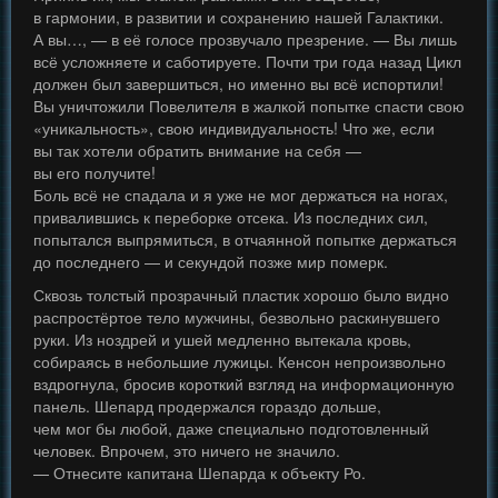
в гармонии, в развитии и сохранению нашей Галактики.
А вы…, — в её голосе прозвучало презрение. — Вы лишь
всё усложняете и саботируете. Почти три года назад Цикл
должен был завершиться, но именно вы всё испортили!
Вы уничтожили Повелителя в жалкой попытке спасти свою
«уникальность», свою индивидуальность! Что же, если
вы так хотели обратить внимание на себя —
вы его получите!
Боль всё не спадала и я уже не мог держаться на ногах,
привалившись к переборке отсека. Из последних сил,
попытался выпрямиться, в отчаянной попытке держаться
до последнего — и секундой позже мир померк.
Сквозь толстый прозрачный пластик хорошо было видно
распростёртое тело мужчины, безвольно раскинувшего
руки. Из ноздрей и ушей медленно вытекала кровь,
собираясь в небольшие лужицы. Кенсон непроизвольно
вздрогнула, бросив короткий взгляд на информационную
панель. Шепард продержался гораздо дольше,
чем мог бы любой, даже специально подготовленный
человек. Впрочем, это ничего не значило.
— Отнесите капитана Шепарда к объекту Ро.