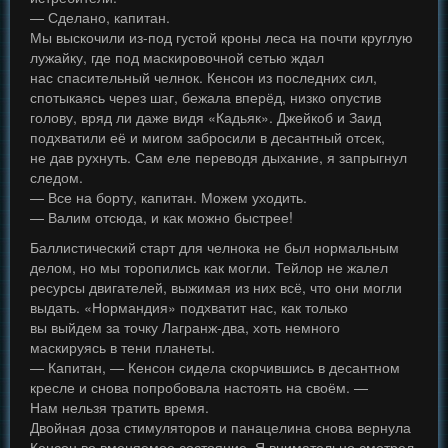
— Сделано, капитан.
Мы выскочили из-под густой кроны леса на почти круглую
лужайку, где под маскировочной сетью ждал
нас спасительный челнок. Кенсон из последних сил,
спотыкаясь через шаг, бежала вперёд, низко опустив
голову, вряд ли даже видя «Кадьяк». Джейкоб и Заид
подхватили её и мигом забросили в десантный отсек,
не дав рухнуть. Сам еле переводя дыхание, я запрыгнул
следом.
— Все на борту, капитан. Можем уходить.
— Валим отсюда, и как можно быстрее!
Баллистический старт для челнока не был нормальным
делом, но мы торопились как могли. Тейлор не жалел
ресурсы двигателей, выжимая из них всё, что они могли
выдать. «Нормандия» подхватит нас, как только
вы выйдем за точку Лагранж-два, хоть немного
маскируясь в тени планеты.
— Капитан, — Кенсон сидела скорчившись в десантном
кресле и снова попробовала настоять на своём. —
Нам нельзя тратить время.
Двойная доза стимуляторов и панацелина снова вернула
Кенсон во вменяемое состояние. Я внимательно смотрел