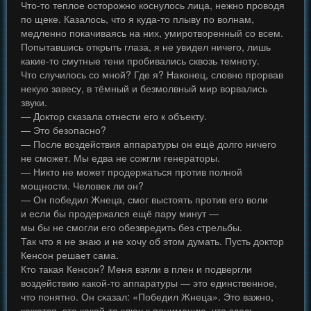
Что-то теплое осторожно коснулось лица, нежно проводя
по щеке. Казалось, что я куда-то плыву по волнам,
медленно покачиваясь на них, умиротворенный со всем.
Попытавшись открыть глаза, я не увидел ничего, лишь
какие-то смутные тени пробивались сквозь темноту.
Что случилось со мной? Где я? Наконец, словно прорвав
некую завесу, в тёмный и безмолвный мир ворвались
звуки.
— Доктор сказала отнести его к объекту.
— Это безопасно?
— После воздействия аппаратуры он ещё долго ничего
не сможет. Мы едва не сожгли генераторы.
— Никто не может продержаться против полной
мощности. Человек ли он?
— Он победил Жнеца, смог выстоять против его воли
и если бы продержался ещё пару минут —
мы бы не смогли его обезвредить без стрельбы.
Так что я не знаю и не хочу об этом думать. Пусть доктор
Кенсон решает сама.
Кто такая Кенсон? Меня взяли в плен и подвергли
воздействию какой-то аппаратуры — это единственное,
что понятно. Он сказал: «Победил Жнеца». Это важно,
кажется, это какой-то ключ к пониманию, что здесь