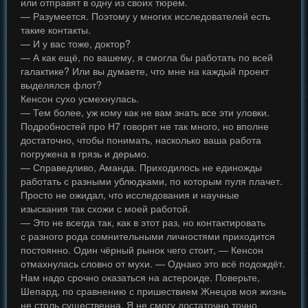
или отправят в одну из своих тюрем.
— Разумеется. Поэтому у многих исследователей есть
такие контакты.
— И у вас тоже, доктор?
— А как ещё, по вашему, я смогла бы работать по всей
галактике? Или вы думаете, что мне на каждый проект
выделялся флот?
Кенсон сухо усмехнулась.
— Тем более, уж кому как не вам знать все эти уловки.
Подробностей про Н7 говорят не так много, но вполне
достаточно, чтобы понимать, насколько ваша работа
погружена в грязь и дерьмо.
— Справедливо, Аманда. Приходилось не единожды
работать с разными ублюдками, по которым пуля плачет.
Просто не ожидал, что исследования и научные
изыскания так схожи с моей работой.
— Это не всегда так, как в этот раз, но контактировать
с разного рода сомнительными личностями приходится
постоянно. Один чёрный рынок чего стоит, — Кенсон
отмахнулась словно от мухи. — Однако это всё подождёт.
Нам надо срочно оказаться на астероиде. Поверьте,
Шепард, по сравнению с пришествием Жнецов моя жизнь
не столь существенна. Я не смогу достаточно точно