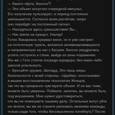
— Какого чёрта, Кенсон?!
— Это объект испустил очередной импульс.
Его излучение пульсирует, и период постоянно
уменьшается. Согласно всем расчётам, скоро
оно перейдёт на постоянный сигнал.
— Находиться здесь сумасшествие! Вы…
— Нас взяли на прицел, Унклар!
Голос Вакариана прервал меня, но я уже смотрел
на потолочную турель, внезапно активизировавшуюся
и направленную на нас с Касуми. Кенсон умудрилась
успеть отступить к стене, выйдя из зоны поражения.
Мы же с Гото стояли посреди коридора, без каких-либо
шансов ускользнуть.
— Бросайте оружие, Шепард. Это лишь меры
безопасности с моей стороны. «Цербер» использовал
в вашем восстановлении технологии Жнецов,
так что вы прекрасно чувствуете объект. И он вас тоже,
можете быть уверены. Поймите, капитан, вы можете быть
под внушением. Мне нужно удостовериться,
что вы не помешаете нашему делу. Остальные могут уйти
на челнок; вы же не станете рисковать жизнями команды,
только ради того, чтобы бессмысленно погибнуть? После