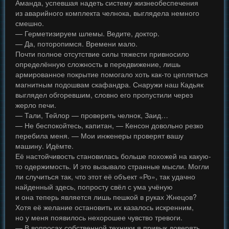
Аманда, успевшая надеть систему жизнеобеспечения
из аварийного комплекта челнока, выглядела немного
смешно.
— Герметизируем шлемы. Ведите, доктор.
— Да, поторопимся. Времени мало.
Почти полное отсутствие силы тяжести привносило
определённую сложность в передвижение, лишь
армированное покрытие помогало хоть как-то цепляться
магнитным подошвам скафандра. Снаружи наш Кадьяк
выглядел обгоревшим, словно его пропустили через
жерло печи.
— Тали, Тейлор — проверить челнок, Заид…
— Не беспокойтесь, капитан, — Кенсон довольно резко
перебила меня. — Мои инженеры проверят вашу
машину. Идёмте.
Её настойчивость становилась больше похожей на какую-
то одержимость. И это вызывало странные мысли. Могли
ли случиться так, что этот её объект «Ро», так удачно
найденный здесь, попросту свёл с ума учёную
и она теперь является лишь пешкой в руках Жнецов?
Хотя её желание остановить их казалось искренним,
но у меня появилось нехорошее чувство тревоги.
— В вопросах собственной техники я привык доверять