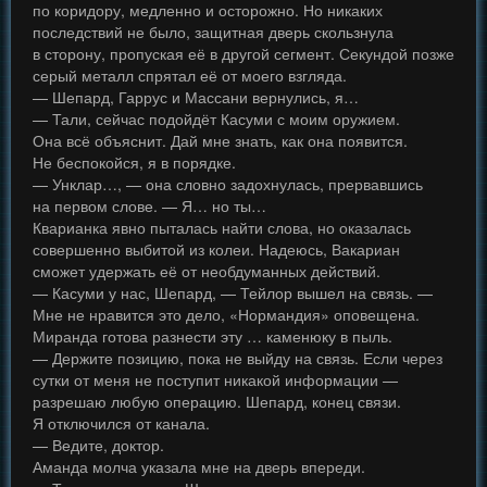
по коридору, медленно и осторожно. Но никаких
последствий не было, защитная дверь скользнула
в сторону, пропуская её в другой сегмент. Секундой позже
серый металл спрятал её от моего взгляда.
— Шепард, Гаррус и Массани вернулись, я…
— Тали, сейчас подойдёт Касуми с моим оружием.
Она всё объяснит. Дай мне знать, как она появится.
Не беспокойся, я в порядке.
— Унклар…, — она словно задохнулась, прервавшись
на первом слове. — Я… но ты…
Кварианка явно пыталась найти слова, но оказалась
совершенно выбитой из колеи. Надеюсь, Вакариан
сможет удержать её от необдуманных действий.
— Касуми у нас, Шепард, — Тейлор вышел на связь. —
Мне не нравится это дело, «Нормандия» оповещена.
Миранда готова разнести эту … каменюку в пыль.
— Держите позицию, пока не выйду на связь. Если через
сутки от меня не поступит никакой информации —
разрешаю любую операцию. Шепард, конец связи.
Я отключился от канала.
— Ведите, доктор.
Аманда молча указала мне на дверь впереди.