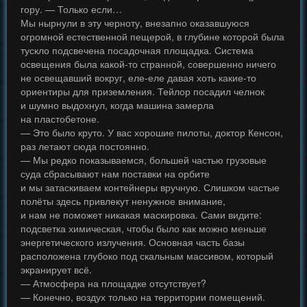
гору. — Только если…
Мы нырнули в эту черноту, внезапно оказавшуюся
огромной естественной пещерой, в глубине которой была
тускло подсвечена посадочная площадка. Система
освещения была какой-то странной, совершенно ничего
не освещавший вокруг, еле-еле давая хоть какие-то
ориентиры для приземления. Тейлор посадил челнок
и шумно выдохнул, когда машина замерла
на пластобетоне.
— Это было круто. У вас хорошие пилоты, доктор Кенсон,
раз летают сюда постоянно.
— Мы редко показываемся, большей частью грузовые
суда сбрасывают нам поставки на орбите
и мы затаскиваем контейнеры вручную. Слишком частые
полёты здесь привлекут ненужное внимание,
и нам не поможет никакая маскировка. Сами видите:
подсветка химическая, чтобы было как можно меньше
энергетического излучения. Основная часть базы
расположена глубоко под скальным массивом, который
экранирует всё.
— Атмосфера на площадке отсутствует?
— Конечно, воздух только на территории помещений.