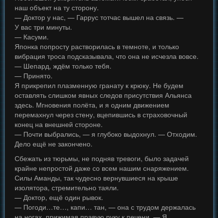
наш объект на ту сторону.
— Доктор у нас, — Гаррус тотчас вышел на связь. —
У вас три минуты.
— Касуми.
Японка попросту растворилась в темноте, и только
вибрация троса подсказывала, что она не исчезла вовсе.
— Шепард, ждём только тебя.
— Принято.
Я прикрепил плазменную гранату к крюку. Не будем
оставлять слишком явных следов присутствия Альянса
здесь. Мгновения полёта, и я одним движением
перемахнул через стену, вцепившись в страховочный
конец на внешней стороне.
— Почти выбрались, — я глубоко выдохнул. — Отходим.
Дело ещё не закончено.
Сбежать из тюрьмы, не подняв тревоги, было задачей
крайне непростой даже со всем нашим снаряжением.
Силы Аманды, так чудесно вернувшиеся на крыше
изолятора, стремительно таяли.
— Доктор, ещё один рывок.
— Погоди…те…, капи… тан, — она с трудом держалась
на ногах, прижимая правую руку к печени. — Я…