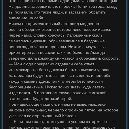
готовы прийти за нашими задницами. С вашей помощью
мы должны завершить этот проект. Почти три года назад
вы показали, кто такие люди, и заставили обратить
внимание на себя.
Ничем не примечательный астероид медленно
рос на обзорном экране, неторопливо поворачиваясь
перед нами, словно красуясь. Изломанные скалы
сменялись цирками, обрывавшимися в бездонные
непроглядно чёрные провалы. Никаких визуальных
ориентиров для посадки так и не было, но Аманда
уверенно дала команду снижаться и сбрасывать скорость.
— Мои люди прекрасно отдавали себе отчёт,
что маскировка базы должны быть на высшем уровне.
Батарианцы будут готовы прочесать вдоль и поперёк
каждый камень здесь, так что меры безопасности
беспрецедентные. Нужно точно знать, куда лететь
и где искать. В противном случае задачка с иголкой
в стоге сена будет детской игрой.
Под нависающей скалой, ничем не выделяющейся
на фоне остальных, чернело огромное пятно, на которое
указывал вектор, выданный Кенсон.
— Если там скала, то мы уже не успеем затормозить, —
Тейлор заметно нервничал, глядя на приближающуюся