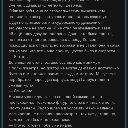
уже не… двадцати…летняя… девочка.
Облизав губы, она со страдальческим выражением
на лице кое-как разогнулась и попыталась вздохнуть.
Судя по гримасе боли и судорожному движению,
это удалось не вполне. Я не стал раздумывать и ввёл
ей ещё одну дозу панацелина. Дрянь эта была ещё та,
но польза от него перевешивала вред. Кенсон
поморщилась от укола, но возражать не стала: она и сама
понимала, что всё наше преимущество было в скорости.
— Я готова.
До внешней стены оставалось ещё как минимум
с полкилометра, но доктор не могла двигаться достаточно
быстро и мы теряли время с каждым метром. Мы успели
перебраться через два корпуса, когда Гаррус поднял
сжатый кулак.
— Движение.
Я и сам уже видел как на соседней крыше, что-то
происходило. Несколько фигур, еле различимых в ночи,
что-то делали. Ладар шлема в условиях максимальной
маскировки не позволял рассмотреть точные детали, но,
кажется, это были не охранники.
— Кто-то готовит побег, не иначе.