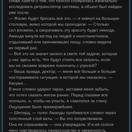
слова Хакета о том, что Кенсон собиралась изначально
исследовать ретранслятор системы, а объект был найден
уже после.
— Жалко будет бросать всё это, — я кивнул на большую
столовую, мимо которой мы проходили. — Столько
сил вложено, а сворачивать эту красоту будет некогда.
Аманда кинула взгляд на людей и инопланетников,
отдыхавший или принимавших пищу, словно видела
их первый раз.
— Всё это не значит ничего в свете той задачи, которая
у нас здесь есть. Что будут стоить все затраты, если
мы не сможем вовремя покончить с угрозой?
— Ваша правда, доктор, — меня всё больше и больше
настораживала ситуация, в которой мы оказались. —
Касуми…
В мозг словно ударил таран, заставив меня забыть,
что хотел сказать мигом ранее. Перед глазами всё
поплыло, и, чтобы не упасть, я схватился за стену.
Ощущение было премерзейшее.
— Шепард, — голос Аманды пробивался словно через
толстенный слой ваты. — Вы это почувствовали.
Она не спрашивала — она утверждала. И в её голосе
явно чувствовалось превосходство и уверенность.