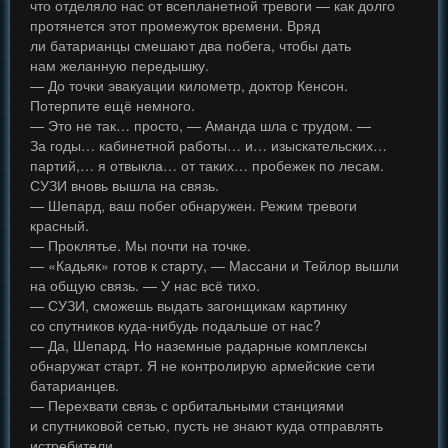
что отделяло нас от всепланетной тревоги — как долго
протянется этот промежуток времени. Вряд
ли батарианцы смешают два побега, чтобы дать
нам желанную передышку.
— До точки эвакуации километр, доктор Кенсон.
Потерпите ещё немного.
— Это не так… просто, — Аманда шла с трудом. —
За годы… кабинетной работы… и… изыскательских…
партий,… я отвыкла… от таких… пробежек по лесам.
СУЗИ вновь вышла на связь.
— Шепард, ваш побег обнаружен. Режим тревоги
красный.
— Проклятье. Мы почти на точке.
— «Кадьяк» готов к старту, — Массани и Тейлор вышли
на общую связь. — У нас всё тихо.
— СУЗИ, сможешь выдать загонщикам картинку
со спутников куда-нибудь подальше от нас?
— Да, Шепард. Но наземные радарные комплексы
обнаружат старт. Я не контролирую армейские сети
батарианцев.
— Перехвати связь с орбитальными станциями
и спутниковой сетью, пусть не знают куда отправлять
истребители.