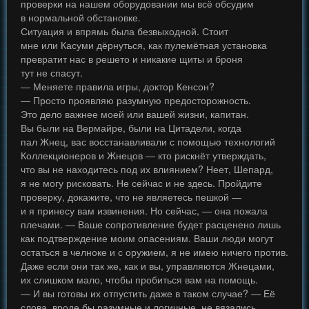
проверки на нашем оборудовании мы всё обсудим
в нормальной обстановке.
Ситуация и впрямь была безвыходной. Стоит
мне или Касуми дёрнуться, как пулемётная установка
превратит нас в решето и никакие щиты и броня
тут не спасут.
— Меняете правила игры, доктор Кенсон?
— Просто проявляю разумную предосторожность.
Это дело важнее моей или вашей жизни, капитан.
Вы были на Вермайре, были на Цитадели, когда
пал Жнец, вас восстанавливали с помощью технологий
Коллекционеров и Жнецов — кто рискнёт утверждать,
что вы не находитесь под их влиянием? Неет, Шепард,
я не могу рисковать. Не сейчас и не здесь. Пройдите
проверку, докажите, что не являетесь пешкой —
и я принесу вам извинения. Но сейчас, — она пожала
плечами. — Ваше сопротивление будет расценено лишь
как подтверждение моим опасениям. Ваши люди могут
остаться в челноке и с оружием, я не имею ничего против.
Даже если они так же, как и вы, управляются Жнецами,
их слишком мало, чтобы пробиться вам на помощь.
— И вы готовы их отпустить даже в таком случае? — Её
слова, вроде бы разумные и логичные, не вязались