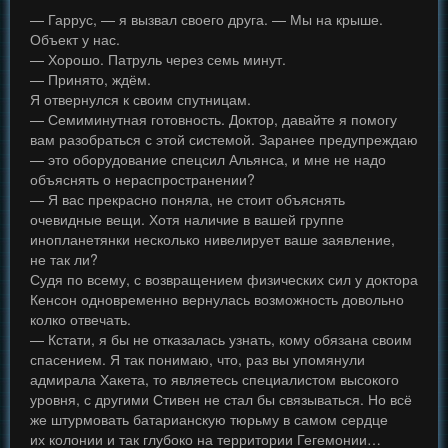
— Гаррус, — я вызвал своего друга. — Мы на крыше.
Объект у нас.
— Хорошо. Патруль через семь минут.
— Принято, ждём.
Я отвернулся к своим спутницам.
— Семиминутная готовность. Доктор, давайте я помогу
вам разобраться с этой системой. Заранее предупреждаю
— это оборудование спецсил Альянса, и мне не надо
объяснять о нераспространении?
— Я вас прекрасно поняла, не стоит объяснять
очевидные вещи. Хотя наличие в вашей группе
инопланетянки несколько нивелирует ваше заявление,
не так ли?
Судя по всему, с возвращением физических сил у доктора
Кенсон одновременно вернулась возможность довольно
колко отвечать.
— Кстати, я бы не отказалась узнать, кому обязана своим
спасением. Я так понимаю, что, раз вы упомянули
адмирала Хакета, то являетесь специалистом высокого
уровня, с другими Стивен не стал бы связываться. Но всё
же штурмовать батарианскую тюрьму в самом сердце
их колонии и так глубоко на территории Гегемонии…