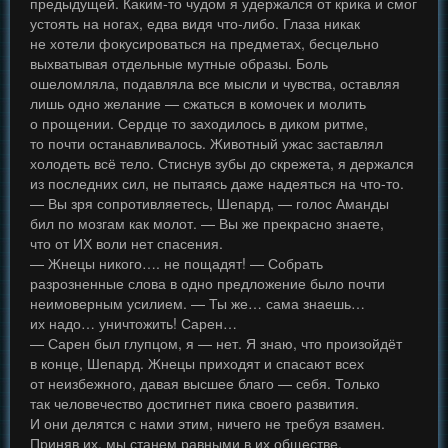
предыдущей. Каким-то чудом я удержался от крика и смог
устоять на ногах, едва видя что-либо. Глаза никак
не хотели фокусироваться на предметах, бесцельно
выхватывая отдельные мутные образы. Боль
ошеломляла, подавляла все мысли и чувства, оставляя
лишь одно желание — сжаться в комочек и молить
о прощении. Сердце то заходилось в диком ритме,
то почти останавливалось. Животный ужас заставлял
холодеть всё тело. Стиснув зубы до скрежета, я держался
из последних сил, не пытаясь даже надеяться на что-то.
— Вы зря сопротивляетесь, Шепард, — голос Аманды
бил по мозгам как молот. — Вы же прекрасно знаете,
что от ИХ воли нет спасения.
— Жнецы никого…. не пощадят! — Собрать
разрозненные слова в одно предложение было почти
неимоверным усилием. — Ты же… сама знаешь…
их надо… уничтожить! Сарен…
— Сарен был глупцом, я — нет. Я знаю, что произойдёт
в конце, Шепард. Жнецы приходят и спасают всех
от неизбежного, давая высшее благо — себя. Только
так человечество достигнет пика своего развития.
И они делятся с нами этим, ничего не требуя взамен.
Приняв их, мы станем равными в их обществе,