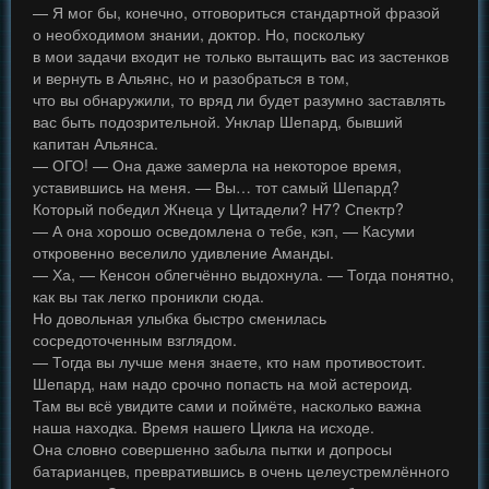
— Я мог бы, конечно, отговориться стандартной фразой
о необходимом знании, доктор. Но, поскольку
в мои задачи входит не только вытащить вас из застенков
и вернуть в Альянс, но и разобраться в том,
что вы обнаружили, то вряд ли будет разумно заставлять
вас быть подозрительной. Унклар Шепард, бывший
капитан Альянса.
— ОГО! — Она даже замерла на некоторое время,
уставившись на меня. — Вы… тот самый Шепард?
Который победил Жнеца у Цитадели? Н7? Спектр?
— А она хорошо осведомлена о тебе, кэп, — Касуми
откровенно веселило удивление Аманды.
— Ха, — Кенсон облегчённо выдохнула. — Тогда понятно,
как вы так легко проникли сюда.
Но довольная улыбка быстро сменилась
сосредоточенным взглядом.
— Тогда вы лучше меня знаете, кто нам противостоит.
Шепард, нам надо срочно попасть на мой астероид.
Там вы всё увидите сами и поймёте, насколько важна
наша находка. Время нашего Цикла на исходе.
Она словно совершенно забыла пытки и допросы
батарианцев, превратившись в очень целеустремлённого