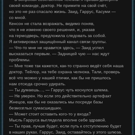
своей команде, доктор. Не примите на свой счёт,
но это не раз спасало жизнь. Заид, Гаррус, Касуми —
со мной.
Кенсон не стала возражать, видимо поняв,
что я не изменю своего решения, и, указав
на гермодверь, предложила следовать за собой.
Я активировал защищённый канал связи группы.
— Что-то мне не нравится здесь, — Заид успел
высказаться первым. — Задницей чую — нас ждут
проблемы.
— Мне тоже так кажется, как-то странно ведёт себя наша
доктор. Тейлор, на тебе охрана челнока. Тали, проверь
всё что можно у нашей птички, как бы не пришлось
нам отсюда срочно удирать.
— Ты думаешь…, — Гаррус чуть коснулся шлема.
— Не уверен. Но если это действительно артефакт
Жнецов, как бы не оказались мы посреди базы
безмозглых сумасшедших.
— Может стоит оставить кого-то у входа?
Мысль Гарруса выглядела вполне себе здравой.
— Ты прав, лучше будет, если путь к отступлению будет
в наших руках. Гаррус, Заид, оставайтесь у этого шлюза.