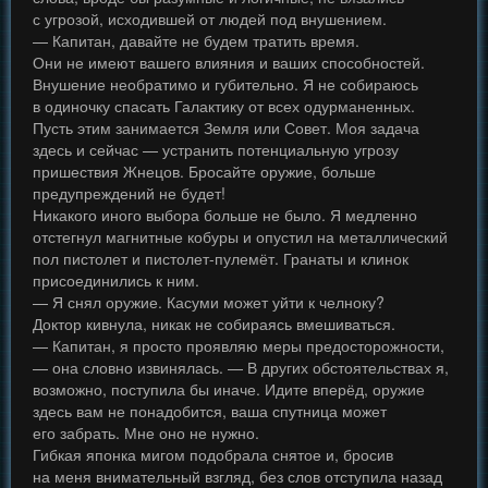
с угрозой, исходившей от людей под внушением.
— Капитан, давайте не будем тратить время.
Они не имеют вашего влияния и ваших способностей.
Внушение необратимо и губительно. Я не собираюсь
в одиночку спасать Галактику от всех одурманенных.
Пусть этим занимается Земля или Совет. Моя задача
здесь и сейчас — устранить потенциальную угрозу
пришествия Жнецов. Бросайте оружие, больше
предупреждений не будет!
Никакого иного выбора больше не было. Я медленно
отстегнул магнитные кобуры и опустил на металлический
пол пистолет и пистолет-пулемёт. Гранаты и клинок
присоединились к ним.
— Я снял оружие. Касуми может уйти к челноку?
Доктор кивнула, никак не собираясь вмешиваться.
— Капитан, я просто проявляю меры предосторожности,
— она словно извинялась. — В других обстоятельствах я,
возможно, поступила бы иначе. Идите вперёд, оружие
здесь вам не понадобится, ваша спутница может
его забрать. Мне оно не нужно.
Гибкая японка мигом подобрала снятое и, бросив
на меня внимательный взгляд, без слов отступила назад