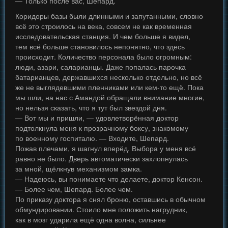
— Только после вас, Шепард.
Коридоры базы были длинными и запутанными, словно
всё это строилось на века, совсем не как временная
исследовательская станция. И чем больше я видел,
тем всё больше становилось непонятно, что здесь
происходит. Количество персонала было огромным:
люди, азари, саларианцы. Даже попалась парочка
батарианцев, державшихся несколько отдельно, но всё
же не выглядевшими пленниками или кем-то ещё. Пока
мы шли, на нас с Амандой обращали внимание многие,
но нельзя сказать, что я тут был звездой дня.
— Вот мы и пришли, — удовлетворённая доктор
подтолкнула меня к прозрачному боксу, знакомому
по военному госпиталю. — Входите, Шепард.
Пожав плечами, я шагнул вперёд. Выбора у меня всё
равно не было. Дверь автоматически захлопнулась
за мной, щёлкнув механизмом замка.
— Надеюсь, вы понимаете что делаете, доктор Кенсон.
— Более чем, Шепард. Более чем.
По приказу доктора я снял броню, оставшись в обычном
обмундировании. Стоило мне положить нагрудник,
как в мозг ударила ещё одна волна, сильнее