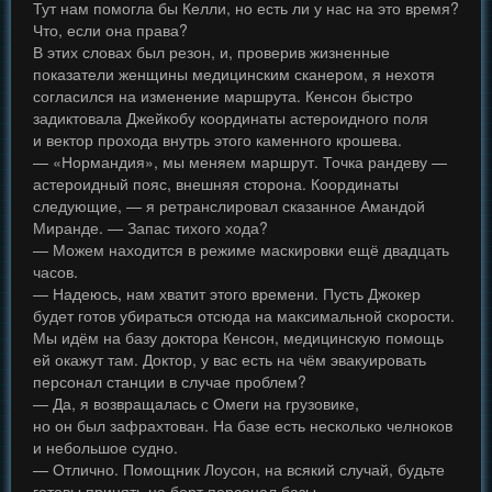
Тут нам помогла бы Келли, но есть ли у нас на это время?
Что, если она права?
В этих словах был резон, и, проверив жизненные
показатели женщины медицинским сканером, я нехотя
согласился на изменение маршрута. Кенсон быстро
задиктовала Джейкобу координаты астероидного поля
и вектор прохода внутрь этого каменного крошева.
— «Нормандия», мы меняем маршрут. Точка рандеву —
астероидный пояс, внешняя сторона. Координаты
следующие, — я ретранслировал сказанное Амандой
Миранде. — Запас тихого хода?
— Можем находится в режиме маскировки ещё двадцать
часов.
— Надеюсь, нам хватит этого времени. Пусть Джокер
будет готов убираться отсюда на максимальной скорости.
Мы идём на базу доктора Кенсон, медицинскую помощь
ей окажут там. Доктор, у вас есть на чём эвакуировать
персонал станции в случае проблем?
— Да, я возвращалась с Омеги на грузовике,
но он был зафрахтован. На базе есть несколько челноков
и небольшое судно.
— Отлично. Помощник Лоусон, на всякий случай, будьте
готовы принять на борт персонал базы.