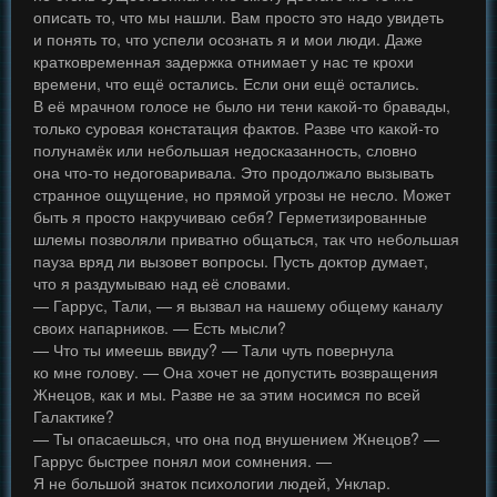
описать то, что мы нашли. Вам просто это надо увидеть
и понять то, что успели осознать я и мои люди. Даже
кратковременная задержка отнимает у нас те крохи
времени, что ещё остались. Если они ещё остались.
В её мрачном голосе не было ни тени какой-то бравады,
только суровая констатация фактов. Разве что какой-то
полунамёк или небольшая недосказанность, словно
она что-то недоговаривала. Это продолжало вызывать
странное ощущение, но прямой угрозы не несло. Может
быть я просто накручиваю себя? Герметизированные
шлемы позволяли приватно общаться, так что небольшая
пауза вряд ли вызовет вопросы. Пусть доктор думает,
что я раздумываю над её словами.
— Гаррус, Тали, — я вызвал на нашему общему каналу
своих напарников. — Есть мысли?
— Что ты имеешь ввиду? — Тали чуть повернула
ко мне голову. — Она хочет не допустить возвращения
Жнецов, как и мы. Разве не за этим носимся по всей
Галактике?
— Ты опасаешься, что она под внушением Жнецов? —
Гаррус быстрее понял мои сомнения. —
Я не большой знаток психологии людей, Унклар.