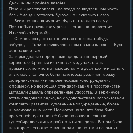
Дальше мы пройдём вдвоём.
Пока мы разговаривали, до входа во внутреннюю часть
базы Аманды осталось буквально несколько шагов.
— Всем полное внимание, будьте готовы ко всему.
При любых признаках угрозы — огонь на поражение.
Я не забыл Вермайр.
— Сомневаюсь, что кто-то из нас его когда-нибудь
забудет, — Тали откликнулась эхом на мои слова. — Будь
осторожнее там.
За гермодверью перед нами предстал неширокий
коридор, собранный из типовых модулей, столь
привычных по многим помещениям в десятках или сотнях
иных мест. Конечно, были некоторые различия между
саларианскими или человеческими конструкциями,
к примеру, но всеобщая стандартизация в пространстве
Цитадели давала определённые удобства. В Терминусе
этому следовали редко, но с удовольствием использовали
комплекты развития, купленные или украденные, более
цивилизованных мест. Несмотря на то, что база была
временной, сделано всё было на совесть, словно
тут собирались жить и работать очень долго. В этом было
некоторое несоответствие целям, но потом я вспомнил