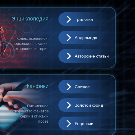
Энциклопедия
Трилогия
Андромеда
Кодекс вселенной:
персонажи, локации,
технологии, история
Авторские статьи
Фанфики
Свежее
Золотой фонд
Письменное
творчество фанатов
серии в стихах и
прозе
Рецензии