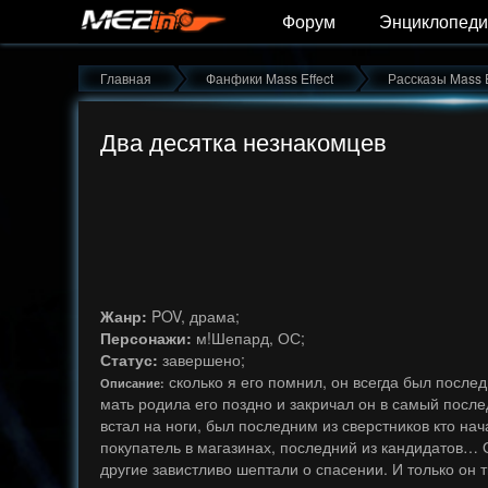
Форум
Энциклопеди
Главная
Фанфики Mass Effect
Рассказы Mass E
Два десятка незнакомцев
Жанр:
POV, драма;
Персонажи:
м!Шепард, ОС;
Статус:
завершено;
сколько я его помнил, он всегда был послед
Описание:
мать родила его поздно и закричал он в самый посл
встал на ноги, был последним из сверстников кто нач
покупатель в магазинах, последний из кандидатов… О
другие завистливо шептали о спасении. И только он т