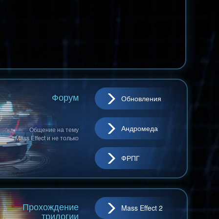
Форум
Обновления
Андромеда
Общение на тему
Mass Effect и не только
ФРПГ
Прохождение
Mass Effect 2
трилогии