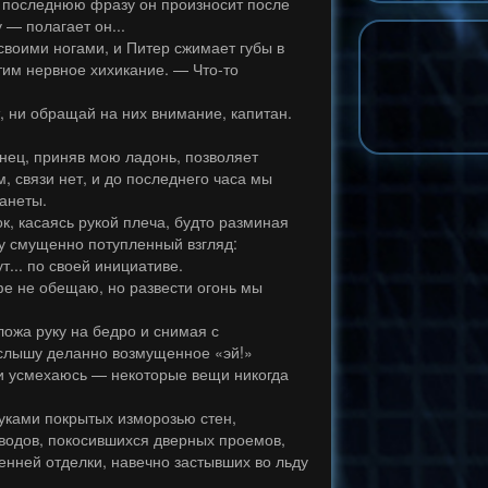
— последнюю фразу он произносит после
у — полагает он...
своими ногами, и Питер сжимает губы в
тим нервное хихикание. — Что-то
, ни обращай на них внимание, капитан.
нец, приняв мою ладонь, позволяет
, связи нет, и до последнего часа мы
ланеты.
ок, касаясь рукой плеча, будто разминая
ду смущенно потупленный взгляд:
ут... по своей инициативе.
фе не обещаю, но развести огонь мы
ложа руку на бедро и снимая с
 слышу деланно возмущенное «эй!»
 и усмехаюсь — некоторые вещи никогда
руками покрытых изморозью стен,
оводов, покосившихся дверных проемов,
енней отделки, навечно застывших во льду