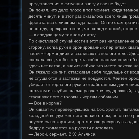
представления о ситуации внизу у вас не будет.
Он понял, что дело плохо в тот момент, когда темно
десять минут, и в этот раз оказалось всего лишь гр
фрегата два с лишним года назад. Он не стал тратит
непогоду, прекрасно зная, что холод и покой, скорее
— к следующему темному пятну.
По счастливой случайности в этот раз направление о
сторону, когда руки в бронированных перчатках хват
части «Нормандии» и вваливают в нее его тело. Зде
сделала все, чтобы стереть любое напоминание об о
здесь нет ветра, а значит сейчас это место похоже н
Он тяжело хрипит, оттаскивая себя подальше от вход
не слушаются и застежки не поддаются. Хейтен брос
убирает от горла его руки и отработанным движение
щелчком из глубин шлема раздается судорожный, глу
стаскивают его с головы к чертям собачьим.
— Все в норме?
Он кивает и, перевернувшись на бок, хрипит, пытаяс
холодный воздух жжет его легкие огнем, но он все р
опускаясь на корточки, протягиваю раскрытую ладонь
бедру и сжимается на рукояти пистолета.
— Лерой, сержант. ВКС Альянса.