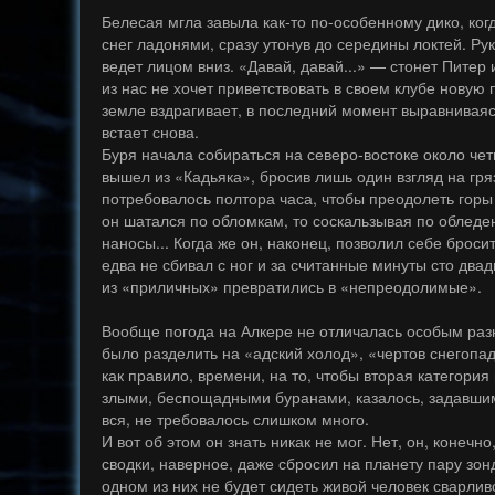
Белесая мгла завыла как-то по-особенному дико, когд
снег ладонями, сразу утонув до середины локтей. Ру
ведет лицом вниз. «Давай, давай...» — стонет Питер 
из нас не хочет приветствовать в своем клубе новую 
земле вздрагивает, в последний момент выравниваясь
встает снова.
Буря начала собираться на северо-востоке около чет
вышел из «Кадьяка», бросив лишь один взгляд на гря
потребовалось полтора часа, чтобы преодолеть горы 
он шатался по обломкам, то соскальзывая по облед
наносы... Когда же он, наконец, позволил себе броси
едва не сбивал с ног и за считанные минуты сто два
из «приличных» превратились в «непреодолимые».
Вообще погода на Алкере не отличалась особым раз
было разделить на «адский холод», «чертов снегопад
как правило, времени, на то, чтобы вторая категори
злыми, беспощадными буранами, казалось, задавшим
вся, не требовалось слишком много.
И вот об этом он знать никак не мог. Нет, он, конеч
сводки, наверное, даже сбросил на планету пару зонд
одном из них не будет сидеть живой человек сварли