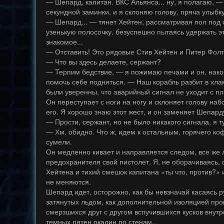
— Шепард, капитан. ВКС Альянса... ну, я полагаю, 
секундной заминки, и я склоняю голову, пряча улыбк
— Шепард... — тянет Хейтен, рассматривая пол под 
узенькую полосочку, безуспешно пытаясь удержать э
знакомое...
— Отставить! Это рядовые Стив Хейтен и Питер Фолт
— Что вы здесь делаете, сержант?
— Терпим бедствие, — я пожимаю печами и он, нако
помочь себе подняться. — Наш корабль разбит в хлам
были уверенны, что аварийный сигнал не уходит с п
Он переступает с ноги на ногу и склоняет голову наб
его. Я хорошо знаю этот жест, и он заменяет Шепар
— Прости, сержант, но не было никакого сигнала, я т
— Хм, обидно. Что ж, идем к остальным, горячего ко
сумели.
Он медленно кивает и направляется следом, все же 
предохранителя свой пистолет. Я, не оборачиваясь,
Хейтена и тихий смешок капитана «ты что, против?»
не меняются.
Шепард идет, осторожно, как бы невзначай касаясь 
затянутых льдом, как дополнительной изоляцией пр
смерзшихся друг с другом вспучившихся кусков внутр
темных пятен окалин по стенам...