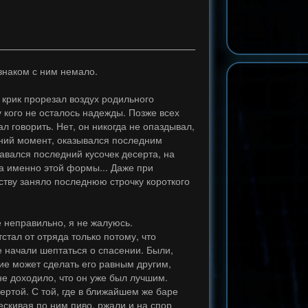
 знаком с ним немало.
о крик прорезал воздух родильного
 кого не осталось надежды. Позже всех
ал говорить. Нет, он никогда не опаздывал,
дний момент, оказывался последним
тавался последний кусочек десерта, на
ка именно этой формы... Даже при
ству заняло последнюю строчку короткого
те неправильно, я не жалуюсь.
тстал от отряда только потому, что
е начали шептаться о спасении. Были,
лие может сделать его равным другим,
 не доходило, что он уже был лучшим.
ертой. С той, где в ближайшем же баре
ескивая по ним пиво, ржали и на спор