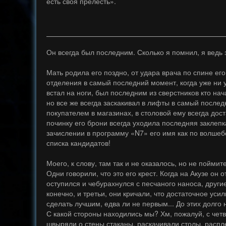
есть своя прелесть».
Он всегда был последним. Сколько я помнил, я ведь
Мать родила его поздно, от удара врача по спине ег
отделения в самый последний момент, когда уже ни у
встал на ноги, был последним из сверстников кто нач
но все же всегда заскакивал в лифты в самый после
покупателем в магазинах, в столовой ему всегда дос
починку его брони всегда уходила последняя заклеп
зачислении в программу «N7» его имя как по волшеб
списка кандидатов!
Моего, к слову, там так и не оказалось, но не пойми
Одни говорили, что это его крест. Когда на Акузе он о
оступился и чебурахнулся с песчаного наноса, други
конечно, и третьи, они кричали, что достаточное уси
сделать лучшим, едва ли не первым... До этих долго
С какой стороны находились мы? Хм, пожалуй, с четв
швыряли о стены стаканы, раскачивали столы, распл