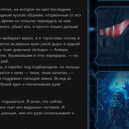
е пятно, на которое он шел последние
омадным куском обшивки, оторванным от его
ь время на попытку переждать за ним
 всего, убьют его, и просто пошел дальше
н выбирает верно, и я торопливо отхожу в
аются за рваные края узкой дыры в задней
сь тоже довольно холодно — Алкера
гне, бушевавшим в этих коридорах, — но
а рай.
а, и скребет под подбородком, но пальцы
ается к нему — тише, тише капитан, —
м поддевает пальцем замок. Вслед за
бокий вдох и окоченевшие руки
ь отдышаться. Я знаю, что сейчас
авно пьет его жадными глотками. И
 раньше, чем его рука соскальзывает к