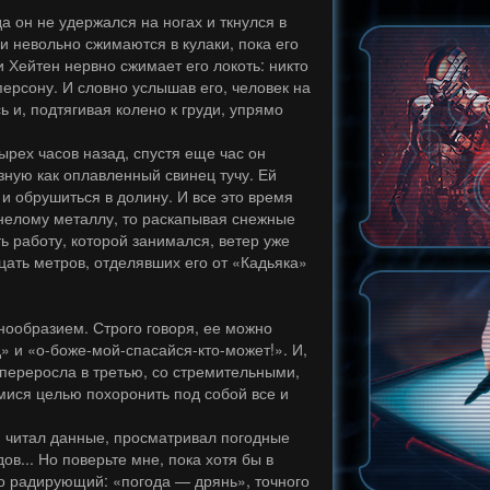
а он не удержался на ногах и ткнулся в
ки невольно сжимаются в кулаки, пока его
и Хейтен нервно сжимает его локоть: никто
персону. И словно услышав его, человек на
 и, подтягивая колено к груди, упрямо
ырех часов назад, спустя еще час он
зную как оплавленный свинец тучу. Ей
и обрушиться в долину. И все это время
енелому металлу, то раскапывая снежные
ть работу, которой занимался, ветер уже
дцать метров, отделявших его от «Кадьяка»
нообразием. Строго говоря, ее можно
» и «о-боже-мой-спасайся-кто-может!». И,
я переросла в третью, со стремительными,
ися целью похоронить под собой все и
но, читал данные, просматривал погодные
ов... Но поверьте мне, пока хотя бы в
во радирующий: «погода — дрянь», точного