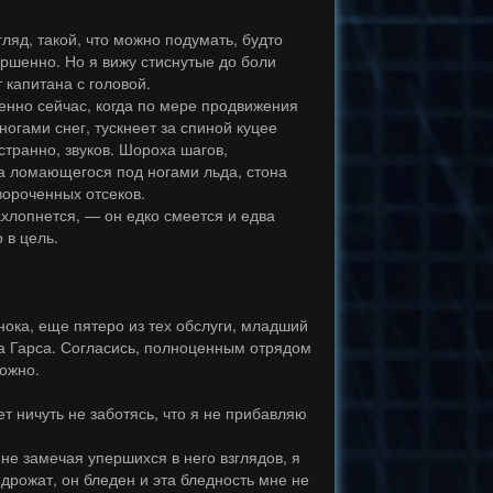
ляд, такой, что можно подумать, будто
ршенно. Но я вижу стиснутые до боли
 капитана с головой.
бенно сейчас, когда по мере продвижения
ногами снег, тускнеет за спиной куцее
 странно, звуков. Шороха шагов,
ка ломающегося под ногами льда, стона
вороченных отсеков.
хлопнется, — он едко смеется и едва
о в цель.
нока, еще пятеро из тех обслуги, младший
а Гарса. Согласись, полноценным отрядом
можно.
т ничуть не заботясь, что я не прибавляю
, не замечая упершихся в него взглядов, я
 дрожат, он бледен и эта бледность мне не