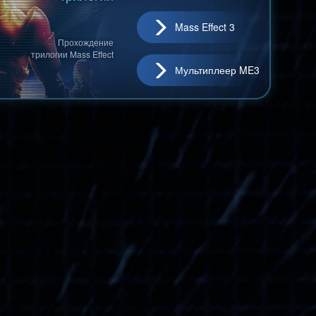
Mass Effect 3
Прохождение
трилогии Mass Effect
Мультиплеер ME3