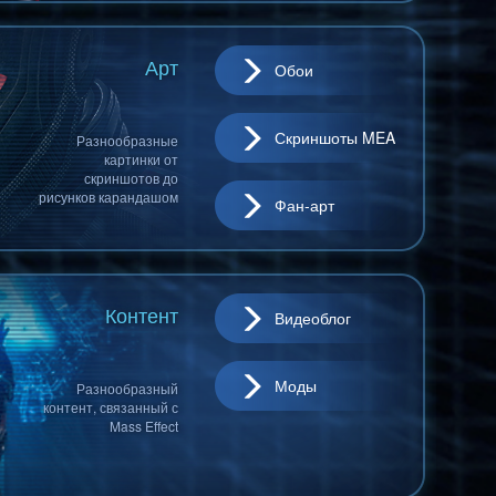
Арт
Обои
Скриншоты MEA
Разнообразные
картинки от
скриншотов до
рисунков карандашом
Фан-арт
Контент
Видеоблог
Моды
Разнообразный
контент, связанный с
Mass Effect