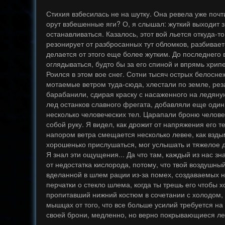
Стихия взбесилась не на шутку. Она ревела уже почти
орут взбешенные яги? О, я слышал: жуткий выходит з
останавливаться. Казалось, этот вой льется откуда-то
резонирует от разбросанных тут обломков, разбивает
делается от этого еще более жутким. До последнего 
оглядываться, будто бы за его спиной и впрямь хрип
Роился в этом вое снег. Сотни тысяч острых белосне
мотаемые ветром туда-сюда, хлестали по земле, рез
барабанили, сдирая краску с насаженного на ледяную
лед останков славного фрегата, добавляли еще один 
несколько человеческих тел. Царапали броню челов
собой руку. Я видел, как дрожит от напряжения его те
напором ветра смещается несколько левее, как вздым
хорошенько прислушаться, мог услышать и тяжелое 
Я знал эти ощущения... Да что там, каждый из нас зн
от недостатка кислорода, потому, что твой воздушны
вделанной в шлем рации из-за помех, создаваемых н
перчатки о стекло шлема, когда ты трешь его чтобы хо
пропитавший нижний костюм в сочетании с холодом,
мышцах от того, что все больше усилий требуется на
своей брони, медленно, но верно покрывающиеся ле