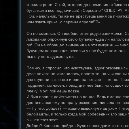
корчили рожи. С той, которая до онемения отбивала
бутылками все подначивая: «Серьезно? СПЕКТР?! А о
«Эй, начальник, ты же не арестуешь меня за пиратск
нам ждать крика „с первым апреля!"?».
Он не смеялся. Он вообще этим редко занимался. Си
ликования опрокинув свою бутылку едва ли наполови
губ. Он не обращал внимания на эти выкрики — знал
будущем поводов для веселья у нас будет немного.
Было у него эдакое чутье.
Помню, я спросил, что чувствуешь, вдруг оказавшись
деле ничего не изменилось, просто те, на чьи спины 
две ступени выше его и еще на четыре — меня. Призн
гордыней, согласен, повод для нее был, но осадок вс
плечу, мол: поймешь позже.
И был прав: я действительно понял. Ведь именно сп
доставшаяся ему по праву рождения, лишала его воз
— Ну что, дойдет? — жадно выдохнул над ухом Питер
белой мглы, и только когда мой собеседник зло заш
вышел этот жест.
Дойдет? Конечно, дойдет. Будет последним из тех, к