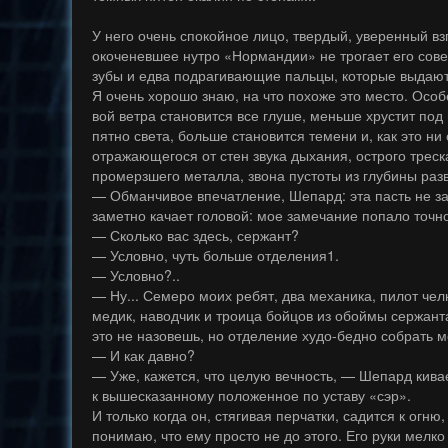
У него очень спокойное лицо, твердый, уверенный взг
окоченевшее нутро «Нормандии» не трогает его сове
зубы и едва подрагивающие пальцы, которые выдают
Я очень хорошо знаю, на что похоже это место. Осо
вой ветра становится все глуше, меньше хрустит под 
пятно света, больше становится темени и, как это ни
отражающегося от стен звука дыхания, острого трес
промерзшего металла, звона пустоты из глубины раз
— Обманчивое впечатление, Шепард: эта пасть не за
заметно качает головой: мое замечание попало точн
— Сколько вас здесь, сержант?
— Условно, чуть больше отделения1.
— Условно?..
— Ну... Семеро моих ребят, два механика, пилот чел
медик, наводчик и троица бойцов из обоймы сержант
это не назовешь, но отделение худо-бедно собрать 
— И как давно?
— Уже, кажется, что целую вечность, — Шепард кивае
к вышесказанному положенное по уставу «сэр».
И только когда он, стягивая перчатки, садится к огню
понимаю, что ему просто не до этого. Его руки мелко