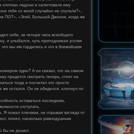
 в хлопках ладони и салютовала ему
ни тебя со мной случайно не спутали?»,
ое ПО?», «Эгей, Большой Джонни, когда же
дел себе, за четыре часа всеобщего
ну, и улыбался, чуть приподнимая уголки
, что мы им гордились и что в ближайшем
 номером один? А он сказал, что на самом
ему придется смотреть теперь, стоят на
аться тогда я посчитал это просто
е же остался. Он не обиделся, хлопнул по
особность оставаться последним,
можности отступать.
. Я пожал плечами, не отрывая взгляда от
ипел, понял, насколько равнодушным
то бы не дошел.