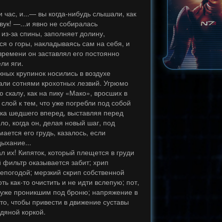
 час, и...— вы когда-нибудь слышали, как
вук! —...и явно не собиралась
 из-за спины, заполняет долину,
ся о горы, накладываясь сам на себя, и
времени он заставлял его постоянно
ели яги.
жных крупинок носились в воздухе
али сотнями крохотных лезвий. Угрюмо
 скалу, как на пику «Мако», вросших в
слой к тем, что уже погребли под собой
ека шедшего вперед, выставляя перед
ло, когда он, делая новый шаг, под
ается его грудь, казалось, если
дыхание...
ал их! Кипяток, который плещется в груди
й фильтр оказывается забит; хрип
епогодой; мерзкий скрип собственной
ть как-то очистить и не идти вслепую; пот,
 уже проникшим под броню; напряжение в
 то, чтобы привести в движение суставы
дяной коркой.