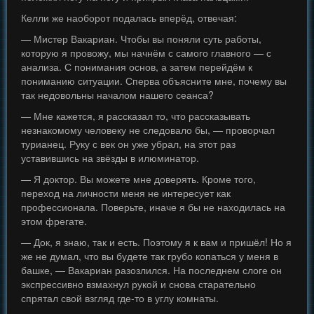
Келли же наоборот подалась вперёд, отвечая:
— Мистер Вакариан. Чтобы вы поняли суть работы,
которую я провожу, мы начнём с самого главного — с
анализа. С понимания основ, а затем перейдём к
пониманию ситуации. Сперва объясните мне, почему вы
так недовольны началом нашего сеанса?
— Мне кажется, я рассказал то, что рассказывать
незнакомому человеку не следовало бы, — проворчал
турианец. Руку с век он уже убрал, на этот раз
уставившись на звёзды в илюминатор.
— Я доктор. Вы можете мне доверять. Кроме того,
переход на личности меня не интересует как
профессионала. Поверьте, иначе я бы не находилась на
этом фрегате.
— Док, я знаю, так и есть. Поэтому я к вам и пришёл! Но я
же не думал, что вы будете так грубо копаться у меня в
башке, — Вакариан разозлился. На последнем слоге он
экспрессивно взмахнул рукой и снова старательно
спрятал свой взгляд где-то в углу комнаты.