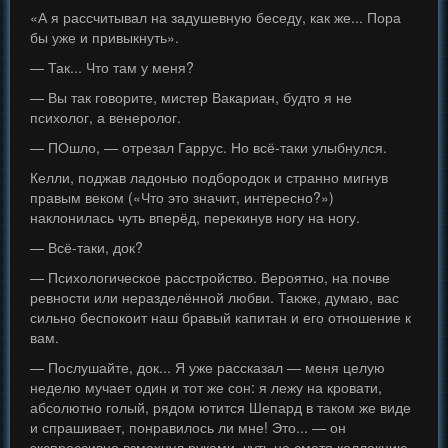
«А я рассчитывал на задушевную беседу, как же... Пора
бы уже и привыкнуть».
— Так... Что там у меня?
— Вы так говорите, мистер Вакариан, будто я не
психолог, а венеролог.
— ПОшло, — отрезал Гаррус. Но всё-таки улыбнулся.
Келли, поджав ладонью подбородок и странно мигнув
правым веком («Что это значит, интересно?»)
наклонилась чуть вперёд, перекинув ногу на ногу.
— Всё-таки, док?
— Психологическое расстройство. Вероятно, на почве
ревности или неразделённой любви. Также, думаю, вас
сильно беспокоит наш бравый капитан и его отношение к
вам.
— Послушайте, док... Я уже рассказал — меня целую
неделю мучает один и тот же сон: я лежу на кровати,
абсолютно голый, рядом ютится Шепард в таком же виде
и спрашивает, понравилось ли мне! Это... — он
экспрессивно взмахнул руками, чуть не сметя коллекцию