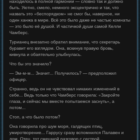
находилось в полной гармонии — словно так и должно
быть. Уютно, смело, немного эксцентрично и так, что
назвать это «беспорядком» не смог бы, наверное, ни
один ханжа в мире. Всё это было даже не частью комнаты
— это было её душой. И частичкой души самой Келли
Чамберс.
Турианец внезапно обратил внимание, что секретарь
буравит его взглядом. Она, вскинув правую бровь,
кивнула и обаятельно улыбнулась.
Что бы это значило?
— Эм-м-м... Значит... Получилось? — предположил
офицер.
Странно, ведь он не чувствовал никаких изменений в
себе... Ведь только что Чамберс говорила: «Закройте
глаза, и сейчас мы вместе попытаемся заснуть», а
потом...
Стоп, а что было потом?
Она говорила про шум моря, галдящих птиц,
умиротворение... Гаррусу сразу вспомнился Палавен и
дом. Отец, тот смешной разговор с сестрой...