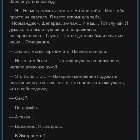
Зора опустила взгляд.
— Я... Не могу сказать того же. Но мне тебя... Мне тебя
просто не хватало. Я часто вспомиала тебя,
«Нормандию», Шепарда, экипаж... И наш... Тот случай. Я
думаю, это было чудовищно неправильно,
несправедливо... Глупо... Так не должны были начаться
наши... Отношения.
— Значит, мы вычеркнем это. Начнём сначала.
— Но то, что было... — Тали запнулась на полуслове,
нелепо взмахнув рукой.
— Это было... Э... — Вакариан мгновенно подхватил
незаконченную мысль, но тут его постигла та же участь,
что и собеседницу.
— Секс?..
— По дружбе.
— А такое...
— Возможно. Я смотрел...
— В Экстранете?..