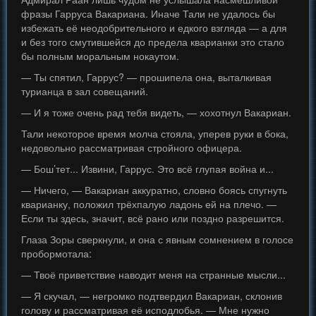
фразы Гарруса Вакариана. Иначе Тали не удалось бы
избежать её неодобрительного и едкого взгляда — а для
и без того смутившейся до предела кварианки это стало
бы полным моральным нокаутом.
— Ты спятил, Гаррус? — прошипела она, выталкивая
турианца в зал совещаний.
— И я тоже очень рад тебя видеть, — хохотнул Вакариан.
Тали некоторое время молча стояла, уперев руки в бока,
недовольно рассматривая стройного офицера.
— Бош’тет... Извини, Гаррус. Это всё глупая война и...
— Ничего, — Вакариан аккуратно, словно боясь спугнуть
кварианку, положил трёхпалую ладонь ей на плечо. —
Если ты здесь, значит, всё рано или поздно разрешится.
Глаза Зоры сверкнули, и она с явным сомнением в голосе
пробормотала:
— Твоё приветствие наводит меня на странные мысли...
— Я скучал, — негромко подтвердил Вакариан, склонив
голову и рассматривая её исподлобья. — Мне нужно