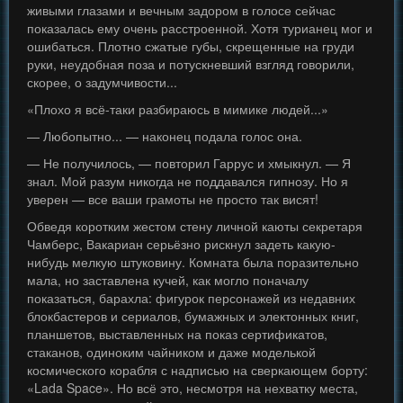
живыми глазами и вечным задором в голосе сейчас
показалась ему очень расстроенной. Хотя турианец мог и
ошибаться. Плотно сжатые губы, скрещенные на груди
руки, неудобная поза и потускневший взгляд говорили,
скорее, о задумчивости...
«Плохо я всё-таки разбираюсь в мимике людей...»
— Любопытно... — наконец подала голос она.
— Не получилось, — повторил Гаррус и хмыкнул. — Я
знал. Мой разум никогда не поддавался гипнозу. Но я
уверен — все ваши грамоты не просто так висят!
Обведя коротким жестом стену личной каюты секретаря
Чамберс, Вакариан серьёзно рискнул задеть какую-
нибудь мелкую штуковину. Комната была поразительно
мала, но заставлена кучей, как могло поначалу
показаться, барахла: фигурок персонажей из недавних
блокбастеров и сериалов, бумажных и электонных книг,
планшетов, выставленных на показ сертификатов,
стаканов, одиноким чайником и даже моделькой
космического корабля с надписью на сверкающем борту:
«Lada Space». Но всё это, несмотря на нехватку места,