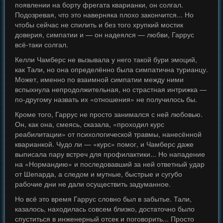
появлении на борту фрегата кварианки, он солгал.
Подозревая, что это наверняка плохо закончится... Но
чтобы сейчас не спилить и без того хрупкий мостик
доверия, симпатии и — он надеялся — любви, Гаррус
всё-таки солгал.
Келли Чамберс не вызывала у него такой бури эмоций,
как Тали, но она определённо была симпатична турианцу.
Может, именно по взаимной симпатии между ними
вспыхнула непродолжительная, но страстная интрижка —
по-другому назвать их «отношения» не получилось бы.
Кроме того, Гаррус не просто занимался с ней любовью.
Он, как она, смеясь, сказала, «проходил курс
реабилитации» от психологической травмы, нанесённой
кварианкой. Чудо ли — «курс» помог, и Чамберс даже
выписала пару встреч для профилактики... Но нападение
на «Нормандию» и последовавший за ней ответный удар
от Шепарда, а следом и мутные, быстрые и сугубо
рабочие дни не дали осуществить задуманное.
Но всё это время Гаррус словно был в забытье. Тали,
казалось, находилась совсем близко, достаточно было
спуститься в инженерный отсек и поговорить... Просто