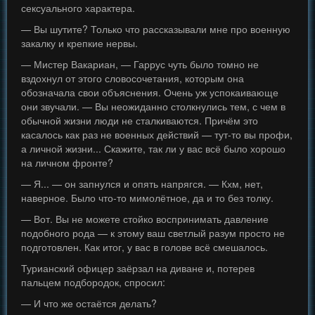
сексуального характера.
— Вы шутите? Только что рассказывали мне про военную
закалку и крепкие нервы.
— Мистер Вакариан, — Гаррус чуть было томно не
вздохнул от этого словосочетания, которым она
обозначала свои объяснения. Очень уж успокаивающе
они звучали. — Вы неожиданно столкнулись тем, с чем в
обычной жизни люди не сталкиваются. Причём это
касалось как раз не военных действий — тут-то вы профи,
а личной жизни... Скажите, так ли у вас всё было хорошо
на личном фронте?
— Я... — он запнулся и опять напрягся. — Кхм, нет,
наверное. Было что-то мимолётное, да и то без толку.
— Вот. Вы не можете стойко воспринимать давление
подобного рода — к этому ваш светлый разум просто не
подготовлен. Как итог, у вас в голове всё смешалось.
Турианский офицер заёрзал на диване и, потерев
пальцем подбородок, спросил:
— И что же остаётся делать?