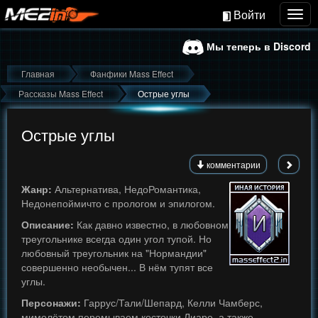
Войти
Togg
navig
Мы теперь в Discord
Главная
Фанфики Mass Effect
Рассказы Mass Effect
Острые углы
Острые углы
комментарии
Жанр:
Альтернатива, НедоРомантика,
Недонепоймичто с прологом и эпилогом.
Описание:
Как давно известно, в любовном
треугольнике всегда один угол тупой. Но
любовный треугольник на "Нормандии"
совершенно необычен... В нём тупят все
углы.
Персонажи:
Гаррус/Тали/Шепард, Келли Чамберс,
мимолётом перемываем косточки Лиаре, а также