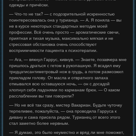
одежды и причёски.
— Что-то не так? — с подозрительной искренностью
поинтересовалась она у турианца. — А. Я поняла — вы
не в курсе некоторых стандартных методик моей
профессии. Всё очень просто — ароматические свечи,
приятная и тихая музыка, максимально мягкая и не
стрессовая обстановка очень способствуют
восприимчивости пациента к психотерапии.
— Ага, — вякнул Гаррус, кивнув. — Знаете, позавчера мне
пришлось драться с гетом в рукопашную. Я всадил ему
тридцатисантиметровый нож в грудь, а потом размозжил
прикладом голову. От масла и отвратного запаха
отмывался всю оставшуюся ночь, — он с досадой
хлопнул себя ладонями по карманам брюк. — О каком
расслаблении вы там говорили?
— Но не всё так сразу, мистер Вакариан. Будьте чуточку
терпеливее, пожалуйста, — она проводила Гарруса к
дивану и сама присела рядом. Турианец от всего этого
стал заметно более нервным.
— Я думаю, это было неуместно и вряд ли мне поможет,