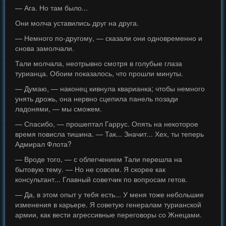
— Ага. Но там было...
Они молча уставились друг на друга.
— Немного по-другому, — сказали они одновременно и
снова замолчали.
Тали молчала, неотрывно смотря в голубые глаза
турианца. Обоим показалось, что прошли минуты.
— Думаю, — наконец кивнула кварианка; чтобы немного
унять дрожь, она нервно сцепила панель позади
ладонями, — мы сможем.
— Спасибо, — прошептал Гаррус. Опять на некоторое
время повисла тишина. — Так... Значит... Хех, ты теперь
Адмирал Флота?
— Вроде того, — с облегчением Тали перешла на
бытовую тему. — Но не совсем. Я скорее как
консультант... Главный советчик по вопросам гетов.
— Да, в этом опыт у тебя есть... У меня тоже небольшие
изменения в карьере. Я советую генералам турианской
армии, как вести агрессивные переговоры со Жнецами.