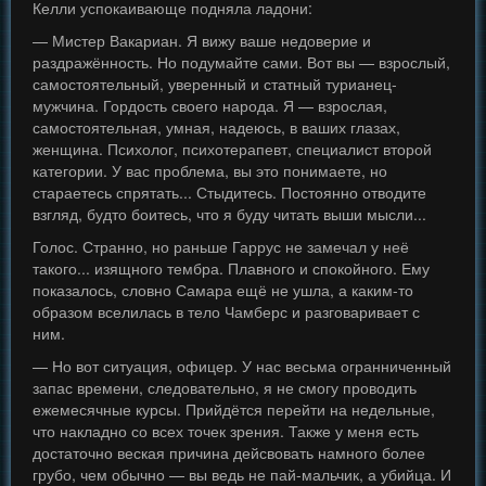
Келли успокаивающе подняла ладони:
— Мистер Вакариан. Я вижу ваше недоверие и
раздражённость. Но подумайте сами. Вот вы — взрослый,
самостоятельный, уверенный и статный турианец-
мужчина. Гордость своего народа. Я — взрослая,
самостоятельная, умная, надеюсь, в ваших глазах,
женщина. Психолог, психотерапевт, специалист второй
категории. У вас проблема, вы это понимаете, но
стараетесь спрятать... Стыдитесь. Постоянно отводите
взгляд, будто боитесь, что я буду читать выши мысли...
Голос. Странно, но раньше Гаррус не замечал у неё
такого... изящного тембра. Плавного и спокойного. Ему
показалось, словно Самара ещё не ушла, а каким-то
образом вселилась в тело Чамберс и разговаривает с
ним.
— Но вот ситуация, офицер. У нас весьма огранниченный
запас времени, следовательно, я не смогу проводить
ежемесячные курсы. Прийдётся перейти на недельные,
что накладно со всех точек зрения. Также у меня есть
достаточно веская причина дейсвовать намного более
грубо, чем обычно — вы ведь не пай-мальчик, а убийца. И