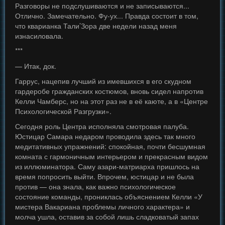
Разговоры не подслушиваются и не записываются...
Отлично. Замечательно. Фу-ух... Правда состоит в том,
что кварианка Тали’Зора две недели назад меня
изнасиловала.
***
— Итак, док.
Гаррус, нацепив лучший из имевшихся в его скудном
гардеробе гражданских костюмов, вновь сидел напротив
Келли Чамберс, но на этот раз не в её каюте, а в «Центре
Психологической Разгрузки».
Сегодня роль Центра исполняла смотровая палуба.
Юстицар Самара недаром проводила здесь так много
медитативных упражнений: спокойная, почти бесшумная
комната с гармоничным интерьером и прекрасным видом
из иллюминатора. Саму азари-матриарха пришлось на
время попросить выйти. Впрочем, юстицар и не была
против — она знала, как важно психологическое
состояние команды, прониклась объяснением Келли «У
мистера Вакариана проблемы личного характера» и
молча ушла, оставив за собой лишь сладковатый запах