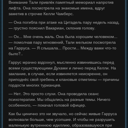
Внимание Тали привлёк памятный мемориал напротив
лифта. Она посмотрела на знакомые имена, вдруг
заметив в строчке Келли Чамберс.
— Она погибла при атаке на Цитадель пару недель назад,
— грустно пояснил Вакариан, склонив голову.
— Ох... Мне очень жаль. Она была хорошим человеком...
— помолчав пару мгновений, Тали мельком посмотрела
на Гарруса. — Я слышала... Прости... Между вами что-то
было?..
Гаррус мрачно вздохнул, мысленно извинившись перед
всеми существующими Духами и лично перед Келли. На
заклание, в случае, если извиняется неискренне, он
приподнёс свой гребень и клановые отметины — причины
гордости многих турианцев.
— Нет. Это просто слухи. Она проводила сеанс
психотерапии. Мы общались на разные темы. Ничего
особенного, — покачал головой офицер.
Как бы цинично это ни звучало, но сейчас живые Гарруса
волновали больше, чем усопшие. И чтобы не разрушить
маленькую вутреннюю идиллию, образовавшуюся при