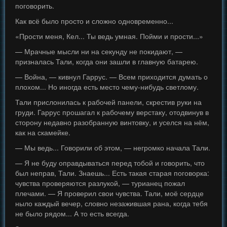
поговорить.
Как всё было просто и сложно одновременно...
«Прости меня, Кел... Ты ведь умная. Пойми и прости...»
— Мрачные мысли ни на секунду не покидают, —
призналась Тали, когда они зашли в главную батарею.
— Война, — кивнул Гаррус. — Всем приходится думать о
плохом... Но иногда есть место чему-нибудь светлому.
Тали прислонилась к рабочей панели, скрестив руки на
груди. Гаррус прошагал к рабочему верстаку, отодвинув в
сторону недавно разобранную винтовку, и уселся на нём,
как на скамейке.
— Мы ведь... Говорили об этом, — негромко начала Тали.
— Я не буду оправдываться перед тобой и говорить, что
был неправ, Тали. Знаешь... Есть такая старая поговорка:
чувства проверяются разлукой, — турианец пожал
плечами. — Я проверил свои чувства. Тали, моё сердце
ныло каждый вечер, словно незажившая рана, когда тебя
не было рядом... А то есть всегда.