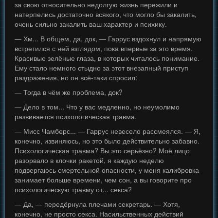
за свою относительно недолгую жизнь пережили и
натерпелись достаточно всякого, что могло бы закалить,
очень сильно закалить ваш характер и психику.
— Хм... В общем, да, док, — Гаррус вздохнул и напрямую
встретился с ней взглядом, пока впервые за это время.
Красивые зелёные глаза, в которых читалось понимание.
Ему стало немного стыдно за этот внезапный приступ
раздражения, но он всё-таки спросил:
— Тогда в чём же проблема, док?
— Дело в том... Что у вас медленно, но неумолимо
развивается психологическая травма.
— Мисс Чамберс... — Гаррус невесело рассмеялся. — Я,
конечно, извиняюсь, но это было действительно забавно.
Психологическая травма? Вы это серьёзно? Моё лицо
разорвало в клочки ракетой, я каждую неделю
подвергаюсь смертельной опасности, у меня калибровка
занимает больше времени, чем сон, а вы говорите про
психологическую травму от... секса?
— Да, — передёрнула плечами секретарь. — Хотя,
конечно, не просто секса. Насильственных действий