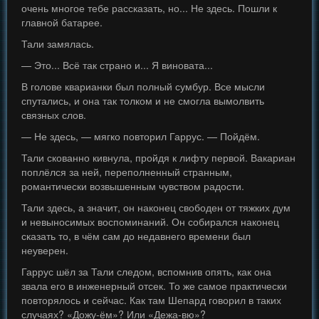
очень многое тебе рассказать, но... Не здесь. Пошли к
главной батарее.
Тали замялась.
— Это... Всё так страно и... Я виновата...
В голове кварианки был полный сумбур. Все мысли
спутались, и она так толком и не смогла вымолвить
связных слов.
— Не здесь, — мягко повторил Гаррус. — Пойдём.
Тали скованно кивнула, пройдя к лифту первой. Вакариан
поплёлся за ней, переполненный странным,
романтически возвышенным чувством радости.
Тали здесь, а значит, он наконец свободен от тяжких дум
и невыносимых воспоминаний. Он собирался наконец
сказать то, в чём сам до недавнего времени был
неуверен.
Гаррус шёл за Тали следом, вспомнив опять, как она
звала его в инженерный отсек. То же самое практически
повторялось и сейчас. Как там Шепард говорил в таких
случаях? «Дожу-ём»? Или «Дежа-вю»?