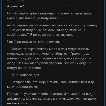
А дальше?
Он некоторое время подождал, а затем, открыв глаза,
сказал, что ничего не получилось...
— Проклятье, — обреченно выругался наконец турианец.
— Неужели подобный банальный бред смог меня
зомбировать? Я не верю в это, вы шутите.
Чамберс только пожала плечами.
— Может, те сертификаты мало о чём могут сказать
скептикам, пока они лично не убедятся. Грамотному
гипнозу поддаётся в среднем восемьдесят процентов
людей. Из них шестьдесят уверены, что их никогда не
смогут ввести в транс.
— Я не человек, док.
— Поздравляю, офицер, с такими познаниями вам и до
капитана недалеко.
Гаррус почувствовал себя неуютно. Эта милая на вид
девушка только что копалась в его мыслях, хотя он даже
не заметил этого!