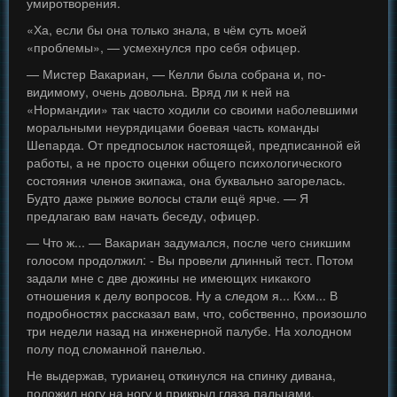
умиротворения.
«Ха, если бы она только знала, в чём суть моей
«проблемы», — усмехнулся про себя офицер.
— Мистер Вакариан, — Келли была собрана и, по-
видимому, очень довольна. Вряд ли к ней на
«Нормандии» так часто ходили со своими наболевшими
моральными неурядицами боевая часть команды
Шепарда. От предпосылок настоящей, предписанной ей
работы, а не просто оценки общего психологического
состояния членов экипажа, она буквально загорелась.
Будто даже рыжие волосы стали ещё ярче. — Я
предлагаю вам начать беседу, офицер.
— Что ж... — Вакариан задумался, после чего сникшим
голосом продолжил: - Вы провели длинный тест. Потом
задали мне с две дюжины не имеющих никакого
отношения к делу вопросов. Ну а следом я... Кхм... В
подробностях рассказал вам, что, собственно, произошло
три недели назад на инженерной палубе. На холодном
полу под сломанной панелью.
Не выдержав, турианец откинулся на спинку дивана,
положил ногу на ногу и прикрыл глаза пальцами.