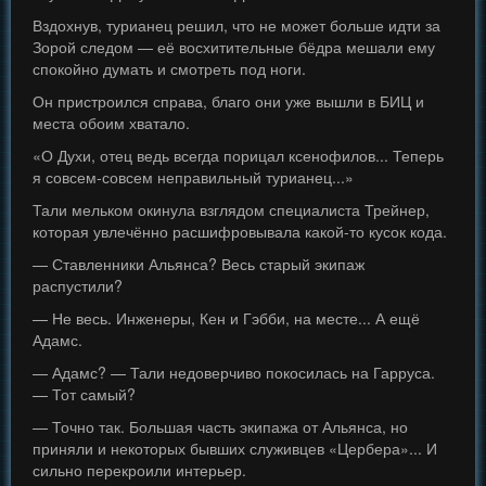
Вздохнув, турианец решил, что не может больше идти за
Зорой следом — её восхитительные бёдра мешали ему
спокойно думать и смотреть под ноги.
Он пристроился справа, благо они уже вышли в БИЦ и
места обоим хватало.
«О Духи, отец ведь всегда порицал ксенофилов... Теперь
я совсем-совсем неправильный турианец...»
Тали мельком окинула взглядом специалиста Трейнер,
которая увлечённо расшифровывала какой-то кусок кода.
— Ставленники Альянса? Весь старый экипаж
распустили?
— Не весь. Инженеры, Кен и Гэбби, на месте... А ещё
Адамс.
— Адамс? — Тали недоверчиво покосилась на Гарруса.
— Тот самый?
— Точно так. Большая часть экипажа от Альянса, но
приняли и некоторых бывших служивцев «Цербера»... И
сильно перекроили интерьер.