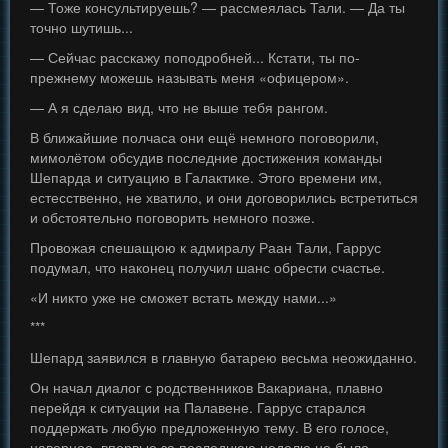
— Тоже консультируешь? — рассмеялась Тали. — Да ты
точно шутишь...
— Сейчас расскажу поподробней... Кстати, ты по-
прежнему можешь называть меня «офицером».
— А я сделаю вид, что не выше тебя рангом.
В ближайшие полчаса они ещё немного поговорили,
мимолётом обсудив последние достижения команды
Шепарда и ситуацию в Галактике. Этого времени им,
естесственно, не хватило, и они договорились встретиться
и обстоятельно поговорить немного позже.
Провожая спешащюю к адмиралу Раан Тали, Гаррус
подумал, что наконец получил шанс обрести счастье.
«И никто уже не сможет встать между нами...»
***
Шепард заявился в главную батарею весьма неожиданно.
Он начал диалог с родственников Вакариана, плавно
перейдя к ситуации на Палавене. Гаррус старался
поддержать любую предложенную тему. В его голосе,
наверное, впервые за последнюю неделю не было