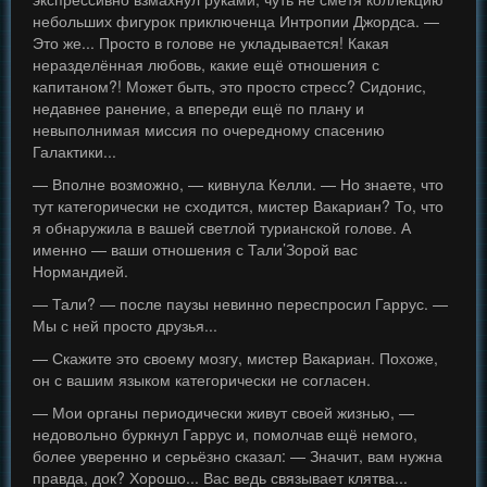
небольших фигурок приключенца Интропии Джордса. —
Это же... Просто в голове не укладывается! Какая
неразделённая любовь, какие ещё отношения с
капитаном?! Может быть, это просто стресс? Сидонис,
недавнее ранение, а впереди ещё по плану и
невыполнимая миссия по очередному спасению
Галактики...
— Вполне возможно, — кивнула Келли. — Но знаете, что
тут категорически не сходится, мистер Вакариан? То, что
я обнаружила в вашей светлой турианской голове. А
именно — ваши отношения с Тали’Зорой вас
Нормандией.
— Тали? — после паузы невинно переспросил Гаррус. —
Мы с ней просто друзья...
— Скажите это своему мозгу, мистер Вакариан. Похоже,
он с вашим языком категорически не согласен.
— Мои органы периодически живут своей жизнью, —
недовольно буркнул Гаррус и, помолчав ещё немого,
более уверенно и серьёзно сказал: — Значит, вам нужна
правда, док? Хорошо... Вас ведь связывает клятва...