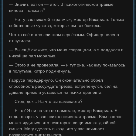
— Значит, вот он — итог. В психологической травме
виноват только я?
— Нет у вас никакой «травмы», мистер Вакариан. Только
собственные чувства, которых вы так боитесь.
Что-то всё стало слишком серьёзным. Офицер нелепо
отшутился:
— Вы ещё скажите, что меня совращали, а я поддался и
нижайше пал моралью.
— Этого я не проверяла, — и тут она, как ему показалось
в полутьме, хитро подмигнула.
Гарруса передёрнуло. Он окончательно обрёл
способность рассуждать трезво, встрепенулся, сел на
диване прямо и уставился на психотерапевта.
— Стоп, док... На что вы намекаете?
— Я-то? Я ни на что не намекаю, мистер Вакариан. Я
ведь говорю: у вас психологическая травма. Вам вполне
может чудиться, что некоторые вещи имеют двойной
смысл. Могу сделать вывод, что у вас начинает
развиваться мнительность.