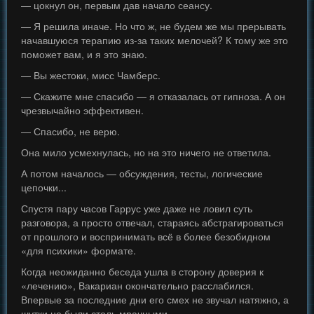
— цокнул он, первым дав начало сеансу.
— Я решила иначе. Но что ж, не будем же мы прерывать
начавшуюся терапию из-за таких мелочей? К тому же это
поможет вам, и я это знаю.
— Вы жестоки, мисс Чамберс.
— Скажите мне спасибо — я отказалась от гипноза. А он
чрезвычайно эффективен.
— Спасибо, не верю.
Она мило усмехнулась, но на это ничего не ответила.
А потом началось — обсуждения, тесты, логические
цепочки...
Спустя пару часов Гаррус уже даже не ловил суть
разговора, а просто отвечал, стараясь абстрагироваться
от прошлого и воспринимать всё в более безобидном
«для психики» формате.
Когда неожиданно беседа ушла в сторону доверия к
«лечению», Вакариан окончательно расслабился.
Впервые за последние дни его смех не звучал натяжно, а
шутки не были столь мрачными.