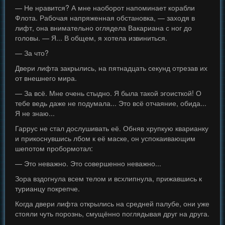
— Не нравится? А мне наоборот напоминает корабли
Флота. Рабочая напряженная обстановка, — заходя в
лифт, она внимательно оглядела Вакариана с ног до
головы. — Я... В общем, я хотела извиниться.
— За что?
Двери лифта закрылись, на пятнадцать секунд отрезав их
от внешнего мира.
— За всё. Мне очень стыдно. Я была такой эгоисткой! О
тебе ведь даже не подумала... Это всё отчаяние, обида...
Я не знаю...
Гаррус не стал дослушивать её. Обняв хрупкую кварианку
и прикоснувшись лбом к её маске, он успокаивающим
шепотом пробормотал:
— Это неважно. Это совершенно неважно...
Зора вздогнула всем телом и всхлипнула, прижавшись к
турианцу покрепче.
Когда двери лифта открылись на средней палубе, они уже
стояли чуть порознь, смущённо поглядывая друг на друга.