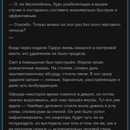
— О, не беспокойтесь. Курс реабилитации в вашем
случае я постараюсь составить максимально быстрым и
эффективным.
— Спасибо. Только можно на этот раз без этого чёртового
гипноза?
***
Когда через неделю Гаррус вновь оказался в смотровой
каюте, его удивлению не было предела.
Свет в помещении был приглушён. Играла тихая,
романтичная музыка. На столике, словно дань
заштампованному абсурду, стояли свечи. В нос сразу
ударили запахи — нежные, бархатные, расслабляющие и
даже чуть возбуждающие.
Офицер некоторое время помялся в дверях, но потом,
смачно выругавшись, всё-таки прошёл внутрь. Тут его уже
ждали — Чамберс деловито стояла возле дивана в углу
слева, сложив руки за спиной. Он уже было успел
нафантазировать, что секретарь будет чуть ли не
полураздета, но выглядела она точь-в-точь так же, как и
на прошлом сеансе — исключительно деловой стиль