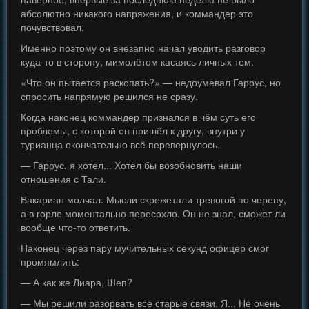
абсолютно никакого напряжения, и коммандер это
почувствовал.
Именно поэтому он внезапно начал уводить разговор
куда-то в сторону, мимолётом касаясь личных тем.
«Что он пытается раскопать?» — недоумевал Гаррус, но
спросить напрямую решился не сразу.
Когда наконец коммандер признался в чём суть его
проблемы, с которой он пришёл к другу, внутри у
турианца окончательно всё перевернулось.
— Гаррус, я хотел... Хотел бы возобновить наши
отношения с Тали.
Вакариан молчал. Мысли скрежетали тревогой по черепу,
а в горле моментально пересохло. Он не знал, сможет ли
вообще что-то ответить.
Наконец через пару мучительных секунд офицер смог
промямлить:
— А как же Лиара, Шеп?
— Мы решили разорвать все старые связи. Я... Не очень