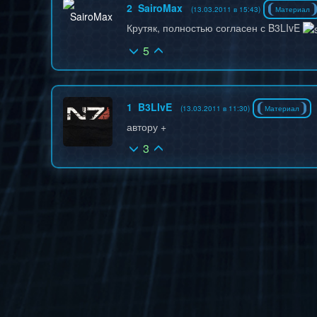
2
SairoMax
(13.03.2011 в 15:43)
Материал
Крутяк, полностью согласен с B3LIvE
5
1
B3LIvE
(13.03.2011 в 11:30)
Материал
автору +
3