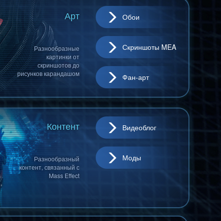
Арт
Обои
Скриншоты MEA
Разнообразные
картинки от
скриншотов до
рисунков карандашом
Фан-арт
Контент
Видеоблог
Моды
Разнообразный
контент, связанный с
Mass Effect