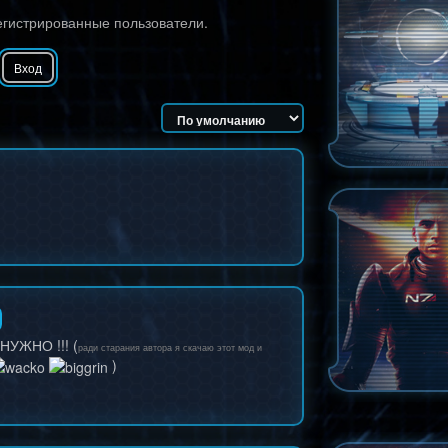
егистрированные пользователи.
Вход
НУЖНО !!! (
ради старания автора я скачаю этот мод и
)