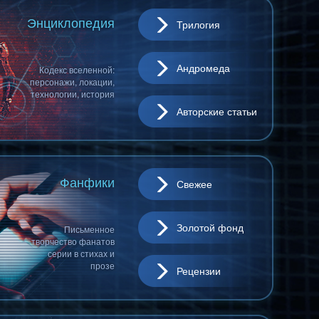
Энциклопедия
Трилогия
Андромеда
Кодекс вселенной:
персонажи, локации,
технологии, история
Авторские статьи
Фанфики
Свежее
Золотой фонд
Письменное
творчество фанатов
серии в стихах и
прозе
Рецензии