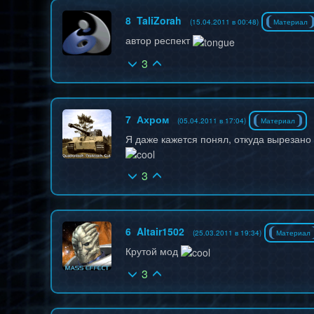
8
TaliZorah
(15.04.2011 в 00:48)
Материал
автор респект
3
7
Ахром
(05.04.2011 в 17:04)
Материал
Я даже кажется понял, откуда вырезано 
3
6
Altair1502
(25.03.2011 в 19:34)
Материал
Крутой мод
3