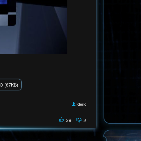
О (87KB)
Kleric
39
2