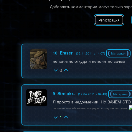
Добавлять комментарии могут только зар
Регистрация
10
Eraser
(05.11.2011 в 14:07)
Материал
непонятно откуда и непонятно зачем
0
9
Strelokъ
(19.04.2011 в 04:43)
Материал
Я просто в недоумении, НУ ЗАЧЕМ ЭТО 
поставлю его себе незнаю почуму но я хочу так поступить
1