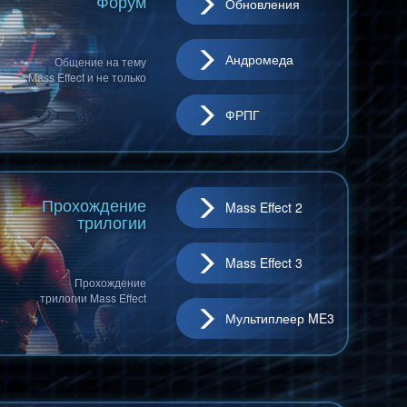
Форум
Обновления
Андромеда
Общение на тему
Mass Effect и не только
ФРПГ
Прохождение
Mass Effect 2
трилогии
Mass Effect 3
Прохождение
трилогии Mass Effect
Мультиплеер ME3