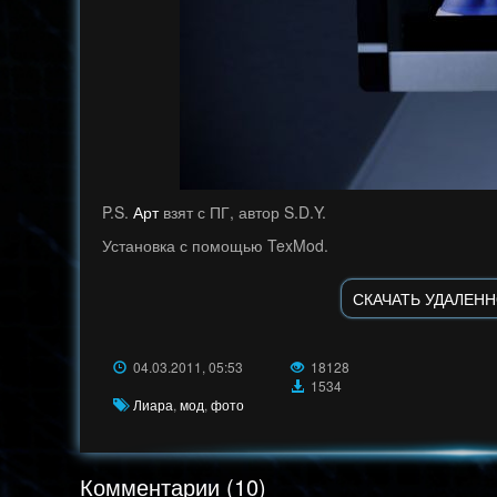
P.S.
Арт
взят с ПГ, автор S.D.Y.
Установка с помощью TexMod.
СКАЧАТЬ УДАЛЕНН
04.03.2011, 05:53
18128
1534
Лиара
,
мод
,
фото
Комментарии (10)