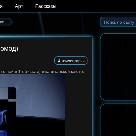
я
Арт
Рассказы
ии
ромод)
комментарии
 с ней в 1-ой части) в капитанской каюте.