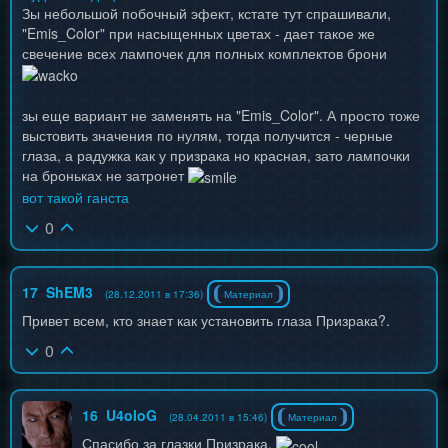
Зы небольшой побочный эфект, кстате тут спрашивали,
"Emis_Color" при насыщенных цветах - дает такое же
свечение всех лампочек для полных комплектов брони
зы еще вариант не заменять на "Emis_Color". А просто тоже
выстовить значения по нулям, тогда получится - черные
глаза, а радужка как у призрака но красная, зато лампочки
на броньках не затронет
вот такой ганста
0
17
ShEM3
(28.12.2011 в 17:36)
Материал
Привет всем, кто знает как установить глаза Призрака?.
0
16
U4oloG
(28.04.2011 в 15:46)
Материал
Спасибо за глазки Призрака.