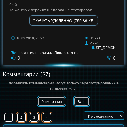
P.P.S:
На женских версиях Шепарда не тестировал.
СКАЧАТЬ УДАЛЕННО (759.89 КБ)
16.09.2010, 23:24
34560
2557
SIT_DEMON
Шрамы
,
мод
,
текстуры
,
Призрак
,
глаза
9
3
Комментарии (27)
Добавлять комментарии могут только зарегистрированные
пользователи.
Регистрация
Вход
1
2
3
»