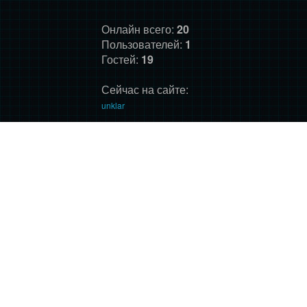
Онлайн всего:
20
Пользователей:
1
Гостей:
19
Сейчас на сайте:
unklar
ГЛАВНАЯ
ФОРУМ
О НАС
ДОНАТ
ПРАВИЛА
©
Фансайт Mass Effect
2010-2026. Дизайн: Darth LegiON,
Соловей, RedLineR91, Magdalene.
Mass Effect © BioWare and Electronic Arts, all other trademarks
belong to their respective owners.