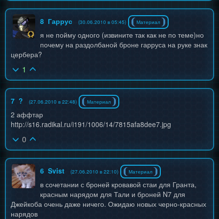
8
Гаррус
(30.06.2010 в 05:45)
Материал
я не пойму одного (извините так как не по теме)но
почему на раздолбаной броне гарруса на руке знак
цербера?
1
7
?
(27.06.2010 в 22:48)
Материал
2 аффтар
http://s16.radikal.ru/i191/1006/14/7815afa8dee7.jpg
0
6
Svist
(27.06.2010 в 22:10)
Материал
в сочетании с броней кровавой стаи для Гранта,
красным нарядом для Тали и броней N7 для
Джейкоба очень даже ничего. Ожидаю новых черно-красных
нарядов