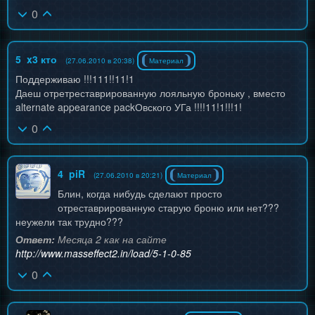
0
5
x3 кто
(27.06.2010 в 20:38)
Материал
Поддерживаю !!!111!!11!1
Даеш отретреставрированную лояльную броньку , вместо
alternate appearance packОвского УГа !!!!11!1!!!1!
0
4
piR
(27.06.2010 в 20:21)
Материал
Блин, когда нибудь сделают просто
отреставрированную старую броню или нет???
неужели так трудно???
Ответ:
Месяца 2 как на сайте
http://www.masseffect2.in/load/5-1-0-85
0