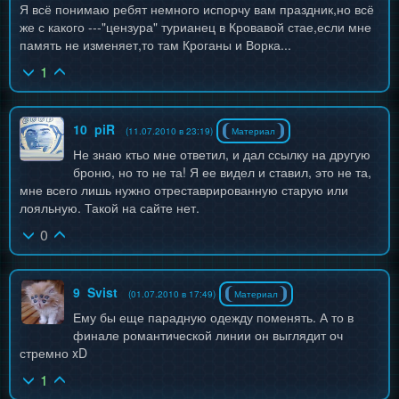
Я всё понимаю ребят немного испорчу вам праздник,но всё
же с какого ---"цензура" турианец в Кровавой стае,если мне
память не изменяет,то там Кроганы и Ворка...
1
10
piR
(11.07.2010 в 23:19)
Материал
Не знаю ктьо мне ответил, и дал ссылку на другую
броню, но то не та! Я ее видел и ставил, это не та,
мне всего лишь нужно отреставрированную старую или
лояльную. Такой на сайте нет.
0
9
Svist
(01.07.2010 в 17:49)
Материал
Ему бы еще парадную одежду поменять. А то в
финале романтической линии он выглядит оч
стремно xD
1