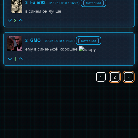
3
Faler92
(27.06.2010 в 16:24)
Материал
в синем он лучше
3
2
GMO
(27.06.2010 в 14:38)
Материал
ему в синенькой хорошее
1
1
2
»