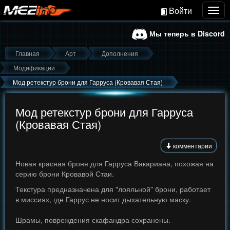
Войти
Togg
navig
Мы теперь в Discord
Главная
Арт
Дополнения
Модификации
Мод ретекстур брони для Гарруса (Кровавая Стая)
Мод ретекстур брони для Гарруса
(Кровавая Стая)
комментарии
Новая красная броня для Гарруса Вакариана, похожая на
серию брони Кровавой Стаи.
Текстура предназначена для "лояльной" брони, работает
в миссиях, где Гаррус не носит дыхательную маску.
Шрамы, повреждения скафандра сохранены.