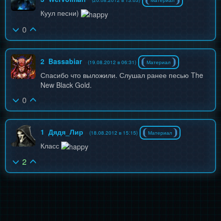
(20.08.2012 в 13:03)
Материал
Куул песни)
0
2
Bassabiar
(19.08.2012 в 06:31)
Материал
Спасибо что выложили. Слушал ранее песью The
New Black Gold.
0
1
Дядя_Лир
(18.08.2012 в 15:15)
Материал
Класс
2