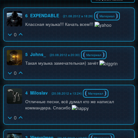
6
EXPENDABLE
(21.08.2012 в 18:26)
Материал
Классная музыка!!! Качать всем!!!
0
5
Johns_
(20.08.2012 в 20:30)
Материал
Такая музыка замечательная) зачёт
0
4
Miloslav
(20.08.2012 в 13:24)
Материал
Отличные песни, всё думал кто же написал
коммандера. Спасибо
0
3
Wervolman