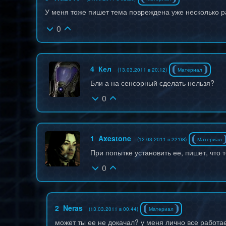
У меня тоже пишет тема повреждена уже несколько р
0
4
Кел
(13.03.2011 в 20:12)
Материал
Бли а на сенсорный сделать нельзя?
0
1
Axestone
(12.03.2011 в 22:08)
Материал
При попытке установить ее, пишет, что 
0
2
Neras
(13.03.2011 в 00:44)
Материал
может ты ее не докачал? у меня лично все работает