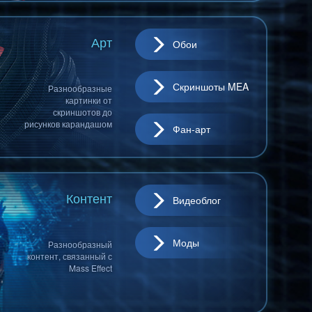
Арт
Обои
Скриншоты MEA
Разнообразные
картинки от
скриншотов до
рисунков карандашом
Фан-арт
Контент
Видеоблог
Моды
Разнообразный
контент, связанный с
Mass Effect