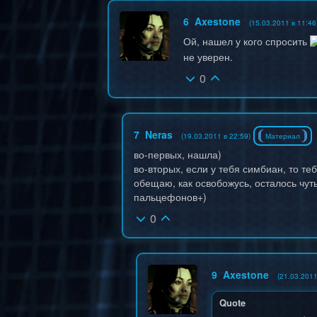
6
Axestone
(15.03.2011 в 11:46
Ой, нашел у кого спросить
не уверен.
0
7
Neras
(19.03.2011 в 22:59)
Материал
во-первых, нашла)
во-вторых, если у тебя симбиан, то т
обещаю, как освобожусь, осталось чут
пальцефонов+)
0
9
Axestone
(21.03.2011
Quote