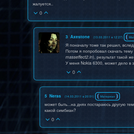
жалуется..
0
3
Axestone
(13.03.2011 в 12:27)
Ма
Я поначалу тоже так решил, вслед
Потом я попробовал скачать тему 
masseffect2.in
), результат такой же
У меня Nokia 6300, может дело в 
0
5
Neras
(14.03.2011 в 20:01)
Материал
может быть...на днях постараюсь другую тем
какой симбиан?
0