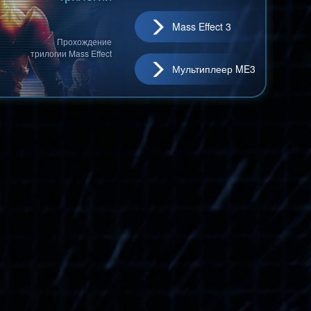
Mass Effect 3
Прохождение
трилогии Mass Effect
Мультиплеер ME3