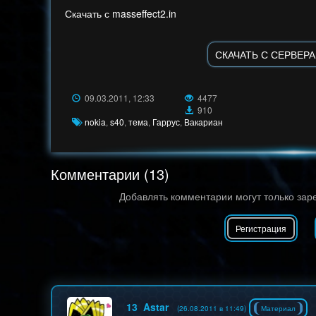
Скачать с masseffect2.in
СКАЧАТЬ С СЕРВЕРА 
09.03.2011, 12:33
4477
910
nokia
,
s40
,
тема
,
Гаррус
,
Вакариан
Комментарии (13)
Добавлять комментарии могут только зар
Регистрация
13
Astar
(26.08.2011 в 11:49)
Материал