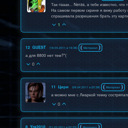
Так-тааак... Neras, а тебе известно, что
На самом первом скрине я вижу работу м
спрашивала разрешения брать эту карти
1
12
GUEST
(16.04.2011 в 19:38)
Материал
а для 8800 нет тем?*(
0
11
Цири
(09.04.2011 в 20:38)
Материал
а можно мне с Лиаркой темку состряпат
0
8
Yra2010
(21.03.2011 в 02:25)
Материал