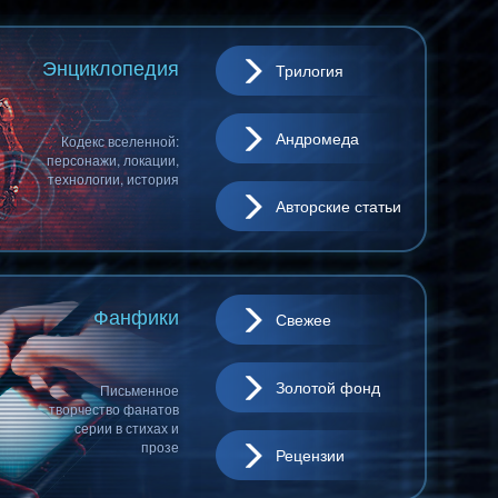
Энциклопедия
Трилогия
Андромеда
Кодекс вселенной:
персонажи, локации,
технологии, история
Авторские статьи
Фанфики
Свежее
Золотой фонд
Письменное
творчество фанатов
серии в стихах и
прозе
Рецензии