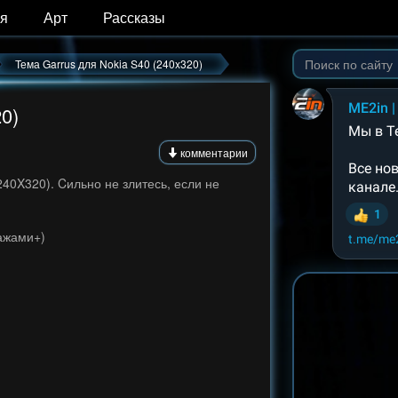
я
Арт
Рассказы
Тема Garrus для Nokia S40 (240x320)
0)
комментарии
40X320). Cильно не злитесь, если не
нажами+)