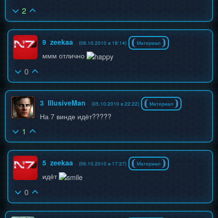
2
9
zeekaa
(08.10.2010 в 18:14)
Материал
ммм отлично
0
3
IllusiveMan
(05.10.2010 в 22:22)
Материал
На 7 винде идёт?????
1
5
zeekaa
(06.10.2010 в 17:27)
Материал
идёт
0