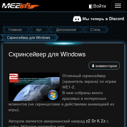
Войти
Togg
navig
Мы теперь в Discord
Главная
Арт
Дополнения
Стиль
Скринсейвер для Windows
Скринсейвер для Windows
комментарии
Отличный скринсейвер
(хранитель экрана) по играм
МЕ1-2.
В нем собраны много
красивых и интересных
моментов (не скриншотами а действиями анимацией из
игры).
Автором является американский камрад
zZ Dr K Zz
с
сайта
360voice.gamerdna.com
.