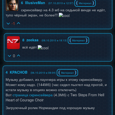
6
IllusiveMan
(07.10.2010 в 12:57)
Материал
скринсейвер на 4.3 мб на седьмой винде не идёт,
тупо чёрный экран, не более!!!
-1
8
zeekaa
(08.10.2010 в 18:13)
Материал
всё идёт
0
4
KPACHOB
(06.10.2010 в 08:04)
Материал
Музыку добавил, из лаунчера игры к этому скринсейверу.
Может кому надо. (144Мб) (час сидел пыхтел над прогой, и
кстати музыку в опциях можно отключить)
Вот
страница скринсейвера
(4.3Мб) с Two Steps From Hell
Heart of Courage Choir
Загрузочный ролик Нормандии под хорошую музыку