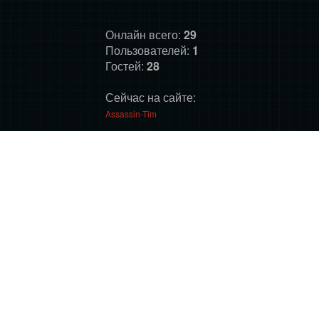
Онлайн всего:
29
Пользователей:
1
Гостей:
28
Сейчас на сайте:
Assassin-Tim
ГЛАВНАЯ
ФОРУМ
О НАС
ДОНАТ
ПРАВИЛА
©
Фансайт Mass Effect
2010-2026. Дизайн: Darth LegiON,
Соловей, RedLineR91, Magdalene.
Mass Effect © BioWare and Electronic Arts, all other trademarks
belong to their respective owners.