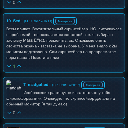
0
10
Sed
(24.11.2010 в 10:29)
Материал
Всем привет. Восхитительный скринсейвер. НО, ситолкнулся
с проблемой - не назначается заставкой. т.е. я выбираю
заставку Mass Effect, применить, ок. Открываю опять
свойства экрана - заставка не выбрана. У меня видло к 2м
моникам подключено. Сам скринсейвер на препросмотре
норм пашет. Помогите плиз
1
7
madgahed
(07.10.2010 в 20:57)
Материал
Изображение растянутое из за того что у тебя
широкоформатник. Очивидно что скринсейвер делали на
обычный монитор (я так думаю)
0