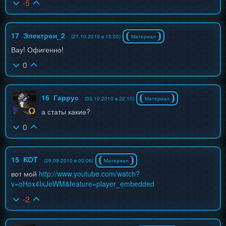
-5
17
Электрон_2
(27.10.2010 в 15:50)
Материал
Вау! Офигенно!
0
16
Гаррус
(03.10.2010 в 22:10)
Материал
а статы какие?
0
15
KOT
(29.09.2010 в 00:06)
Материал
вот мой
http://www.youtube.com/watch?
v=oHox4IxJeWM&feature=player_embedded
-2