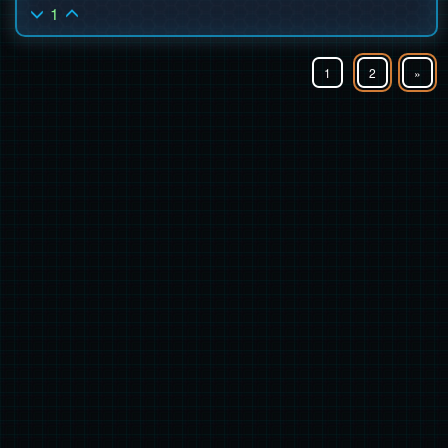
1
1
2
»