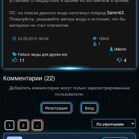
установке (стандартная) в архиве на английском в архиве.
ПС: на поиски данного мода натолкнул комрад
Saren63
.
Пожалуйста, указывайте автора мода и источник, что-бы
материал не стал плагиатом.
23.09.2010, 06:04
18945
1
cMerlin
Fallout
,
моды для других игр
11
4
Комментарии (22)
Добавлять комментарии могут только зарегистрированные
пользователи.
Регистрация
Вход
1
2
»