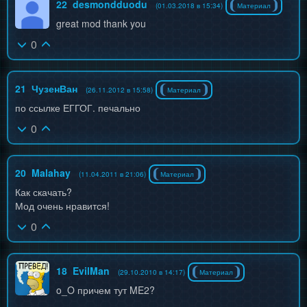
22
desmondduodu
(01.03.2018 в 15:34)
Материал
great mod thank you
0
21
ЧузенВан
(26.11.2012 в 15:58)
Материал
по ссылке ЕГГОГ. печально
0
20
Malahay
(11.04.2011 в 21:06)
Материал
Как скачать?
Мод очень нравится!
0
18
EvilMan
(29.10.2010 в 14:17)
Материал
o_O причем тут ME2?