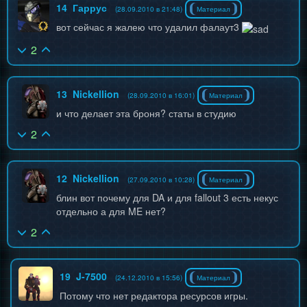
14
Гаррус
(28.09.2010 в 21:48)
Материал
вот сейчас я жалею что удалил фалаут3
2
13
Nickellion
(28.09.2010 в 16:01)
Материал
и что делает эта броня? статы в студию
2
12
Nickellion
(27.09.2010 в 10:28)
Материал
блин вот почему для DA и для fallout 3 есть некус
отдельно а для ME нет?
2
19
J-7500
(24.12.2010 в 15:56)
Материал
Потому что нет редактора ресурсов игры.