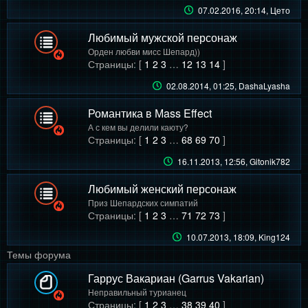
07.02.2016, 20:14
, Цето
Любимый мужской персонаж
Орден любви мисс Шепард))
Страницы: [
1
2
3
…
12
13
14
]
02.08.2014, 01:25
, DashaLyasha
Романтика в Мass Effect
А с кем вы делили каюту?
Страницы: [
1
2
3
…
68
69
70
]
16.11.2013, 12:56
, Gitonik782
Любимый женский персонаж
Приз Шепардских симпатий
Страницы: [
1
2
3
…
71
72
73
]
10.07.2013, 18:09
, King124
Темы форума
Гаррус Вакариан (Garrus Vakarian)
Неправильный турианец
Страницы: [
1
2
3
…
38
39
40
]