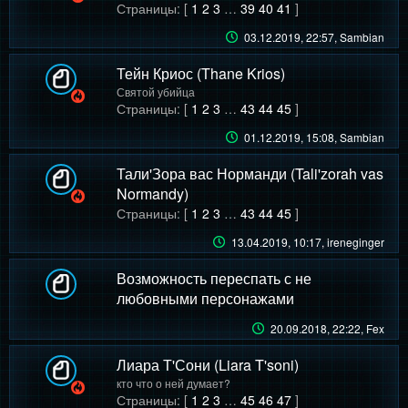
Страницы: [
1
2
3
…
39
40
41
]
03.12.2019, 22:57
, Sambian
Тейн Криос (Thane Krios)
Святой убийца
Страницы: [
1
2
3
…
43
44
45
]
01.12.2019, 15:08
, Sambian
Тали'Зора вас Норманди (Tali'zorah vas
Normandy)
Страницы: [
1
2
3
…
43
44
45
]
13.04.2019, 10:17
, ireneginger
Возможность переспать с не
любовными персонажами
20.09.2018, 22:22
, Fex
Лиара Т'Сони (Liara T'soni)
кто что о ней думает?
Страницы: [
1
2
3
…
45
46
47
]