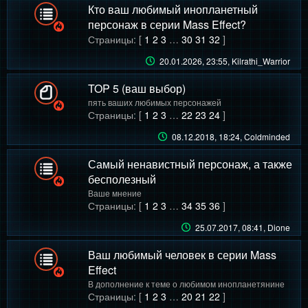
Кто ваш любимый инопланетный
персонаж в серии Mass Effect?
Страницы: [
1
2
3
…
30
31
32
]
20.01.2026, 23:55
, Kilrathi_Warrior
TOP 5 (ваш выбор)
пять ваших любимых персонажей
Страницы: [
1
2
3
…
22
23
24
]
08.12.2018, 18:24
, Coldminded
Самый ненавистный персонаж, а также
бесполезный
Ваше мнение
Страницы: [
1
2
3
…
34
35
36
]
25.07.2017, 08:41
, Dione
Ваш любимый человек в серии Mass
Effect
В дополнение к теме о любимом инопланетянине
Страницы: [
1
2
3
…
20
21
22
]