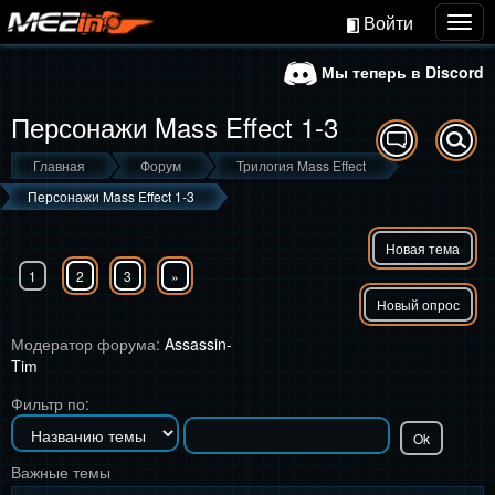
Войти
Togg
navig
Мы теперь в Discord
Персонажи Mass Effect 1-3
Главная
Форум
Трилогия Mass Effect
Персонажи Mass Effect 1-3
Новая тема
1
2
3
»
Новый опрос
Модератор форума:
Assassin-
Tim
Фильтр по:
Важные темы