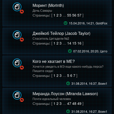
Моринт (Morinth)
Дочь Самары
Страницы: [
1
2
3
…
55
56
57
]
15.04.2016, 14:21
, GoldFox
Джейкоб Тейлор (Jacob Taylor)
Спаситель Цитадели №2
Страницы: [
1
2
3
…
14
15
16
]
07.02.2016, 20:20
, Цето
Кого не хватает в МЕ?
Хочется увидеть в МЭ еще какого-нибудь перса?
Пишите сюда!
Страницы: [
1
2
3
…
5
6
7
]
31.08.2014, 16:37
, Воин1
Миранда Лоусон (Miranda Lawson)
Почти идеальный человек
Страницы: [
1
2
3
…
47
48
49
]
31.08.2014, 16:27
, Воин1