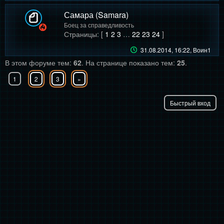
Самара (Samara)
Боец за справедливость
Страницы: [
1
2
3
…
22
23
24
]
31.08.2014, 16:22
, Воин1
В этом форуме тем:
62
. На странице показано тем:
25
.
1
2
3
»