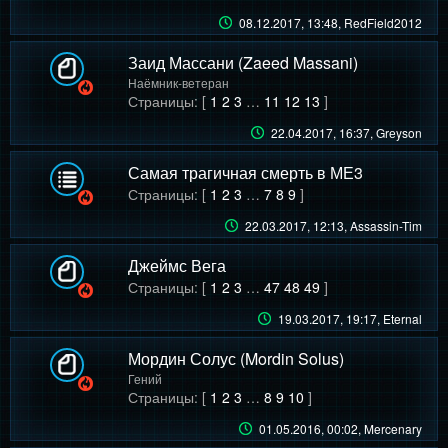
08.12.2017, 13:48
, RedField2012
Заид Массани (Zaeed Massani)
Наёмник-ветеран
Страницы: [
1
2
3
…
11
12
13
]
22.04.2017, 16:37
, Grеyson
Самая трагичная смерть в МЕ3
Страницы: [
1
2
3
…
7
8
9
]
22.03.2017, 12:13
, Assassin-Tim
Джеймс Вега
Страницы: [
1
2
3
…
47
48
49
]
19.03.2017, 19:17
, Eternal
Мордин Солус (Mordin Solus)
Гений
Страницы: [
1
2
3
…
8
9
10
]
01.05.2016, 00:02
, Mercenary