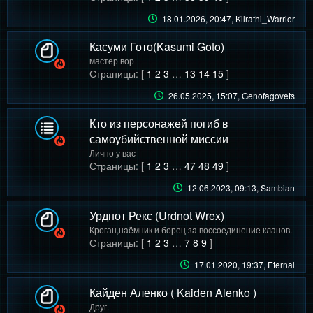
18.01.2026, 20:47
, Kilrathi_Warrior
Касуми Гото(Kasumi Goto)
мастер вор
Страницы: [
1
2
3
…
13
14
15
]
26.05.2025, 15:07
, Genofagovets
Кто из персонажей погиб в
самоубийственной миссии
Лично у вас
Страницы: [
1
2
3
…
47
48
49
]
12.06.2023, 09:13
, Sambian
Урднот Рекс (Urdnot Wrex)
Кроган,наёмник и борец за воссоединение кланов.
Страницы: [
1
2
3
…
7
8
9
]
17.01.2020, 19:37
, Eternal
Кайден Аленко ( Kaiden Alenko )
Друг.