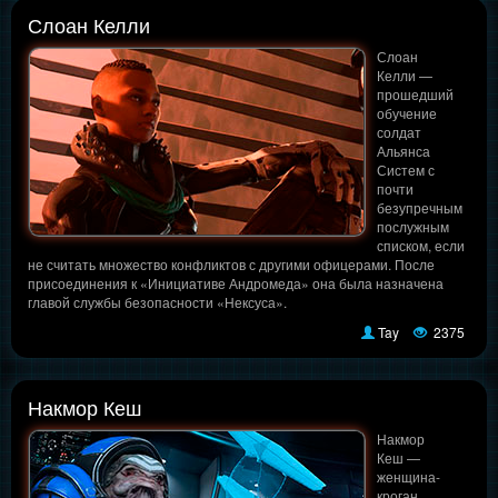
Слоан Келли
Слоан
Келли —
прошедший
обучение
солдат
Альянса
Систем с
почти
безупречным
послужным
списком, если
не считать множество конфликтов с другими офицерами. После
присоединения к «Инициативе Андромеда» она была назначена
главой службы безопасности «Нексуса».
Tay
2375
Накмор Кеш
Накмор
Кеш —
женщина-
кроган,