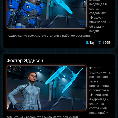
входящая в
состав
создавших
«Нексус»
инженеров. В
её задачи
входит
поддержание всех систем станции в рабочем состоянии.
Tay
1665
Фостер Эддисон
Фостер
Эддисон — та,
кто отвечает
за все
перемещения
колонистов в
«Инициативе
Андромеда»,
следит за
состоянием
поселений и
тем, чтобы у колонистов было место для жизни.