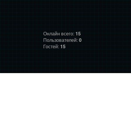
Онлайн всего:
15
Пользователей:
0
Гостей:
15
ГЛАВНАЯ
ФОРУМ
О НАС
ДОНАТ
ПРАВИЛА
©
Фансайт Mass Effect
2010-2026. Дизайн: Darth LegiON,
Соловей, RedLineR91, Magdalene.