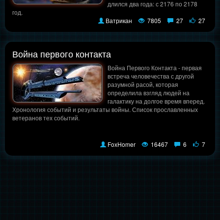
длился два года: с 2176 по 2178
год.
Ватрикан
7805
27
27
Война первого контакта
Война Первого Контакта - первая
встреча человечества с другой
разумной расой, которая
определила взгляд людей на
галактику на долгое время вперед.
Хронология событий и результаты войны. Список прославленных
ветеранов тех событий.
FoxHomer
16467
6
7