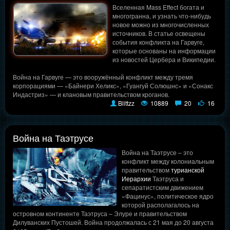
Вселенная Mass Effect богата и
многогранна, и узнать что-нибудь
новое можно из многочисленных
источников. В статье освещены
события конфликта на Гарвуге,
которые основаны на информации
из новостей Цербера и Википедии.
Война на Гарвуге — это вооружённый конфликт между тремя
корпорациями — «Байнери Хеликс», «Гуангуй Солюшнс» и «Сонакс
Индастриз» — и клановым правительством кроганов.
Blittzz
10889
20
16
Война на Таэтрусе
Война на Таэтрусе – это
конфликт между колониальным
правительством
турианской
Иерархии
Таэтруса и
сепаратистским движением
«Фацинус», политическое ядро
которой располагалось на
островном континенте Таэтруса – Элуре и правительством
Дилуванских Пустошей. Война продолжалась с 21 мая до 20 августа