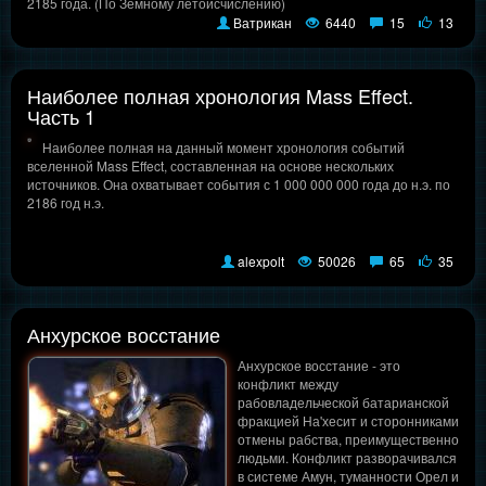
2185 года. (По Земному летоисчислению)
Ватрикан
6440
15
13
Наиболее полная хронология Mass Effect.
Часть 1
Наиболее полная на данный момент хронология событий
вселенной Mass Effect, составленная на основе нескольких
источников. Она охватывает события с 1 000 000 000 года до н.э. по
2186 год н.э.
alexpolt
50026
65
35
Анхурское восстание
Анхурское восстание - это
конфликт между
рабовладельческой батарианской
фракцией На'хесит и сторонниками
отмены рабства, преимущественно
людьми. Конфликт разворачивался
в системе Амун, туманности Орел и