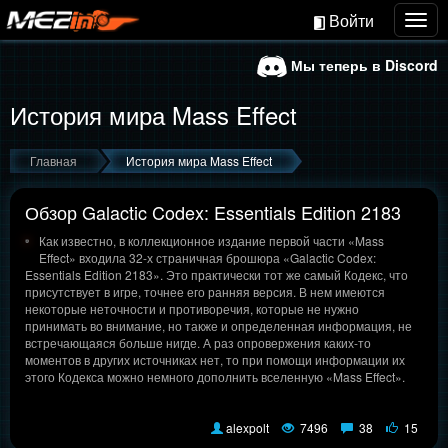
Войти
Togg
navig
Мы теперь в Discord
История мира Mass Effect
Главная
История мира Mass Effect
Обзор Galactic Codex: Essentials Edition 2183
Как известно, в коллекционное издание первой части «Mass
Effect» входила 32-х страничная брошюра «Galactic Codex:
Essentials Edition 2183». Это практически тот же самый Кодекс, что
присутствует в игре, точнее его ранняя версия. В нем имеются
некоторые неточности и противоречия, которые не нужно
принимать во внимание, но также и определенная информация, не
встречающаяся больше нигде. А раз опровержения каких-то
моментов в других источниках нет, то при помощи информации их
этого Кодекса можно немного дополнить вселенную «Mass Effect».
alexpolt
7496
38
15