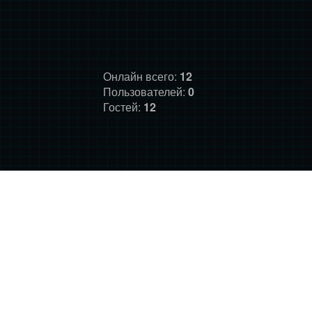
Онлайн всего:
12
Пользователей:
0
Гостей:
12
ГЛАВНАЯ
ФОРУМ
О НАС
ДОНАТ
ПРАВИЛА
©
Фансайт Mass Effect
2010-2026. Дизайн: Darth LegiON,
Соловей, RedLineR91, Magdalene.