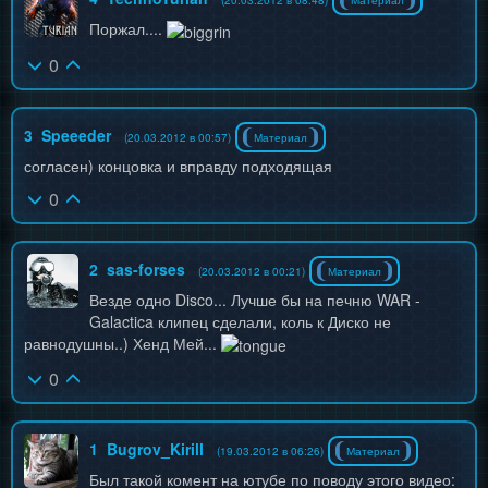
(20.03.2012 в 08:48)
Материал
Поржал....
0
3
Speeeder
(20.03.2012 в 00:57)
Материал
согласен) концовка и вправду подходящая
0
2
sas-forses
(20.03.2012 в 00:21)
Материал
Везде одно Disco... Лучше бы на печню WAR -
Galactica клипец сделали, коль к Диско не
равнодушны..) Хенд Мей...
0
1
Bugrov_Kirill
(19.03.2012 в 06:26)
Материал
Был такой комент на ютубе по поводу этого видео: