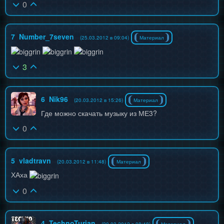
0
7
Number_7seven
(25.03.2012 в 09:04)
Материал
3
6
Nik96
(20.03.2012 в 15:26)
Материал
Где можно скачать музыку из МЕ3?
0
5
vladtravn
(20.03.2012 в 11:48)
Материал
ХАха
0
4
TechnoTurian