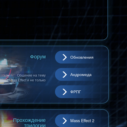
Форум
Обновления
Андромеда
Общение на тему
Mass Effect и не только
ФРПГ
Прохождение
Mass Effect 2
трилогии