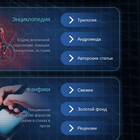
Энциклопедия
Трилогия
Андромеда
Кодекс вселенной:
персонажи, локации,
технологии, история
Авторские статьи
Фанфики
Свежее
Золотой фонд
Письменное
творчество фанатов
серии в стихах и
прозе
Рецензии