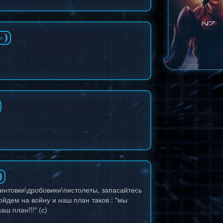
л
винтовки\дробовики\пистолеты, запасайтесь
йдем на войну и наш план таков : "мы
ш план!!!" (с)