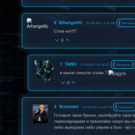
6
Arhangel92
(15.08.2011 в 15:49)
Материа
Слов нет!!!!
0
7
TANO
(15.08.2011 в 16:07)
Материал
в каком смысле слова ?
0
4
Yevromen
(14.08.2011 в 23:14)
Материал
Готовьте свою броню, калибруйте свои 
термозарядами и гранатами скоро мы по
либо выиграем либо умрем в бою - вот на