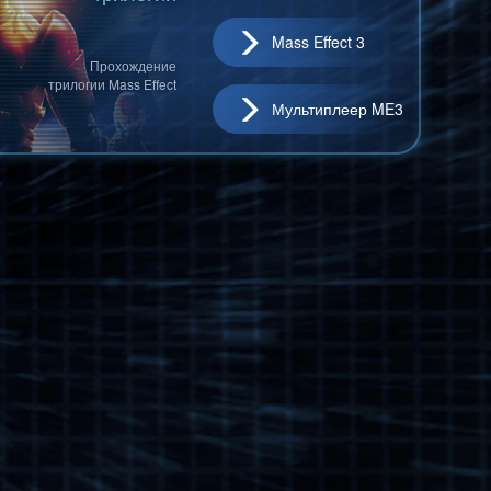
Mass Effect 3
Прохождение
трилогии Mass Effect
Мультиплеер ME3