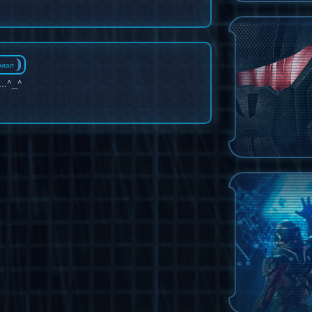
риал
..^_^