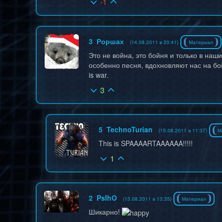
-1
3
Роршах
(14.08.2011 в 20:41)
Материал
Это не война, это бойня и только в наш
особенно песня, вдохновляют нас на бо
is war.
3
5
TechnoTurian
(15.08.2011 в 11:37)
М
This is SPAAAARTAAAAAA!!!!!
1
2
PsIhO
(13.08.2011 в 13:35)
Материал
Шикарно!