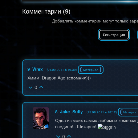
Комментарии (9)
Добавлять комментарии могут только зар
Регистрация
9
Wrex
(04.09.2011 в 19:39)
Материал
Хммм, Dragon Age вспомнил)))
0
8
Jake_Sully
(15.08.2011 в 18:12)
Материа
Одна из моих самых любимых композиц
воедино!.. Шикарно!
0