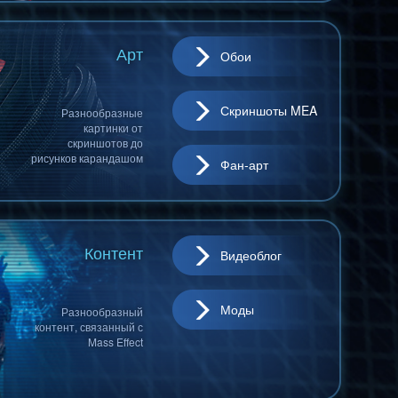
Арт
Обои
Скриншоты MEA
Разнообразные
картинки от
скриншотов до
рисунков карандашом
Фан-арт
Контент
Видеоблог
Моды
Разнообразный
контент, связанный с
Mass Effect