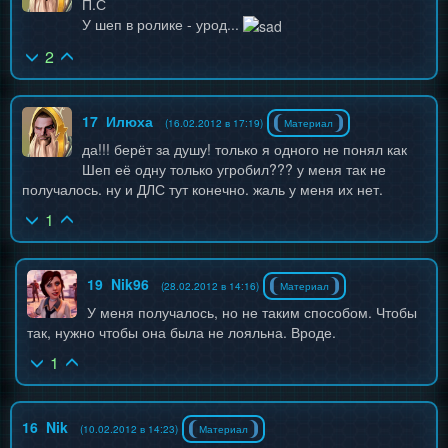
П.С
У шеп в ролике - урод...
2
17
Илюха
(16.02.2012 в 17:19)
Материал
да!!! берёт за душу! только я одного не понял как
Шеп её одну только угробил??? у меня так не
получалось. ну и ДЛС тут конечно. жаль у меня их нет.
1
19
Nik96
(28.02.2012 в 14:16)
Материал
У меня получалось, но не таким способом. Чтобы
так, нужно чтобы она была не лояльна. Вроде.
1
16
Nik
(10.02.2012 в 14:23)
Материал