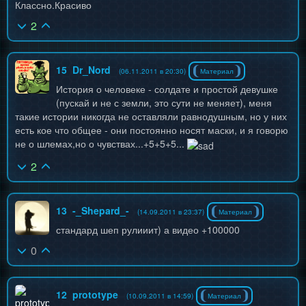
Классно.Красиво
2
15
Dr_Nord
(06.11.2011 в 20:30)
Материал
История о человеке - солдате и простой девушке
(пускай и не с земли, это сути не меняет), меня
такие истории никогда не оставляли равнодушным, но у них
есть кое что общее - они постоянно носят маски, и я говорю
не о шлемах,но о чувствах...+5+5+5...
2
13
-_Shepard_-
(14.09.2011 в 23:37)
Материал
стандард шеп рулииит) а видео +100000
0
12
prototype
(10.09.2011 в 14:59)
Материал