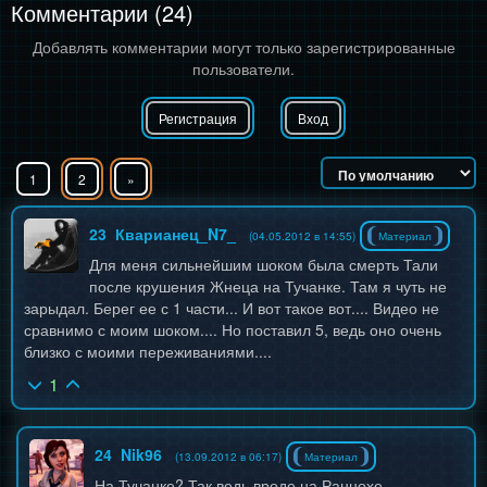
Комментарии (24)
Добавлять комментарии могут только зарегистрированные
пользователи.
Регистрация
Вход
1
2
»
23
Кварианец_N7_
(04.05.2012 в 14:55)
Материал
Для меня сильнейшим шоком была смерть Тали
после крушения Жнеца на Тучанке. Там я чуть не
зарыдал. Берег ее с 1 части... И вот такое вот.... Видео не
сравнимо с моим шоком.... Но поставил 5, ведь оно очень
близко с моими переживаниями....
1
24
Nik96
(13.09.2012 в 06:17)
Материал
На Тучанке? Так ведь вроде на Раннохе.