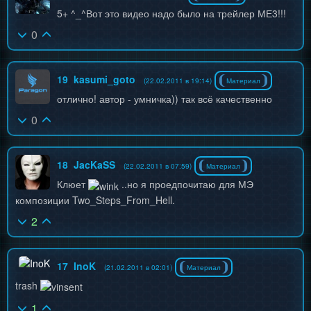
5+ ^_^Вот это видео надо было на трейлер МЕ3!!!
0
19
kasumi_goto
(22.02.2011 в 19:14)
Материал
отлично! автор - умничка)) так всё качественно
0
18
JacKaSS
(22.02.2011 в 07:59)
Материал
Клюет
..но я проедпочитаю для МЭ
композиции Two_Steps_From_Hell.
2
17
InoK
(21.02.2011 в 02:01)
Материал
trash
1