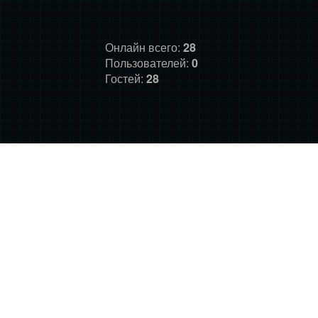
Онлайн всего:
28
Пользователей:
0
Гостей:
28
ГЛАВНАЯ
ФОРУМ
О НАС
ДОНАТ
ПРАВИЛА
©
Фансайт Mass Effect
2010-2026. Дизайн: Darth LegiON,
Соловей, RedLineR91, Magdalene.
Mass Effect © BioWare and Electronic Arts, all other trademarks
belong to their respective owners.