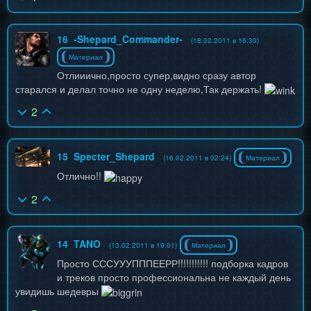
16
-Shepard_Commander-
(18.02.2011 в 16:30)
Материал
Отлииично,просто супер,видно сразу автор
старался и делал точно не одну неделю,Так держать!
2
15
Specter_Shepard
(16.02.2011 в 02:24)
Материал
Отлично!!
2
14
TANO
(13.02.2011 в 19:01)
Материал
Просто СССУУУПППЕЕРР!!!!!!!!!!! подборка кадров
и треков просто профессиональна не каждый день
увидишь шедевры