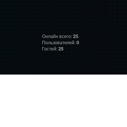
Онлайн всего:
25
Пользователей:
0
Гостей:
25
ГЛАВНАЯ
ФОРУМ
О НАС
ДОНАТ
ПРАВИЛА
©
Фансайт Mass Effect
2010-2026. Дизайн: Darth LegiON,