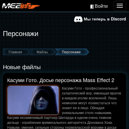
Войти
Togg
navig
Мы теперь в Discord
Персонажи
Главная
Файлы
Персонажи
Новые файлы
Касуми Гото. Досье персонажа Mass Effect 2
Касуми Гото - профессиональный
галактический вор, имеющая врагов
в каждом уголке вселенной. Лишь
немногие могут похвастаться что
знают ее в лицо. Обладая
уникальными стелс-навыками,
Касуми незаменимый партнер Шепарда в одном очень темном
дельце - ограблении криминального авторитета Донована Хока.
Навыки, умения, сильные стороны первоклассной воровки в досье