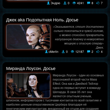
Эндрю
0
4241
8
7
Джек aka Подопытная Ноль. Досье
«
Оказывается, стоит достаточно
сильно покопаться в чужой голове,
и можно спокойно превратить
напуганную девочку в невероятно
мощную и опасную стерву»
Джек.
cMerlin
0
12187
2
4
Миранда Лоусон. Досье
Миранда Лоусон - один из основных
персонажей второй части Mass
Effect. Она как и Джейкоб Тейлор
одна из первых вступит в команду
Шепарда. В свои 35 лет она
является опытным ученым,
шпионом, информатором с тысячами контактов по всей галактике и
наиболее ценным оперативником Цербера благодаря её
генетическим имплантантам, внедренный ее отцом для создания