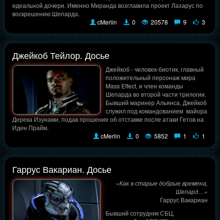
идеальной дочери. Именно Миранда возглавила проект Лазарус по
воскрешению Шепарда.
cMerlin
0
20578
9
3
Джейкоб Тейлор. Досье
Джейкоб - человек-биотик, главный
положительный персонаж мира
Mass Effect, и член команды
Шепарда во второй части трилогии.
Бывший маринер Альянса, Джейкоб
служил под командованием майора
Дерека Изунами, подав прошение об отставке после атаки Гетов на
Иден Прайм.
cMerlin
0
5852
1
1
Гаррус Вакариан. Досье
«
Как в старые добрые времена,
Шепард…
»
Гаррус Вакариан
Бывший сотрудник СБЦ,