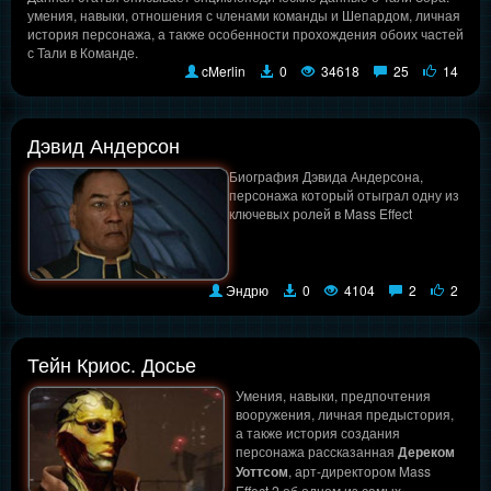
умения, навыки, отношения с членами команды и Шепардом, личная
история персонажа, а также особенности прохождения обоих частей
с Тали в Команде.
cMerlin
0
34618
25
14
Дэвид Андерсон
Биография Дэвида Андерсона,
персонажа который отыграл одну из
ключевых ролей в Mass Effect
Эндрю
0
4104
2
2
Тейн Криос. Досье
Умения, навыки, предпочтения
вооружения, личная предыстория,
а также история создания
персонажа рассказанная
Дереком
Уоттсом
, арт-директором Mass
Effect 2 об одном из самых