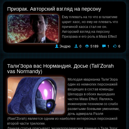
Призрак. Авторский взгляд на персону
Ему плевать на то что в галактике
царит хаос, но ему не плевать что
причиной хаоса стал не он.
Авторский взгляд на персону
Призрака и его роль в Mass Effect
Эндрю
0
5189
1
6
Тали’Зора вас Нормандия. Досье (Tali’Zorah
vas Normandy)
Молодая кварианка Тали’Зора
один из немногих персонажей
входящих в состав команды
Шепарда в обоих вышедших
частях Mass Effect. Являясь
инженером-техником со слабо
развитыми боевыми умениями,
дочь адмирала Раэля
(Rael'Zorah) является одним из наиболее интересных персонажей
второй части трилогии.
Данная статья описывает энциклопедические данные о Тали Зора: