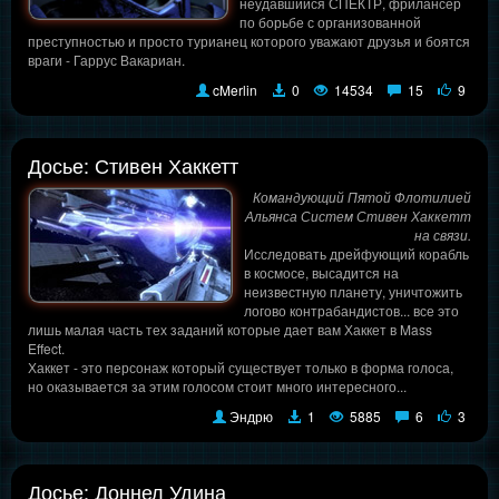
неудавшийся СПЕКТР, фрилансер
по борьбе с организованной
преступностью и просто турианец которого уважают друзья и боятся
враги - Гаррус Вакариан.
cMerlin
0
14534
15
9
Досье: Стивен Хаккетт
Командующий Пятой Флотилией
Альянса Систем Стивен Хаккетт
на связи.
Исследовать дрейфующий корабль
в космосе, высадится на
неизвестную планету, уничтожить
логово контрабандистов... все это
лишь малая часть тех заданий которые дает вам Хаккет в Mass
Effect.
Хаккет - это персонаж который существует только в форма голоса,
но оказывается за этим голосом стоит много интересного...
Эндрю
1
5885
6
3
Досье: Доннел Удина