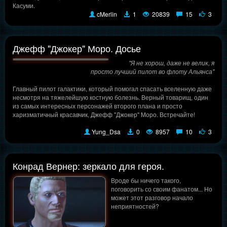
Касуми.
cMerlin
1
20839
15
3
Джефф "Джокер" Моро. Досье
"Я не хорош, даже не велик, я
просто лучший пилот во флоту Альянса"
Главный пилот галактики, который помогал спасать вселенную даже
несмотря на тяжелейшую костную болезнь. Верный товарищ, один
из самых интересных персонажей второго плана и просто
харизматичный красавчик, Джефф "Джокер" Моро. Встречайте!
Yung_Dsa
0
8957
10
3
Конрад Вернер: зеркало для героя.
Вроде бы ничего такого,
поговорить со своим фанатом... Но
может этот разговор начало
неприятностей?