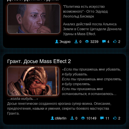
"Политика есть искусство
возможного" - Отто Эдуард
Леопольд Бисмарк
Анализ действий посла Альянса
Земли в Совете Цитадели Доннела
Удины в Mass Effect.
Эндрю
0
3239
4
2
Грант. Досье Mass Effect 2
«Если ты прикажешь мне убивать,
я буду убивать.
Если ты прикажешь мне стрелять,
я буду стрелять.
Если ты прикажешь мне
остановиться, я остановлюсь…
…когда-нибудь…»
Досье генетически созданного крогана супер-воина. Описание,
предпочтения, навыки и умения, секреты боевого мастерства
Гранта.
cMerlin
0
10149
11
2