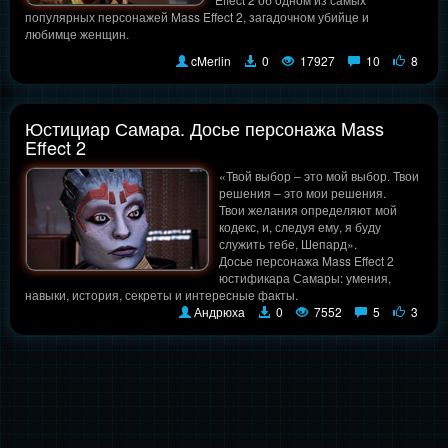
популярных персонажей Mass Effect 2, загадочном убийце и
любимце женщин.
cMerlin
0
17927
10
8
Юстициар Самара. Досье персонажа Mass
Effect 2
«Твой выбор – это мой выбор. Твои
решения – это мои решения.
Твои желания определяют мой
кодекс, и, следуя ему, я буду
служить тебе, Шепард».
Досье персонажа Mass Effect 2
юстификара Самары: умения,
навыки, история, секреты и интересные факты.
Андрюха
0
7552
5
3