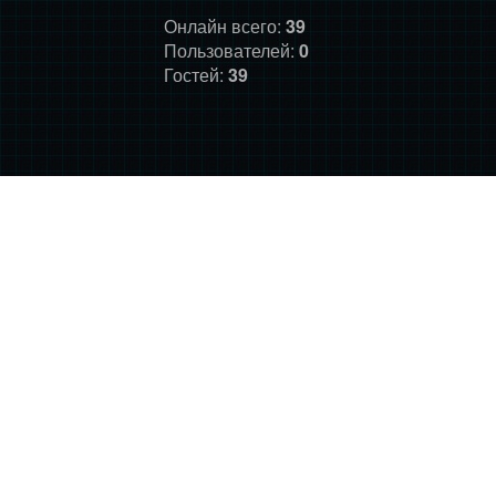
Онлайн всего:
39
Пользователей:
0
Гостей:
39
ГЛАВНАЯ
ФОРУМ
О НАС
ДОНАТ
ПРАВИЛА
©
Фансайт Mass Effect
2010-2026. Дизайн: Darth LegiON,
Соловей, RedLineR91, Magdalene.
Mass Effect © BioWare and Electronic Arts, all other trademarks
belong to their respective owners.