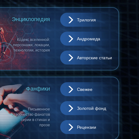
Энциклопедия
Трилогия
Андромеда
Кодекс вселенной:
персонажи, локации,
технологии, история
Авторские статьи
Фанфики
Свежее
Золотой фонд
Письменное
творчество фанатов
серии в стихах и
прозе
Рецензии