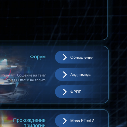
Форум
Обновления
Андромеда
Общение на тему
Mass Effect и не только
ФРПГ
Прохождение
Mass Effect 2
трилогии