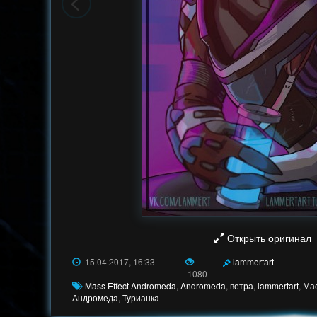
Открыть оригинал
15.04.2017, 16:33
lammertart
1080
Mass Effect Andromeda
,
Andromeda
,
ветра
,
lammertart
,
Ма
Андромеда
,
Турианка