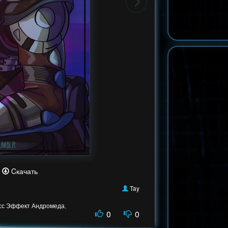
Cкачать
Tay
сс Эффект Андромеда
,
0
0