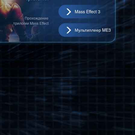
Mass Effect 3
Прохождение
трилогии Mass Effect
Мультиплеер ME3