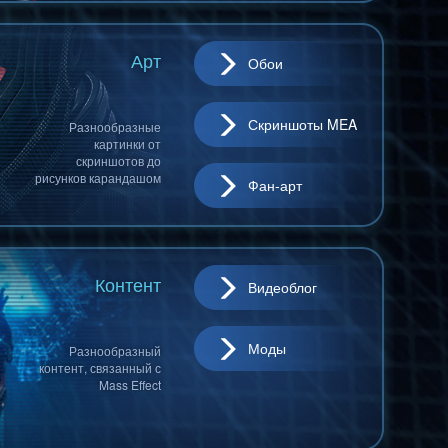
Арт
Обои
Скриншоты MEA
Разнообразные
картинки от
скриншотов до
рисунков карандашом
Фан-арт
Контент
Видеоблог
Моды
Разнообразный
контент, связанный с
Mass Effect