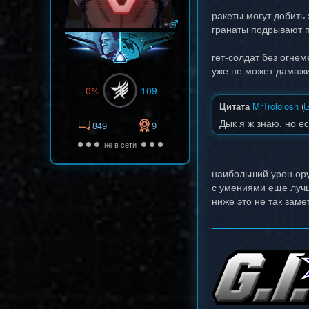
ракеты могут добить 
гранаты подрывают п
гет-солдат без огнем
уже не может дамажит
0%
109
Цитата
MrTrololosh
(
Дык я ж знаю, но е
849
9
не в сети
наибольший урон ору
с умениями еще лучш
ниже это не так зам