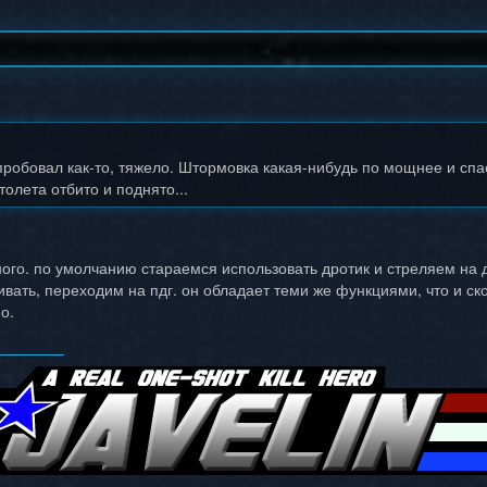
робовал как-то, тяжело. Штормовка какая-нибудь по мощнее и спас-
олета отбито и поднято...
ного. по умолчанию стараемся использовать дротик и стреляем на д
ивать, переходим на пдг. он обладает теми же функциями, что и ск
о.