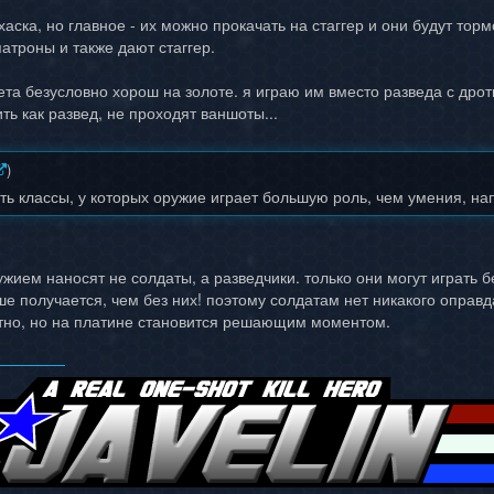
хаска, но главное - их можно прокачать на стаггер и они будут тор
атроны и также дают стаггер.
ета безусловно хорош на золоте. я играю им вместо разведа с дрот
ь как развед, не проходят ваншоты...
)
сть классы, у которых оружие играет большую роль, чем умения, н
жием наносят не солдаты, а разведчики. только они могут играть б
е получается, чем без них! поэтому солдатам нет никакого оправд
етно, но на платине становится решающим моментом.