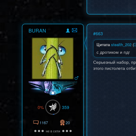
BURAN
#
663
Цитата
stealth_202
(
с дротиком и пдг
Серьезный набор, пр
этого пистолета отби
0%
359
1167
20
не в сети