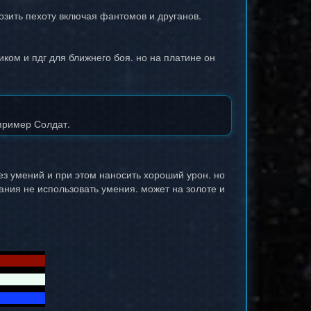
мозить пехоту включая фантомов и друганов.
иком и пдг для ближнего боя. но на платине он
апример Солдат.
ез умений и при этом наносить хороший урон. но
ания не использовать умения. может на золоте и