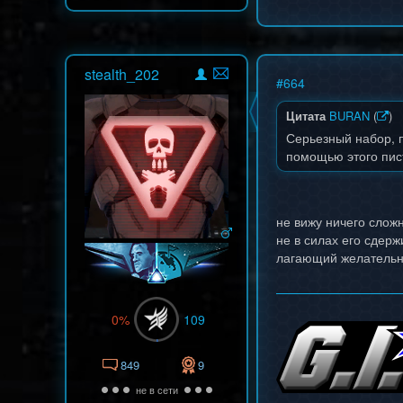
stealth_202
#
664
Цитата
BURAN
(
)
Серьезный набор, п
помощью этого пист
не вижу ничего слож
не в силах его сдерж
лагающий желательн
0%
109
849
9
не в сети