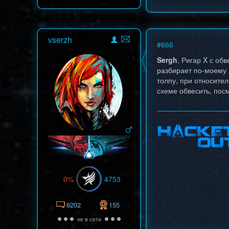
vserzh
#
666
Sergh
, Ригар X с об
разбирает по-моему 
толпу, при относите
схеме обвесить, пос
0%
4753
6202
155
не в сети