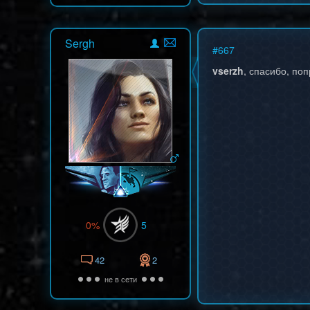
Sergh
#
667
vserzh
, спасибо, поп
0%
5
42
2
не в сети