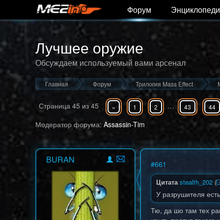
Форум
Энциклопеди
Лучшее оружие
Обсуждаем используемый вами арсенал
Главная
Форум
Трилогия Mass Effect
Страница
45
из
45
…
«
1
2
43
44
Модератор форума:
Assassin-Tim
BURAN
#
661
Цитата
stealth_202
(
У разрушителя есть
Тю, да шо там тех ра