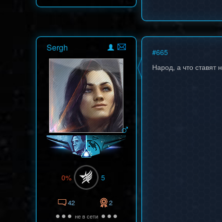
Sergh
#
665
Народ, а что ставят 
0%
5
42
2
не в сети