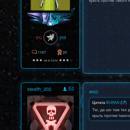
крыть против такого
0%
359
1167
20
не в сети
stealth_202
#
662
Цитата
BURAN
(
)
Тю, да шо там тех р
крыть против таког