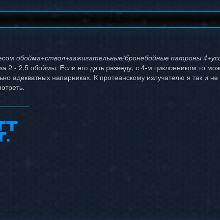
весом
обойма+ствол+зажигательные/бронебойные патроны 4+уси
за 2 - 2,5 обоймы. Если его дать разведу, с 4-м циклонником то м
льно адекватных напарниках. К протеанскому излучателю я так и не
мотреть.