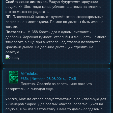
Снайперские винтовки.
Радует
бугуртомет
гарпунное
орудие Ки-Шок, когда копье убивает фантома на платине,
это не может не радовать.
ПП.
Плазменный пистолет-пулемёт гетов, скорострельный,
легкий и не имеет отдачи. По мне пп должны быть именно
такими.
Пистолеты.
М-358 Коготь, два в одном, пистолет и
дробовик. Хорошая кучность стрельбы и мощность, немного
тяжеловат, а еще при выстреле над стволом появляется
красивый дымок. На дальние дистанции стрелять не
советую.
MrTrololosh
#
654
| Четверг, 28.08.2014, 17:45
Понятно. Спасибо за советы, мне пока что
разоритель не выпадал еще.
vserzh
, Мотыга скорее полуавтоматика, я её использую для
инженеров скорее. Для боевых классов, полагающихся на
оружие, я бы взял автоматику. Сама то дамой-солдатом с