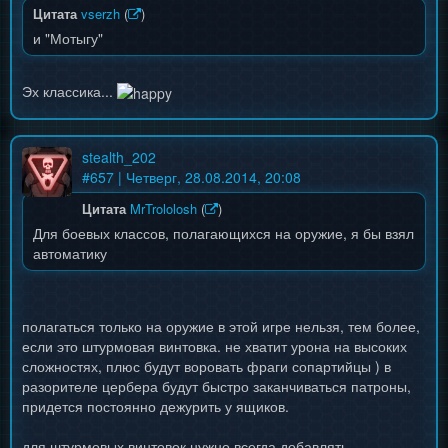
Цитата
vserzh
(
)
и "Мотыгу"
Эх классика...
stealth_202
#
657
| Четверг, 28.08.2014, 20:08
Цитата
MrTrololosh
(
)
Для боевых классов, полагающихся на оружие, я бы взял
автоматику
полагаться только на оружие в этой игре нельзя, тем более,
если это штурмовая винтовка. не хватит урона на высоких
сложностях, плюс будут воровать фраги сопартийцы ) в
разорителе цербера будут быстро заканчиваться патроны,
придется постоянно дежурить у ящиков.
для штурмовых винтовок нужно всегда добавлять