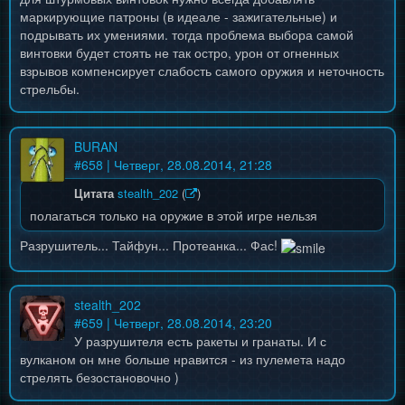
маркирующие патроны (в идеале - зажигательные) и
подрывать их умениями. тогда проблема выбора самой
винтовки будет стоять не так остро, урон от огненных
взрывов компенсирует слабость самого оружия и неточность
стрельбы.
BURAN
#
658
| Четверг, 28.08.2014, 21:28
Цитата
stealth_202
(
)
полагаться только на оружие в этой игре нельзя
Разрушитель... Тайфун... Протеанка... Фас!
stealth_202
#
659
| Четверг, 28.08.2014, 23:20
У разрушителя есть ракеты и гранаты. И с
вулканом он мне больше нравится - из пулемета надо
стрелять безостановочно )