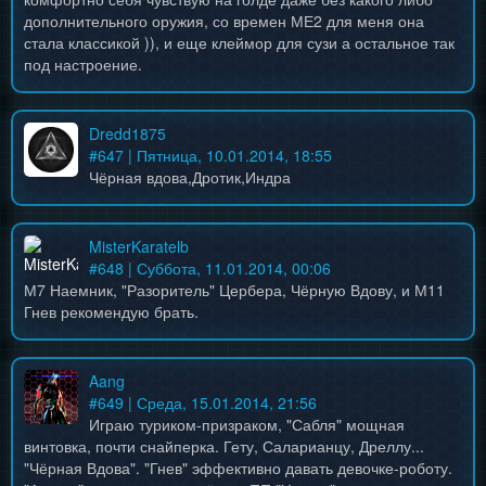
дополнительного оружия, со времен МЕ2 для меня она
стала классикой )), и еще клеймор для сузи а остальное так
под настроение.
Dredd1875
#
647
| Пятница, 10.01.2014, 18:55
Чёрная вдова,Дротик,Индра
MisterKaratelb
#
648
| Суббота, 11.01.2014, 00:06
М7 Наемник, "Разоритель" Цербера, Чёрную Вдову, и М11
Гнев рекомендую брать.
Aang
#
649
| Среда, 15.01.2014, 21:56
Играю туриком-призраком, "Сабля" мощная
винтовка, почти снайперка. Гету, Саларианцу, Дреллу...
"Чёрная Вдова". "Гнев" эффективно давать девочке-роботу.