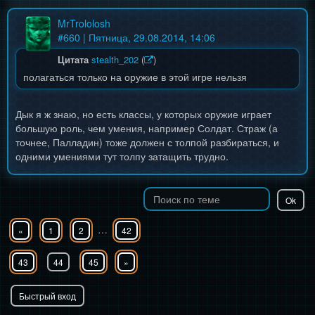
MrTrololosh
#
660
| Пятница, 29.08.2014, 14:06
Цитата
stealth_202
(
)
полагаться только на оружие в этой игре нельзя
Дык я ж знаю, но есть классы, у которых оружие играет
большую роль, чем умения, например Солдат. Страж (а
точнее, Палладин) тоже должен с толпой разбираться, и
одними умениями тут толпу затащить трудно.
…
«
1
2
42
43
44
45
»