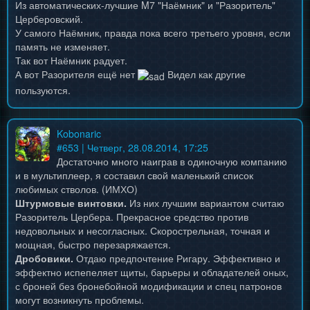
Из автоматических-лучшие M7 "Наёмник" и "Разоритель"
Церберовский.
У самого Наёмник, правда пока всего третьего уровня, если
память не изменяет.
Так вот Наёмник радует.
А вот Разорителя ещё нет
Видел как другие
пользуются.
Kobonaric
#
653
| Четверг, 28.08.2014, 17:25
Достаточно много наиграв в одиночную компанию
и в мультиплеер, я составил свой маленький список
любимых стволов. (ИМХО)
Штурмовые винтовки.
Из них лучшим вариантом считаю
Разоритель Цербера. Прекрасное средство против
недовольных и несогласных. Скорострельная, точная и
мощная, быстро перезаряжается.
Дробовики.
Отдаю предпочтение Ригару. Эффективно и
эффектно испепеляет щиты, барьеры и обладателей оных,
с броней без бронебойной модификации и спец патронов
могут возникнуть проблемы.