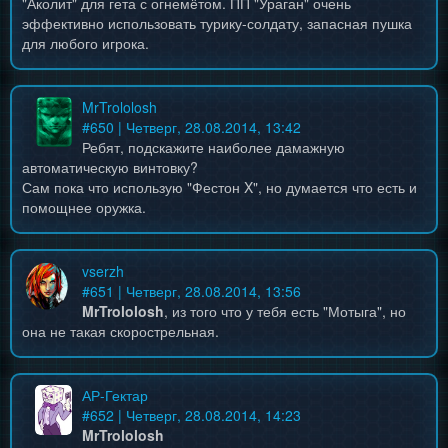
"Аколит" для гета с огнемётом. ПП "Ураган" очень
эффективно использовать турику-солдату, запасная пушка
для любого игрока.
MrTrololosh
#
650
| Четверг, 28.08.2014, 13:42
Ребят, подскажите наиболее дамажную
автоматическую винтовку?
Сам пока что использую "Фестон X", но думается что есть и
помощнее оружка.
vserzh
#
651
| Четверг, 28.08.2014, 13:56
MrTrololosh
, из того что у тебя есть "Мотыга", но
она не такая скорострельная.
АР-Гектар
#
652
| Четверг, 28.08.2014, 14:23
MrTrololosh