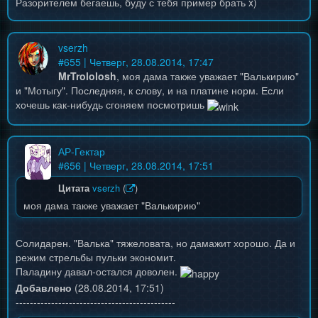
Разорителем бегаешь, буду с тебя пример брать x)
vserzh
#
655
| Четверг, 28.08.2014, 17:47
MrTrololosh
, моя дама также уважает "Валькирию"
и "Мотыгу". Последняя, к слову, и на платине норм. Если
хочешь как-нибудь сгоняем посмотришь
АР-Гектар
#
656
| Четверг, 28.08.2014, 17:51
Цитата
vserzh
(
)
моя дама также уважает "Валькирию"
Солидарен. "Валька" тяжеловата, но дамажит хорошо. Да и
режим стрельбы пульки экономит.
Паладину давал-остался доволен.
Добавлено
(28.08.2014, 17:51)
---------------------------------------------