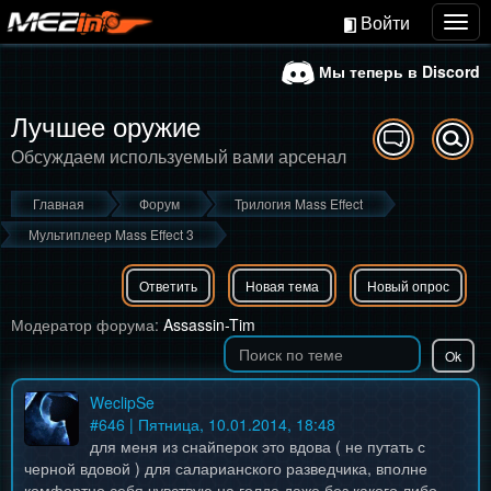
Войти
Togg
navig
Мы теперь в Discord
Лучшее оружие
Обсуждаем используемый вами арсенал
Главная
Форум
Трилогия Mass Effect
Мультиплеер Mass Effect 3
Ответить
Новая тема
Новый опрос
Модератор форума:
Assassin-Tim
WeclipSe
#
646
| Пятница, 10.01.2014, 18:48
для меня из снайперок это вдова ( не путать с
черной вдовой ) для саларианского разведчика, вполне
комфортно себя чувствую на голде даже без какого либо