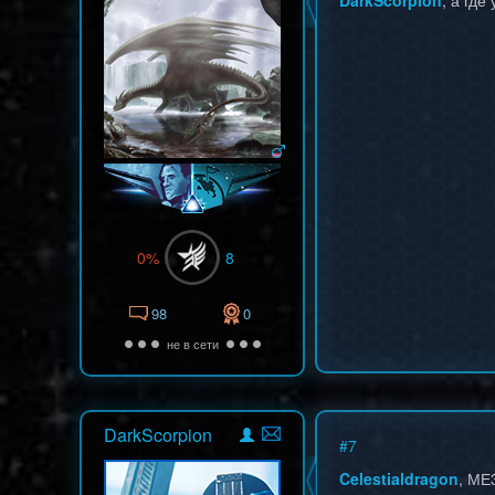
DarkScorpion
, а гд
0%
8
98
0
не в сети
DarkScorpion
#
7
Celestialdragon
, МЕ