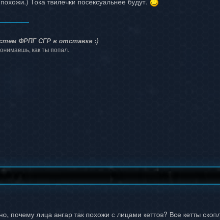
 похожи.) Тока твилечки посексуальнее будут.
стем ФРПГ СГР в отставке :)
онимаешь, как ты попал.
но, почему лица ангар так похожи с лицами кеттов? Все кетты ско