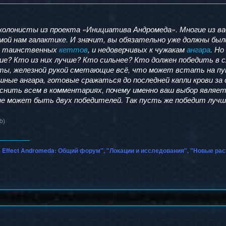
колонисты из проекта «Инициатива Андромеда». Многие из ва
мой нам галактике. И значит, вы обязательно уже должны был
о таинственных
кеттов
, и недоверчивых к чужакам
ангара
. Но
ие? Кто из них лучше? Кто сильнее? Кто должен победить в 
ы, железной рукой сметающие всё, что может встать на пу
ые ангара, готовые сражаться до последней капли крови за 
снить всем в комментариях, почему именно ваш выбор являет
е может быть двух победителей. Так пусть же победит лучш
b)
 Effect Andromeda: Общий форум", "Локации и исследования", "Новые ра