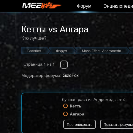
Форум
Энциклопеди
Кетты vs Ангара
Кто лучше?
Главная
Форум
Mass Effect: Andromeda
Страница
1
из
1
1
Модератор форума:
GoldFox
Лучшая раса из Андромеды это:
Кетты
Ангара