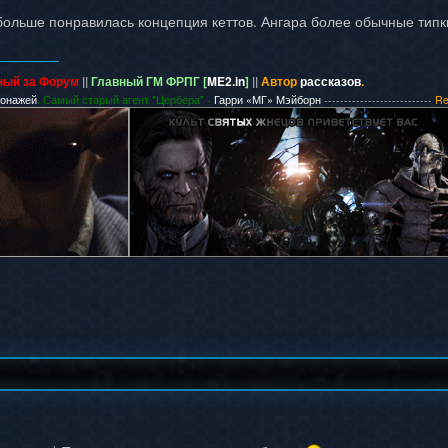
 больше понравилась концепция кеттов. Ангара более обычные типк
ный за Форум
||
Главный ГМ ФРПГ [
ME2.in
]
||
Автор
рассказов
.
сонажей
. Самый старый агент "Цербера" -
Гарри «МГ» Мэйборн
---------------------------
Re