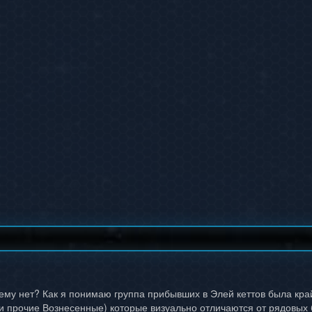
чему нет? Как я понимаю группа прибывших в Элей кеттов была к
 и прочие Вознесенные) которые визуально отличаются от рядовых