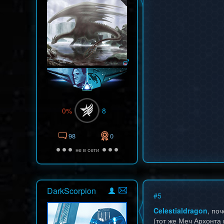
0%
8
98
0
не в сети
DarkScorpion
#
5
Celestialdragon
, по
(тот же Меч Архонта