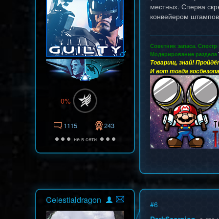
местных. Сперва скр
конвейером штампов
Советник запаса. Спектр
Модерирование раздела
Товарищ, знай! Пройдё
И вот тогда госбезопа
0%
1115
243
не в сети
Celestialdragon
#
6