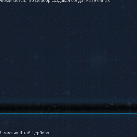
е упоминается, что Цербер создавал солдат из Пленных?
3, миссия Штаб Цербера