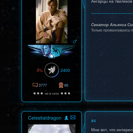
Ангарцы на твилеков
Сенатор Альянса Си
Только промахнувшись п
0%
2400
3777
95
не в сети
Celestialdragon
#
4
Мне вот, что интерес