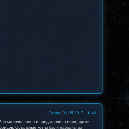
Среда, 31.05.2017, 10:49
райне малочисленна и представлена офицерами
 бойцов. Остальные кетты были набраны из