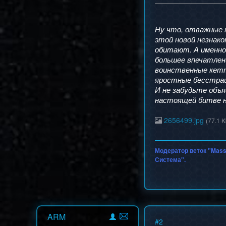
Ну что, отважные 
этой новой незнако
обитают. А именн
большее впечатлен
воинственные кетт
яростные бесстрашн
И не забудьте объя
настоящей битве н
2656499.jpg
(77.1 K
Модератор веток "Mass
Система".
ARM
#
2