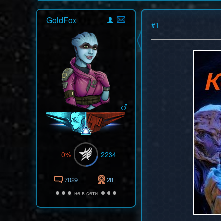
GoldFox
#
1
0%
2234
7029
28
не в сети