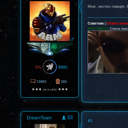
Мне, честно говоря,
Советник
||
Ответствен
ФРПГ [ME2.in]:
Список пер
0%
8880
15993
260
не в сети
DreamTeam
#
3