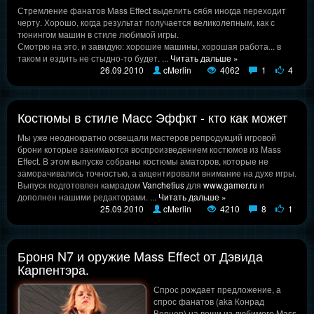
Стремление фанатов Mass Effect выделить сябя иногда переходит
черту. Хорошо, когда результат получается великолепным, как с
тюнингом машин в стиле любимой игры.
Смотрю на это, и завидую: хорошие машины, хорошая работа... в
таком и ездить не стыдно-то будет.
...
Читать дальше »
26.09.2010
cMerlin
4062
1
4
Костюмы в стиле Масс Эффкт - кто как может
Мы уже неоднократно освещали мастеров репродукций игровой
брони которые занимаются воспроизведением костюмов из Mass
Effect. В этом выпуске собраны костюмы аматоров, которые не
заморачивались точностью, а акцентировали внимание на духе игры.
Выпуск подготовлен камрадом
Vanchetius
для
www.gamer.ru
и
дополнен нашими редакторами.
...
Читать дальше »
25.09.2010
cMerlin
4210
8
1
Броня N7 и оружие Mass Effect от Дэвида
Карпентэра.
Спрос рождает предложение, а
спрос фанатов (aka Конрад
Вернер) на вещи из любимого Mass