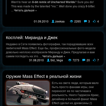
Want to hear an
8-bit remix of Uncharted Worlds
? Sure you do!
This was made by the talented "mo.". Well done you crazy 8-bitter.
...
Читать дальше »
01.09.2010
zeekaa
2265
3
4
Косплей: Миранда и Джек
Недавно в Сети появились фотографии, так порадовавшие всех
любителей Mass Effect. Еще бы, профессиональные фото-модели
довольно неплохо изобразили Миранду и Джек. Предлагаю и вам
самим поглядеть на это.
...
Читать дальше »
31.08.2010
Sid_Vega
7273
20
7
Оружие Mass Effect в реальной жизни
Есть на свете люди, которым мало
быть просто фанами игры, они
переносят ее по частичкам в
реальность. Некто Гаррисон Крикс,
дизайнер и большой фанат Mass
Effect сделал из древесины (!)