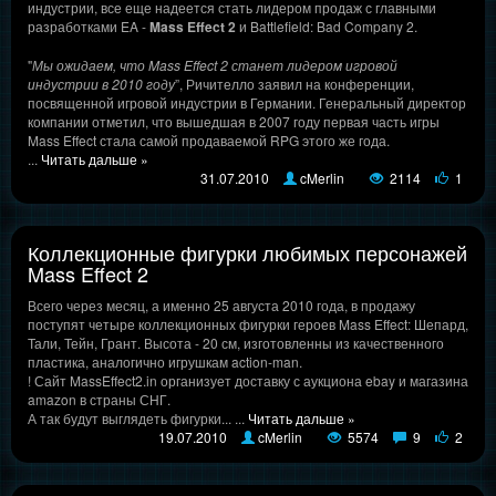
индустрии, все еще надеется стать лидером продаж с главными
разработками EA -
Mass Effect 2
и Battlefield: Bad Company 2.
"
Мы ожидаем, что Mass Effect 2 станет лидером игровой
индустрии в 2010 году
”, Ричителло заявил на конференции,
посвященной игровой индустрии в Германии. Генеральный директор
компании отметил, что вышедшая в 2007 году первая часть игры
Mass Effect стала самой продаваемой RPG этого же года.
...
Читать дальше »
31.07.2010
cMerlin
2114
1
Коллекционные фигурки любимых персонажей
Mass Effect 2
Всего через месяц, а именно 25 августа 2010 года, в продажу
поступят четыре коллекционных фигурки героев Mass Effect: Шепард,
Тали, Тейн, Грант. Высота - 20 см, изготовленны из качественного
пластика, аналогично игрушкам action-man.
! Сайт MassEffect2.in организует доставку с аукциона ebay и магазина
amazon в страны СНГ.
А так будут выглядеть фигурки...
...
Читать дальше »
19.07.2010
cMerlin
5574
9
2