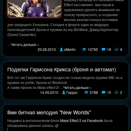
Effect заставляют мастеров и
художников уделять внимание не
поиску прекрасного, а созданию
вполне реалистичных костюмов
для грядущего Хэлоуина. Сегодня в фокусе один из ведущих
производителей брони и оружия из игр BioWare, Дэвид Карпентер
(David Carpenter).
...
Читать дальше »
20.09.2010
cMerlin
13795
19
9
Поделки Гарисона Крикса (броня и автомат)
Всё тот же Гаррисон Крикс создал не только модель оружие M8, но и
оружие из portal, броню из Bioshock
А также броню из Mass effect 2!
...
Читать дальше »
14.09.2010
Гаррус
5788
15
2
8ми битная мелодия "New Worlds"
Недавно в англоязычном блоге
Mass Effect 2 на Facebook
была
обнаружена данная запись: @