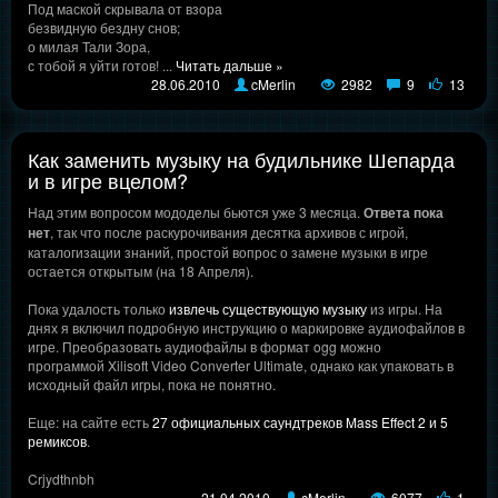
Под маской скрывала от взора
безвидную бездну снов;
о милая Тали Зора,
с тобой я уйти готов!
...
Читать дальше »
28.06.2010
cMerlin
2982
9
13
Как заменить музыку на будильнике Шепарда
и в игре вцелом?
Над этим вопросом мододелы бьются уже 3 месяца.
Ответа пока
нет
, так что после раскурочивания десятка архивов с игрой,
каталогизации знаний, простой вопрос о замене музыки в игре
остается открытым (на 18 Апреля).
Пока удалость только
извлечь существующую музыку
из игры. На
днях я включил подробную инструкцию о маркировке аудиофайлов в
игре. Преобразовать аудиофайлы в формат ogg можно
программой Xilisoft Video Converter Ultimate, однако как упаковать в
исходный файл игры, пока не понятно.
Еще: на сайте есть
27 официальных саундтреков Mass Effect 2 и 5
ремиксов
.
Crjydthnbh
21.04.2010
cMerlin
6077
1