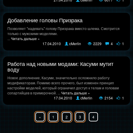
Добавление головы Призрака
Позволяет "надевать" голову Призрака вместо шлема. Смотрится
только с мужскими моделями.
...
Читать дальше »
17.04.2010
cMerlin
2229
4
1
Работа над новыми модами: Касуми мутит
воду
Новое дополнение, Касуми, значительно осложнило работу
модификаторам. Помимо всего прочего, был изменен принцип
настройки моделей, который ограничил доступ к телам и головам
сопартийцев в примерочной.
...
Читать дальше »
17.04.2010
cMerlin
2154
1
«
1
2
3
4