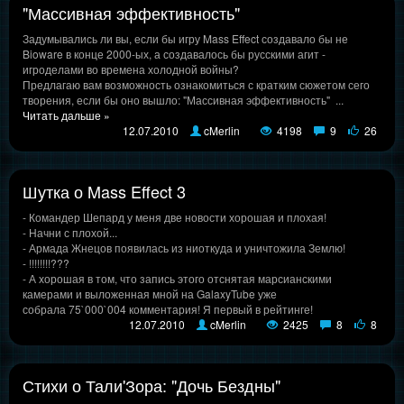
"Массивная эффективность"
Задумывались ли вы, если бы игру Mass Effect создавало бы не
Bioware в конце 2000-ых, а создавалось бы русскими агит -
игроделами во времена холодной войны?
Предлагаю вам возможность ознакомиться с кратким сюжетом сего
творения, если бы оно вышло: "Массивная эффективность"
...
Читать дальше »
12.07.2010
cMerlin
4198
9
26
Шутка о Mass Effect 3
- Командер Шепард у меня две новости хорошая и плохая!
- Начни с плохой...
- Армада Жнецов появилась из ниоткуда и уничтожила Землю!
- !!!!!!!!???
- А хорошая в том, что запись этого отснятая марсианскими
камерами и выложенная мной на GalaxyTube уже
собрала 75`000`004 комментария! Я первый в рейтинге!
12.07.2010
cMerlin
2425
8
8
Стихи о Тали'Зора: "Дочь Бездны"