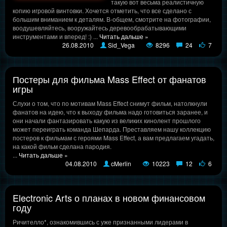
такую вот весьма реалистичную
копию игровой винтовки. Хочется отметить, что все сделано с
большим вниманием к деталям. В-общем, смотрите на фотографии,
воодушевляйтесь, вооружайтесь деревообрабатывающими
инструментами и вперед! :)
...
Читать дальше »
26.08.2010
Sid_Vega
8296
24
7
Постеры для фильма Mass Effect от фанатов
игры
Слухи о том, что по мотивам Mass Effect снимут фильм, натолкнули
фанатов на идею, что к выходу фильма надо готовиться заранее, и
они начали фантазировать какую из великих кинолент прошлого
может переиграть команда Шепарда. Преставляем нашу коллекцию
постеров к фильмам с героями Mass Effect, а вам предлагаем угадать,
на какой фильм сделана пародия.
...
Читать дальше »
04.08.2010
cMerlin
10223
12
6
Electronic Arts о планах в новом финансовом
году
Ричителло*, ознакомившись с уже признанными лидерами в