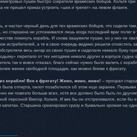
иметровых пушек быстро сократили вражеских бойцов. Хольте при
ка не пришел приказ устроить «шок и трепет» на левом фланге.
 и настал черный день для тех вражеских бойцов, что сидели там,
, но старшина не успокаивался лишь когда последний враг полег в
егстве покинуть корабль. И снова зашумели пушки, но у них не хв
ом истребителей, а те в свою очередь видимо решили отомстить за
обстреляли весь ангар из своих пушек и наделали немало буму при
Кодьяку» перепало от тех негодяев немало других в корпусе судна 
тель так и вовсе отказал, благо сейчас нужно было валить с кора
олее менее свободной площадке, как можно ближе к фрегату.
из корабля! Все к фрегату! Живо, живо, живо!
– проорал старши
 была отперта, пилот позаботился об этом еще заранее. Первыми 
нно им повезло больше всех, хотя все должно было быть по другому
ной персоной Виктор Хольте. И век бы он отстреливался, если бы ег
л капитан. Старшина среагировал сразу и буквально хромая на одн