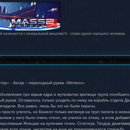
й начинается с генеральской вешалки"© - слова одного хорошего человека.
тор» - Ангар – переходный рукав «Меткого»
бъявления про взрыв ядра и жутковатое зрелище трупа погибшего п
ый рукав. Оставалось только уходить по нему на корабль отдела Д
итадели. Все равно, лишь бы это не были пираты.
 просто улететь, но Бонелл только взглянув на труп пилота и незн
анием у него было очень плохо, не учился он этому, а если добав
к преусловным Жнецам на куличики точно. Сглотнув, Теодор деактив
тояли куда лучше, несмотря на еще не прекратившуюся стрельбу…