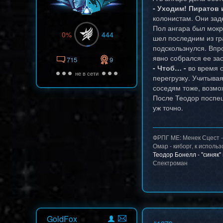
- Уходим! Пиратов 
колонистам. Они зад
Пол ангара был мокр
0%
444
шел последним из гр
подскользнулся. Впр
явно собрался ее зас
715
9
- Чтоб… -
во время о
не в сети
перегрузку. Учитыва
соседям тоже, возмо
После Теодор поспеш
уж точно.
ФРПГ ME: Менек Сцест -
Омар - киборг, к исполь
Теодор Бонелл - "синяк"
Спектроман
GoldFox