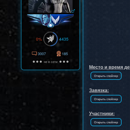
0%
4435
3007
185
не в сети
Место и время де
Завязка:
Участники: