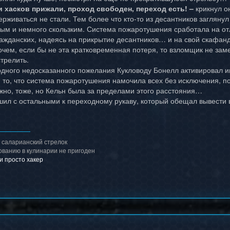
и хасков прижали, проход свободен, переход есть! –
крикнул о
ерживаться не стали. Тем более что кто-то из десантников загляну
ым и немного скользким. Система пожаротушения сработала на от
ажданских, надеясь на прикрытие десантников… и на свой скафанд
очем, если бы не эта кратковременная потеря, то взломщик не заме
трелить.
дного недосказанного пожелания Кукловоду Бонелл активировал и
я то, что система пожаротушения намочила всех без исключения, п
жно, тоже, но Кельн была за пределами этого расстояния…
ил с остальными к переходному рукаву, который обещал вывести 
 саларианский стрелок
зованию в кулинарии не пригоден
 и просто хакер