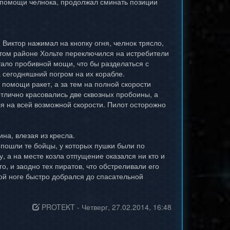
 помощи челнока, продолжал сминать позиции
 Виктор нажимал на кнопку огня, челнок трясло,
 том районе Хольте переключился на истребители
атало пробивной мощи, что бы разделаться с
 сегодняшний погром на их корабле.
 помощи ракет, а за тем на полной скорости
отлично красовались две сквозных пробоины, а
бля на всей возможной скорости. Пилот осторожно
на, влезая из кресла.
пошли те бойцы, у которых пушки были по
, а на месте козла отпущение оказался ни кто и
о, и заодно тех пиратов, что обстреливали его
ой ноге быстро добрался до спасательной
PROTEKT
-
Четверг, 27.02.2014, 16:48