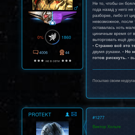
Не то, чтобы он боя
года назад у него не
разборке, либо от ци
невозможное, после т
оставалась хоть мале
циничным время от вр
0%
1860
выторговать ещё деся
- Странно всё это т
двумя руками.
- Но 
4006
44
готов рискнуть. -
вы
не в сети
Посылаю своим недругам 
PROTEKT
#
1277
Виктор Хольте