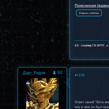
Пояснения (важно
EX - глав
гад
ГМ ФРПГ, а н
Дарт_Ридли
#
1276
Ответ своей "бета-ве
кое в чём он был пра