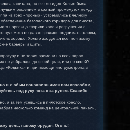
 слова капитана, но все же идея Хольте была
а лучшим решением в краткий промежуток между
ппа из трех «проныр» устремились к челноку
 обеспечение безопасного коридора для пилота,
мого норвежца творили хаос и разрушения с
ого пулемета не давал вражине поднимать головы,
чень хорошо. Хольте же, делал все, по-тихому
ские барьеры и щиты.
аратуру и не теряя времени на всех парах
их не добралась до своей цели, или не своей?
ерцы «Кодьяка» и при помощи инструметрона в
одно и любым понравившимся вам способом,
суйтесь под руку пока я за рулем. Спасибо
о, а за тем усевшись в пилотское кресло,
 набрав несколько команд на центральной панели,
ижу цель, навожу орудия. Огонь!