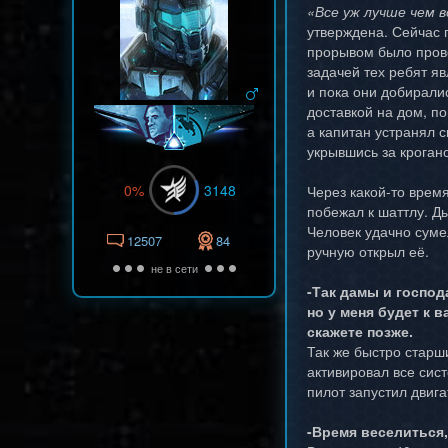
«Все уж лучше чем 
утверждена. Сейчас 
прорывом было прове
задачей тех ребят я
и пока они добирали
доставкой на дом, п
а капитан устранял 
укрывшись за кроган
0%
3148
Через какой-то врем
побежал к шаттлу. Д
Человек удачно суме
12507
84
ручную открыл её.
не в сети
-Так дамы и господ
но у меня будет к 
скажете позже.
Так же быстро старш
активировал все сис
пилот запустил двига
-Время веселиться,