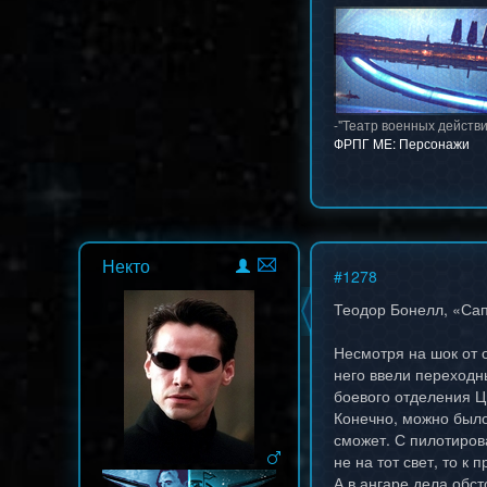
-"Театр военных действи
ФРПГ ME: Персонажи
Некто
#
1278
Теодор Бонелл, «Сап
Несмотря на шок от о
него ввели переходн
боевого отделения Ц
Конечно, можно было
сможет. С пилотиров
не на тот свет, то 
А в ангаре дела обс