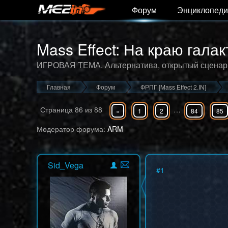
Форум
Энциклопеди
Mass Effect: На краю галак
ИГРОВАЯ ТЕМА. Альтернатива, открытый сценар
Главная
Форум
ФРПГ [Mass Effect 2.IN]
Страница
86
из
88
…
«
1
2
84
85
Модератор форума:
ARM
Sid_Vega
#
1