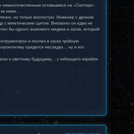
н немногочисленным оставшимся на «Сапторе»
л за ними…
лично, но только вхолостую. Инженер с дроном
р с кинетическим щитом. Внезапно он едва не
тил бы одного знакомого медика и хаска, который
нструментрон и послал в хаска тройную
олусинтетику придется несладко… ну и его
всех к светлому будущему… с гибнущего корабля