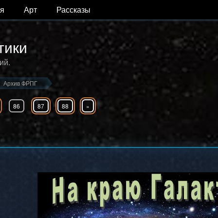
я
Арт
Рассказы
тики
ий.
Архив ФРПГ
86
87
88
»