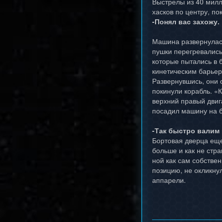
Выстрелы из 40 милл
хасков по центру, по
-Понял вас захожу.
Машина развернулась,
пушки перегревались
которые пытались в б
кинетическим барьер
Развернувшись, они 
покинули корабль. «
верхний правый двига
посадил машину на б
-Так быстро валим 
Бортовая дверца еще
больше и как не стра
ной как сам собствен
позицию, не окликну
аппарели.