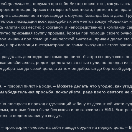
вообще нечего»
- подумал про себя Виктор после того, как услышал
предстоял марш-бросок по открытой местности, прямо в стан враг
рить снаряжение и перезарядить оружие. Команда была дана. Гру
влялось ликвидация всех враждебных элементов вокруг «Кодьяка» и
сь капитан совместно с кроганом и непосредственно в компании са
опутно прикрывая группу прорыва. Кроган при помощи своего ручн
свои мишени при помощи снайперской винтовки, причем делал это о
ом, и при помощи инструметрона не зримо выводил из строя враже
я раздалась долгожданная команда, пилот быстро свернул свою апп
ыхание сбивалось, рядом пролетали шальные пули, но не одна из н
л добраться до своей цели, а за тем он добрался до бортовой дв
а,
– говорил пилот на ходу. –
Можете делать что угодно, как уг
вам убедительная просьба, пожалуйста, раде всего святого не 
ина втиснулся в проход отделяющий кабину от десантной части судн
темы, которые благо были без ключа и не завесили от БИЦ. Быстро
тель и поднял машину в воздух.
– проговорил человек, на себя наводя орудия на первую цель. –
В