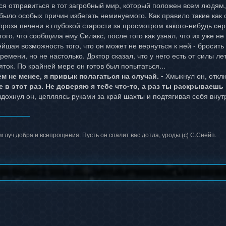
лся отправиться в тот загробный мир, который положен всем людям
 было особых причин избегать неминуемого. Как правило такие как 
рроза печени в глубокой старости за просмотром какого-нибудь се
ого, что сообщила ему Силакс, после того как узнал, что их уже не 
йшая возможность того, что он может не вернуться к ней - бросить
емени, но не настолько. Доктор сказал, что у него есть от силы лет
ток. По крайней мере он готов был попытаться...
ем не менее, я привык полагаться на случай. -
Хмыкнул он, откл
не в этот раз. Не доверяю я тебе что-то, а раз ты раскрываеш
дохнул он, цепляясь руками за край шахты и подтягивая себя внут
луч добра и всепрощения. Пусть он спалит вас дотла, уроды.(с) С.Снейп.