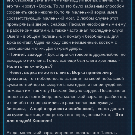
его так и зовут - Ворка. То ли это было забавным способом
сохранить своё инкогнито, то ли маленький ворка имел
соответствующий маленький мозг. В любом случае этот
пронырливый зверёк, снабжал Паскаля необходимыми ему
в работе химикатами, а также часто знал последние слухи
Омеги - в общем полезный, и пожалуй безобидный, для
Дока контакт. Одев на ходу свои неизменные, костюм с
капюшоном и очки, Док открыл дверь.
-
Привет, заходи
, - Док старался говорить дружелюбно, но
выходило не очень. Голос всё ещё был слега хриплым, -
Налить чего-нибудь?
-
Нееет, ворка не хотеть пить. Ворка принёс литр
креазина
, - он победоносно вытащил из своей небольшой
сумки контейнер со смертельным ядом, и непринуждённо
помахал им, так что у Паскаля ёкнуло сердце. Поспешно он
перехватил контейнер, пока маленький ворка не разбил его,
и они оба не превратились в расплавленные лужицы
биожижы, -
А ещё я принести особенное!
, - ворка достал
из сумки пакетик, и встряхнул его перед носом Кота, -
Это
для людей! Конопля!
Ах да, маленький ворка искренне полагал, что Паскаль