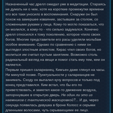
Назначенный час дрелл ожидал уже в медитации. Стараясь
не думать ни о чем, хотя на короткие промежутки времени
его все таки уносило в воспоминания. Снаружи он был
похож на замершее изваяние, застывшее за столом, со
сложенными руками у лица. Кому-то могло показаться, что
он молился, а кому-то - что сильно задумался. Конечно
дрелл относился к тому поколению, которое чтило своих
богов. Многие представители его расы уделяли мольбам
особое внимание. Однако по сравнению с ними он
выглядел злостным атеистом. Кирас чтил своих богов, но
молиться им считал пустым занятием. Возможно столь
радикальный взгляд на вещи и помог стать ему тем, кем он
является.
Первым пришел саларианец. Кимъен даже глянул на часы.
Ни минутой позже. Пунктуальности у саларианцев не
занимать. Сходу он выпалил кучу вопросов и только под
конец представился. Ким встал, что бы его по
приветствовать, и заметил какое-то движение воздуха,
запорхнувшее в открытую дверь.
Не один ли это из
наемников с тактической маскировкой?...
И да, через
секунда появилась девушка в броне Колосс и серыми
длинными волосами, чуть скрывающими ее лицо.