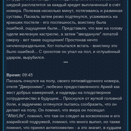
шкурой расплатится за каждый кредит выплаченный в счёт
номера. Полежав несколько минут, потягиваясь и разминая
суставы, Паскаль затем резко подтянулся, усаживаясь на
краешек постели - его поспешность, воистину была
ошибкой, ощущения были... Представьте, что вам на голову
одели железную кастрюлю, а затем "звезданули" лопатой
сверху - вот такие ощущения! Простонав нечто
нечленораздельное, Кот попытался встать - воистину это
было ошибкой... С грохотом он упал на пол, и оглушённый
ударом, вырубился.
***
Время:
09:45
Паскаль очнулся на полу, своего пятизвёздочного номера,
отеля "Джеронимо", любезно предоставленного Арией как
жест добрых намерений, и надежды на плодотворное
сотрудничество в будущем... Проснулся от жуткой головной
боли, и задумчиво оглянулся пытаясь сообразить, что он
делает на полу. Он помнил, что вчера он посещал
"AfterLife", помнил, что там он следил за космопехом и его
азарийской подружкой, помнил, что много выпил, но также
помнил, что принял антипохмелин - а это значит, в худшем