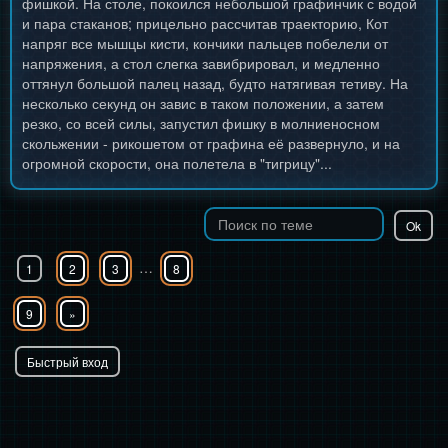
фишкой. На столе, покоился небольшой графинчик с водой
и пара стаканов; прицельно рассчитав траекторию, Кот
напряг все мышцы кисти, кончики пальцев побелели от
напряжения, а стол слегка завибрировал, и медленно
оттянул большой палец назад, будто натягивая тетиву. На
несколько секунд он завис в таком положении, а затем
резко, со всей силы, запустил фишку в молниеносном
скольжении - рикошетом от графина её развернуло, и на
огромной скорости, она полетела в "тигрицу"...
…
1
2
3
8
9
»