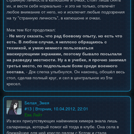
их, и вести себя нормально - и это не только, отвлечёт
любое внимание от него, но и исключит любые подозрения
на ту "странную личность", в капюшоне и очках.
Меж тем Кот продолжал:
-
Не могу сказать, что рад боевому опыту, но есть что
есть. В любом случае, я неплохо обращаюсь с
техникой, и умею немного пользоваться
маскирующими экранами, поэтому бывало посылали
на разведку местности. Ну а в учебке, я прочно занимал
третье место, по подпольным боям среди военного
состава
, - Док слегка улыбнулся. Он наконец, обошёл весь
стол, сделав полный круг, и сел в центральное из 5ти
кресел.
Белая_Змея
#
13
| Вторник, 10.04.2012, 22:01
Ева Лайт
Из всех присутствующих наёмников химера знала лишь
саларианца, который помог ей тогда в клубе. Она села в
ближайшее для неё кресло рядом с Котом и стала