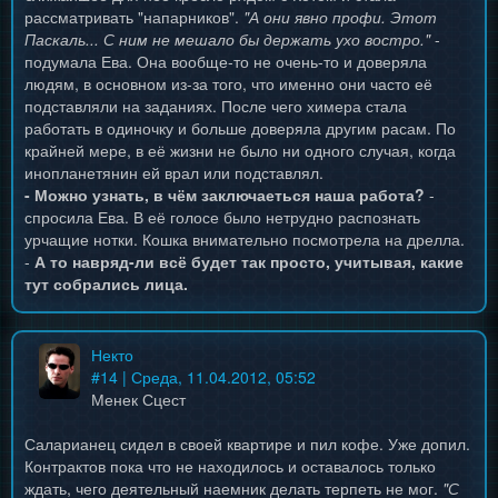
рассматривать "напарников".
"А они явно профи. Этот
Паскаль... С ним не мешало бы держать ухо востро."
-
подумала Ева. Она вообще-то не очень-то и доверяла
людям, в основном из-за того, что именно они часто её
подставляли на заданиях. После чего химера стала
работать в одиночку и больше доверяла другим расам. По
крайней мере, в её жизни не было ни одного случая, когда
инопланетянин ей врал или подставлял.
- Можно узнать, в чём заключаеться наша работа?
-
спросила Ева. В её голосе было нетрудно распознать
урчащие нотки. Кошка внимательно посмотрела на дрелла.
-
А то навряд-ли всё будет так просто, учитывая, какие
тут собрались лица.
Некто
#
14
| Среда, 11.04.2012, 05:52
Менек Сцест
Саларианец сидел в своей квартире и пил кофе. Уже допил.
Контрактов пока что не находилось и оставалось только
ждать, чего деятельный наемник делать терпеть не мог.
"С