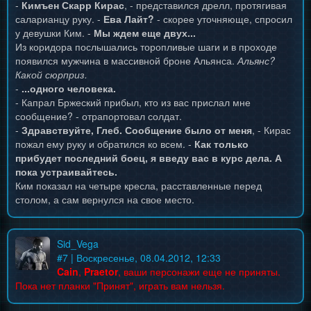
-
Кимъен Скарр Кирас
, - представился дрелл, протягивая
саларианцу руку. -
Ева Лайт?
- скорее уточняюще, спросил
у девушки Ким. -
Мы ждем еще двух...
Из коридора послышались торопливые шаги и в проходе
появился мужчина в массивной броне Альянса.
Альянс?
Какой сюрприз.
-
...одного человека.
- Капрал Бржеский прибыл, кто из вас прислал мне
сообщение? - отрапортовал солдат.
-
Здравствуйте, Глеб. Сообщение было от меня
, - Кирас
пожал ему руку и обратился ко всем. -
Как только
прибудет последний боец, я введу вас в курс дела. А
пока устраивайтесь.
Ким показал на четыре кресла, расставленные перед
столом, а сам вернулся на свое место.
Sid_Vega
#
7
| Воскресенье, 08.04.2012, 12:33
Cain
,
Praetor
, ваши персонажи еще не приняты.
Пока нет планки "Принят", играть вам нельзя.