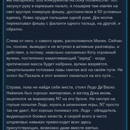
засунул руку в кармашек пальто, и пошарив там извлёк на
свет круглую покерную фишку, достоинством в 50 условных
единиц. Ловко орудуя пальцами одной руки, Док молча
перекатывал фишку с фаланги одного пальца, на другой, и
обратно.
Слева от него, с самого краю, расположился Менек. Сейчас
он, похоже, выжидал и не вступал в активные разговоры, и
действия, а потому, невольно напоминал Коту огромный
вулкан, постепенно накапливающий "заряд" - когда
критическая масса будет набрана, вулкан взорвётся,
смертельными потоками лавы сметая всё на своём пути. Не
хотел бы Паскаль в этот момент оказаться на его пути...
Справа, пока не найдя себе места, стоял Лодо Де'Васко.
Наёмник был хорошо экипирован, и взгляд Дока вновь
зацепился за маркировку N7 на его броне. Ни смотря на
глупые попытки Лодо, играть в шпионские игры, N7 просто
так не дают, Кот хорошо понимал это. Лодо - обладатель
выдающихся боевых качеств, и скорей всего в чисто
штурмовых навыках превосходит всех здесь
присутствующих, возможно даже вместе взятых.