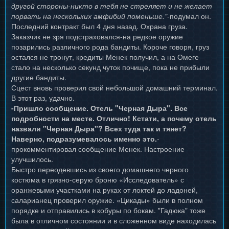
другой стороны-никто в тебя не стреляет и не желает
порвать на нескольких амфибий поменьше."
-подумал он.
Последний контракт был 4 дня назад. Охрана груза.
Заказчик не зря подстраховался-на редкое оружие
позарились различного рода бандиты. Короче говоря, груз
остался не тронут, кредиты Менек получил, а на Омеге
стало на несколько секунд чуток почище, пока не прибыли
другие бандиты.
Сцест вновь проверил свой небольшой домашний терминал.
В этот раз, удачно.
-Пришло сообщение. Отель "Черная Дыра". Все
подробности на месте. Отлично! Кстати, а почему отель
назвали "Черная Дыра"? Всех туда так и тянет?
Наверно, подразумевалось именно это.
-
прокомментировал сообщение Менек. Настроение
улучшилось.
Быстро переодевшись из своего домашнего черного
костюма в грязно-серую броню «Исследователь» с
оранжевыми участками на руках от локтей до ладоней,
саларианец проверил оружие. «Цикады» были в полном
порядке и отправились в кобуры по бокам. "Гадюка" тоже
была в отличном состоянии и в сложенном виде находилась