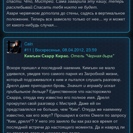
спасти. Что, Мистрей. Сама заварила эту кашу, теперь
расхлебывай.Спасать тебя никто не будет.
Азари червячком доползла до стены, садясь в вертикальное
положение. Теперь все зависело только от нее... ну и может
от какого-нибудь случая...
Cain
#
11
| Воскресенье, 08.04.2012, 23:59
Кимъен Скарр Кирас.
Отель "Черная дыра"
Вскоре пришел и последний наемник. Кимъен не мало
удивился, увидев того самого парня из Загробной жизни,
который подсаживался к ним и пытался слушать разговор.
Дрелл даже приподнял бровь.
Значит и вправду искал
прибыльное дельце?
Единственное что насторожило
Скарра, откуда ему известно его полное имя. Дрелл
прокрутил свой разговор с Мистрей. Даже ей он
представлялся не больше, чем "Ким". Откуда же наемнику
известно, как его зовут? Прошарил в сетях Омеги по запросу
"Ким, дрелл"? У него это заняло бы как раз все время от
последней встречи до настоящего момента. Да и навряд ли
он стоял за дверью номера так долго.