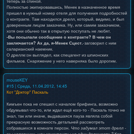
теперь за спиной.
Полностью экипировавшись, Менек в назначенное время
пришел в нужный номер отеля для получения подробностей
о контракте. Там находился дрелл, который, видимо, и был
доверенным лицом заказчика. Ну, или самим заказчиком,
хотя они обычно так в открытую поступать не любят.
-Вы посылали сообщение о контракте? В чем он
заключается? Ах да, я-Менек Сцест.
-заговорил с ним
саларианский наемник.
О дрелле:он выглядел, как спецагент из шпионских
фильмов. Снаряжение у него наверняка было дорогим.
mouseKEY
#
15
| Среда, 11.04.2012, 14:45
Кот "Доктор" Паскаль
Кимъен пока не спешил с началом брифинга, возможно
обдумывал что-то, или ждал ещё кого-то - Паскаль точно не
знал, так или иначе, выдавшаяся пауза являла собой
прекрасную возможность детальней рассмотреть
собравшихся в комнате персон.
Что задумал этот дрелл -
мы напарники, или конкуренты на одну должность?
Кот