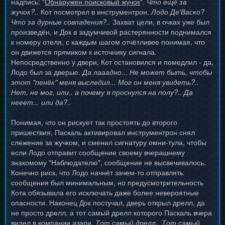
надпись: "
Обнаружен поисковый жучок
".
Что ещё за
жучок?..
Кот посмотрел в инструментрон.
Лодо Де'Васко?
Что за дурные совпадения?..
Захват цели, в очках уже был
произведён, и Док в задумчивой растерянности поднимался
к номеру отеля, с каждым шагом отчётливее понимая, что
он движется прямиком к источнику сигнала.
Непосредственно у двери, Кот остановился и помедлил - да,
Лодо был за дверью.
Да лааадно... Не может быть, чтобы
этот "пенёк" меня выследил... Мог он меня увидеть?..
Нет, не мог, или.. а почему я проснулся на полу?.. Да
нееет... или да?..
Понимая, что он рискует так простоять до второго
пришествия, Паскаль активировал инструментрон снял
слежение за жучком, и сменил сигнатуру омни-тула, чтобы
если Лодо отправит сообщение своему вчерашнему
знакомому "Наблюдателю", сообщение не высвечивалось.
Конечно риск, что Лодо начнёт зачем-то отправлять
сообщения был минимальным, но предусмотрительность
Кота обязывала его исключать даже более невероятные
опасности. Наконец Док постучал, дверь открыл дрелл, да
не просто дрелл, а тот самый дрелл которого Паскаль вчера
видел в компании азари.
Тот самый дрелл.. Тот самый