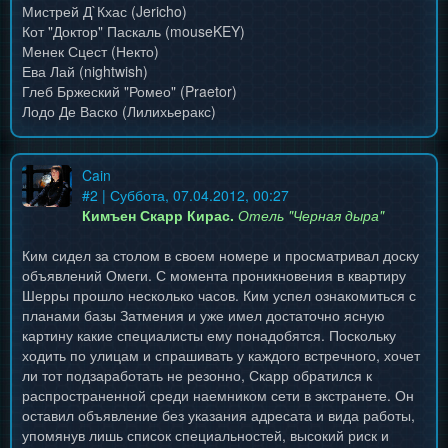
Мистрей Д`Кхас (Jericho)
Кот "Доктор" Паскаль (mouseKEY)
Менек Сцест (Некто)
Ева Лай (nightwish)
Глеб Бржеский "Ромео" (Praetor)
Лодо Де Васко (Лилихьеракс)
Cain
#
2
| Суббота, 07.04.2012, 00:27
Кимъен Скарр Кирас.
Отель "Черная дыра"
Ким сидел за столом в своем номере и просматривал доску
объявлений Омеги. С момента проникновения в квартиру
Шерры прошло несколько часов. Ким успел ознакомиться с
планами базы Затмения и уже имел достаточно ясную
картину какие специалисты ему понадобятся. Поскольку
ходить по улицам и спрашивать у каждого встречного, хочет
ли тот подзаработать не резонно, Скарр обратился к
распространенной среди наемником сети в экстранете. Он
оставил объявление без указания адресата и вида работы,
упомянув лишь список специальностей, высокий риск и