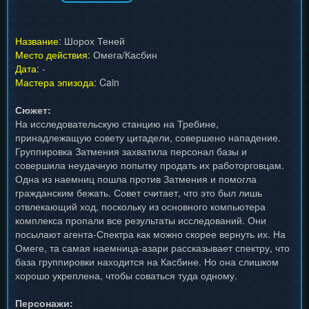
Название
: Шорох Теней
Место действия
: Омега/Касбин
Дата
: -
Мастера эпизода
: Cain
Сюжет:
На исследовательскую станцию на Требине,
принадлежащую совету цитадели, совершено нападение.
Группировка Затмения захватила персонал базы и
совершила неудачную попытку продать их работорговцам.
Одна из наемниц пошла против Затмения и помогла
гражданским бежать. Совет считает, что это был лишь
отвлекающий ход, поскольку из основного компьютера
комплекса пропали все результаты исследований. Они
посылают агента-Спектра как можно скорее вернуть их. На
Омеге, та самая наемница-азари рассказывает спектру, что
база группировки находится на Касбине. Но она слишком
хорошо укреплена, чтобы соваться туда одному.
Персонажи: