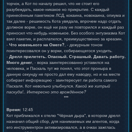
торчок, а Кот по началу решил, что не стоит его
разубеждать, какое-никакое но прикрытие. С каждый
принесённым пакетиком ЛСД, кокаина, новокаина, опиума и
так далее - решимость Кота увядала, впрочем надо отдать
должное ворке, он ещё ни разу не повторился и каждый раз
приносил что-нибудь новенькое. Без особого энтузиазма Кот
взял пакетик, и расплатился, преимущественно за креазин.
-
Что новенького на Омеге?
, - дежурным тоном
поинтересовался он у ворки, собирающегося уходить.
-
Дрелл прилететь. Опасный. Страшный. Давать работу.
Много денег
, - ворка заинтересованно уставился на
человека, и Паскаль тут же понял, что этот проныра в
данную секунду не просто дал ему наводку, но и на месте
собирает информацию - заинтересует ли работа самого
Паскаля. Кот невольно улыбнулся.
Какой же хитрый
паскуда!.. Интересно это врождённое?
***
Время:
12:45
Кот приближался к отелю "Чёрная дыра", в котором дрелл
назначил общий сбор, для нанимаемых им агентов, когда
его инструментрон активизировался, а в очках зажглась