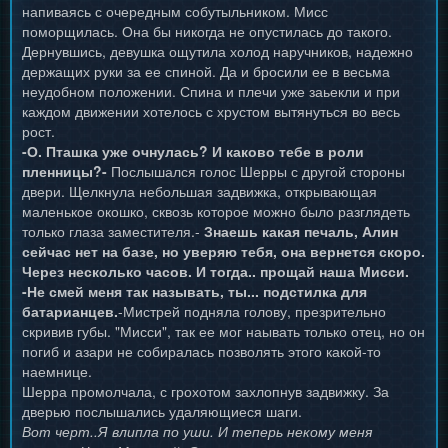
напиваясь с очередным собутыльником. Мисс
поморщилась. Она бы никогда не опустилась до такого.
Дернувшись, девушка ощутила холод наручников, надежно
держащих руки за ее спиной. Да и бросили ее в весьма
неудобном положении. Спина и плечи уже заьекли и при
каждом движении хотелось с хрустом вытянуться во весь
рост.
-О. Пташка уже очнулась? И каково тебе в роли
пленницы?-
Послышался голос Шерры с другой стороны
двери. Щелкнула небольшая задвижка, открывающая
маленькое окошко, сквозь которое можно было разглядеть
только глаза заместителя.-
Знаешь какая печаль, Алин
сейчас нет на базе, но уверяю тебя, она вернется скоро.
Через несколько часов. И тогда.. прощай наша Мисси.
-Не смей меня так называть, ты... подстилка для
батарианцев.
-Мистрей подняла голову, презрительно
скривив губы. "Мисси", так ее мог наывать только отец, но он
погиб и азари не собиралась позволять этого какой-то
наемнице.
Шерра промолчала, с грохотом захлопнув задвижку. За
дверью послышались удаляющиеся шаги.
Вот черт..Я влипла по уши. И теперь некому меня