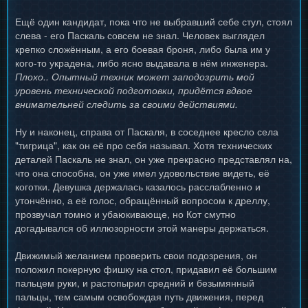
Ещё один кандидат, пока что не выбравший себе стул, стоял
слева - его Паскаль совсем не знал. Человек выглядел
крепко сложённым, а его боевая броня, либо была им у
кого-то украдена, либо ясно выдавала в нём инженера.
Плохо.. Опытный техник может заподозрить мой
уровень технической подготовки, придётся вдвое
внимательней следить за своими действиями.
Ну и наконец, справа от Паскаля, в соседнее кресло села
"тигрица", как он её про себя называл. Хотя технических
деталей Паскаль не знал, он уже прекрасно представлял на,
что она способна, он уже имел удовольствие видеть, её
коготки. Девушка держалась казалось расслабленно и
утончённо, а её голос, обращённый вопросом к дреллу,
прозвучал томно и убаюкивающе, но Кот смутно
догадывался об иллюзорности этой манеры держаться.
Движимый желанием проверить свои подозрения, он
положил покерную фишку на стол, придавил её большим
пальцем руки, и растопырил средний и безымянный
пальцы, тем самым освобождая путь движения, перед