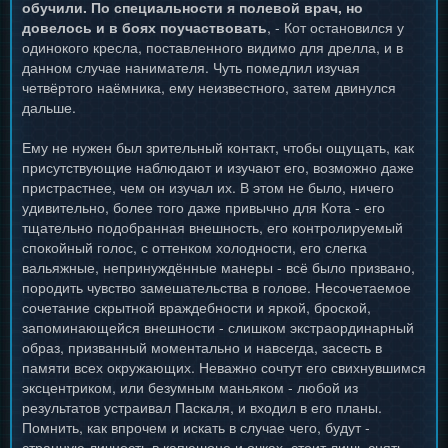
обучили. По специальности я полевой врач, но
довелось и в боях поучаствовать
, - Кот остановился у
одинокого кресла, поставленного видимо для дрелла, и в
данном случае нанимателя. Чуть помедлил изучая
четвёртого наёмника, ему неизвестного, затем двинулся
дальше.
Ему не нужен был зрительный контакт, чтобы ощущать, как
присутствующие наблюдают и изучают его, возможно даже
пристрастнее, чем он изучал их. В этом не было, ничего
удивительно, более того даже привычно для Кота - его
тщательно подобранная внешность, его контролируемый
спокойный голос, с оттенком холодности, его слегка
вальяжные, непринуждённые манеры - всё было призвано,
породить чувство замешательства в голове. Несочетаемое
сочетание скрытной враждебности и яркой, броской,
запоминающейся внешности - слишком экстраординарный
образ, призванный моментально и навсегда, засесть в
памяти всех окружающих. Неважно сочтут его свихнувшимся
эксцентриком, или безумным маньяком - любой из
результатов устраивал Паскаля, и входил в его планы.
Помнить, как впрочем и искать в случае чего, будут -
странную личность в капюшоне и очках, стоит лишь снять