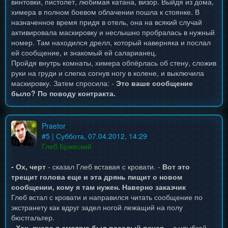
винтовки, пистолет, любимая катана, визор. Выйдя из дома,
химера в полном боевом облачении пошла к стоянке. В
назначенное время придя в отель, она на всякий случай
активировала маскировку и неслышно пробралась в нужный
номер. Там находился дрелл, который наверняка и послал
ей сообщение, и знакомый ей саларианец.
Пройдя внутрь комнаты, химера обпёрлась об стену, сложив
руки на груди и слегка согнув ногу в колене, и выключила
маскировку. Затем спросила: -
Это ваше сообщение
было? По поводу контракта.
Praetor
#
5
| Суббота, 07.04.2012, 14:29
Глеб Бржеский
- Ох, черт
- сказал Глеб вставая с кровати. -
Вот это
трещит голова еще и эта дрянь пищит о новом
сообщении, кому я там нужен. Наверно заказчик
Глеб встал с кровати и направился читать сообщение по
экстранету как вдруг задел ногой лежащий на полу
бюстгальтер.
- Хех, вчера я смотрю был веселый вечер.
- с улыбкой