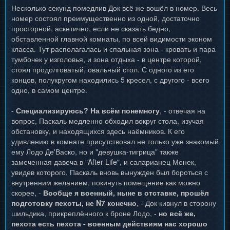
Несколько секунд помедлив Док всё же вошёл в номер. Весь
номер состоял преимущественно из одной, достаточно
просторной, аскетично, если не сказать бедно,
обставленной главной комнаты, по всей видимости эконом
класса. Тут располагалась и спальная зона - кровать и пара
тумбочек у изголовья, и зона отдыха - в центре которой,
стоял продолговатый, овальный стол. С одного из его
концов, полукругом находились 5 кресел, с другого - всего
одно, в самом центре.
-
Специализируюсь? На всём понемногу
, - отвечая на
вопрос, Паскаль медленно обходил вокруг стола, изучая
обстановку, и находящихся здесь наёмников. К его
удивлению в комнате присутствовал не только уже знакомый
ему Лодо Де'Васко, но и "девушка-тигрица" также
замеченная давеча в "After Life", и саларианец Менек,
увидев которого, Паскаль вновь вынужден был бороться с
внутренним желанием, покинуть помещение как можно
скорее, -
Вообще я военный, ныне в отставке, прошёл
подготовку пехоты, не N7 конечно
, - Док кивнул в сторону
шильдика, прикреплённого к броне Лодо, -
но всё же,
пехота есть пехота - военным действиям нас хорошо