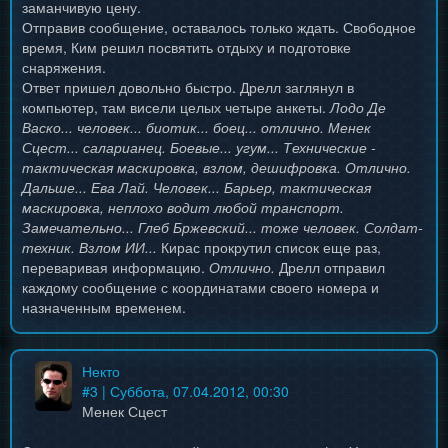
заманчивую цену.
Отправив сообщение, оставалось только ждать. Свободное
время, Ким решил посвятить отдыху и подготовке
снаряжения.
Ответ пришел довольно быстро. Дрелл заглянул в
компьютер, там висели целых четыре анкеты.
Лодо Де
Васко... человек... биотик... боец... отлично. Менек
Сцест... саларианец. Боевые... угум... Технические -
тактическая маскировка, взлом, дешифровка. Отлично.
Дальше... Ева Лай. Человек... Барьер, тактическая
маскировка, неплохо водит любой транспорт.
Замечательно... Глеб Бржевский... тоже человек. Солдат-
техник. Взлом ИИ...
Кирас прокрутил список еще раз,
переваривая информацию.
Отлично.
Дрелл отправил
каждому сообщение с координатами своего номера и
назначенным временем.
Некто
#
3
| Суббота, 07.04.2012, 00:30
Менек Сцест