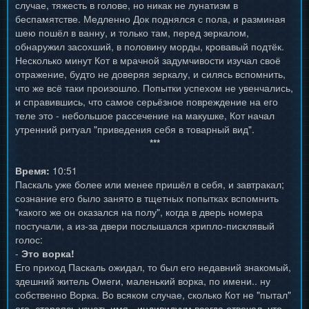
случае, тяжесть в голове, но никак не лунатизм в
беспамятстве. Медленно Док поднялся с пола, и разминая
шею пошёл в ванну, и только там, перед зеркалом,
обнаружил засохший, в половину морды, кровавый подтёк.
Несколько минут Кот в мрачной задумчивости изучал своё
отражение, будто не доверяя зеркалу, и силясь вспомнить,
что же всё таки произошло. Попытки успехом не увенчались,
и справившись, что самое серьёзное повреждение на его
теле это - небольшое рассечение на макушке, Кот начал
утренний ритуал "приведения себя в товарный вид".
***
Время:
10:51
Паскаль уже более или менее пришёл в себя, и завтракал;
сознание его было занято в тщетных попытках вспомнить
"какого же он оказался на полу", когда в дверь номера
постучали, а из-за двери послышался хрипло-писклявый
голос:
-
Это ворка!
Его приход Паскаль ожидал, то был его недавний знакомый,
здешний житель Омеги, маленький ворка, по имени.. ну
собственно Ворка. Во всяком случае, сколько Кот не "пытал"
его, стараясь узнать имя - индивидуум всегда отвечал, что