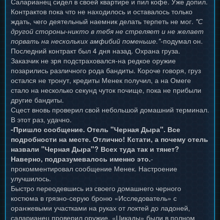
Саларианец сидел в своей квартире и пил кофе. Уже допил.
Контрактов пока что не находилось и оставалось только
ждать, чего деятельный наемник делать терпеть не мог.
"С
другой стороны-никто в тебя не стреляет и не желает
порвать на нескольких амфибий поменьше."
-подумал он.
Последний контракт был 4 дня назад. Охрана груза.
Заказчик не зря подстраховался-на редкое оружие
позарились различного рода бандиты. Короче говоря, груз
остался не тронут, кредиты Менек получил, а на Омеге
стало на несколько секунд чуток почище, пока не прибыли
другие бандиты.
Сцест вновь проверил свой небольшой домашний терминал.
В этот раз, удачно.
-Пришло сообщение. Отель "Черная Дыра". Все
подробности на месте. Отлично! Кстати, а почему отель
назвали "Черная Дыра"? Всех туда так и тянет?
Наверно, подразумевалось именно это.
-
прокомментировал сообщение Менек. Настроение
улучшилось.
Быстро переодевшись из своего домашнего черного
костюма в грязно-серую броню «Исследователь» с
оранжевыми участками на руках от локтей до ладоней,
саларианец проверил оружие. «Цикады» были в полном