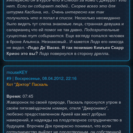
нет. Если он собирает людей.. Скорее всего это для
штурма Касбина, но.. Очень интересно как так
получилось что я попал в список.
Несколько неожиданно
было видеть тут слегка знакомые лица, странная девушка и
саларианец что ей помог не так давно.
Подозрительные
существа тут собираются.
Еще взгляду попался человек
в броне Альянса. Незнакомый.. И кажется Лодо его никогда
не видел.
-Лодо Де`Васко. Я так понимаю Кимъен Скарр
Криос это вы?
Лодо повернулся в сторону дрелла.
mouseKEY
#
9
| Воскресенье, 08.04.2012, 22:16
Кот "Доктор" Паскаль
Время:
07:45
Жаворонок по своей природе, Паскаль проснулся утром в
своём пятизвёздочном номере, отеля "Джеронимо",
любезно предоставленном Арией как жест добрых
намерений, и надежды на плодотворное сотрудничество в
будущем. Впрочем Док прекрасно понимал, что если
сотрудничество выйдет не плодотворным, он собственной