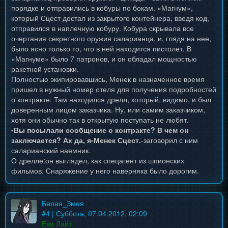
порядке и отправились в кобуры по бокам. «Магнум»,
который Сцест достал из закрытого контейнера, введя код,
отправился в наплечную кобуру. Кобура скрывала все
очертания секретного оружия саларианца, и, глядя на нее,
было ясно только то, что в ней находится пистолет. В
«Магнуме» было 7 патронов, и он обладал мощностью
ракетной установки.
Полностью экипировавшись, Менек в назначенное время
пришел в нужный номер отеля для получения подробностей
о контракте. Там находился дрелл, который, видимо, и был
доверенным лицом заказчика. Ну, или самим заказчиком,
хотя они обычно так в открытую поступать не любят.
-Вы посылали сообщение о контракте? В чем он
заключается? Ах да, я-Менек Сцест.
-заговорил с ним
саларианский наемник.
О дрелле:он выглядел, как спецагент из шпионских
фильмов. Снаряжение у него наверняка было дорогим.
Белая_Змея
#
4
| Суббота, 07.04.2012, 02:09
Ева Лайт