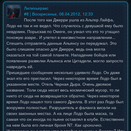
Лилихьеракс
#
8
| Воскресенье, 08.04.2012, 12:33
После того как Джерри ушла из Альтер Лайфа,
Лодо ее так и не видел. Что случилось с девушкой ему было
невдомек. Порыскав по Омеге, он узнал что кто то утащил
похожую азари.. И улетел в неизвестном направлении...
Спешить отправлять данные Альянсу он передумал. Это
было слишком опасно для Джерри, ведь она могла
оказаться на той самой планете. Нападение бойцов или
появление развелки Альянса или Цитадели, могло запросто
навредить ей.
Пришедшее сообщение несколько удивило Лодо. Он даже
знал кто его пригласил. Через некоторое время Лодо был в
указанном месте. Отель Черная Дыра. Очень двоякое
название. Толи сюда несет весь космический мусор, то ли
никто от сюда не возвращается обратно. Через некоторое
время Лодо нашел того самого Дрелла. В этот раз Лодо был
вооружен полностью. Разрушитель и фаланга висели на
своих законных местах. А на лице Лодо была маска, та
самая что он иногда по пьяне оставлял в клубе. Естественно
на нем была его личная броня N7.
Как иронично.
Интересно он в курсе что я следил за ними с Джерри? Или