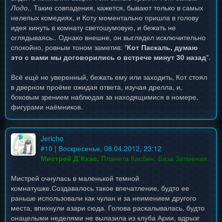
Лодо..
Такие совпадения, кажется, бывают только в самых
нелепых комедиях, и Коту моментально пришла в голову
идея кинуть в комнату светошумовую, и бежать не
оглядываясь.. Однако внешне, он выглядел исключительно
спокойно, ровным тоном заметив: "
Кот Паскаль, думаю
это с вами мы договорились о встрече минут 30 назад
".
Всё ещё не уверенный, бежать ему или заходить, Кот стоял
в дверном проёме ожидая ответа, изучая дрелла, и,
боковым зрением наблюдая за находящимися в номере,
фигурами наёмников.
Jericho
#
10
| Воскресенье, 08.04.2012, 23:12
Мистрей Д`Кхас.
Планета Касбин. База Затмения.
Мистрей очнулась в маленькой темной
комнатушке.Создавалось такое впечатление, будто ее
раньше использовали как чулан и за неимением другого
места, впихнули азари сюда. Голова раскалывалась, будто
онацелыми неделями не вылазила из клуба Арии, вдрызг