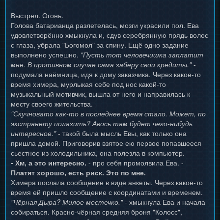
Выстрел. Огонь.
Голова батарианца разлетелась, мозги украсили пол. Ева
удовлетворённо хмыкнула и, сдув серебрянную прядь волос
с глаза, убрала "Богомол" за спину. Ещё одно задание
выполнено успешно.
"Пусть тот человечишка заплатит
мне. В противном случае сама заберу свои кредиты."
-
подумала наёмница, идя к дому заказчика. Через какое-то
время химера, мурлыкая себе под нос какой-то
музыкальный мотивчик, вышла от него и направилась к
месту своего жительства.
"Скучновато как-то в последнее время стало. Может, по
экстранету полазить? Авось там будет чего-нибудь
интересное."
- такой была мысль Евы, как только она
пришла домой. Приговорив взятое ею первое попавшееся
сьестное из холодильника, она полезла в компьютер.
- Хм, а это интересно.
- про себя промолвила Ева. -
Платят хорошо, есть риск. Это по мне.
Химера послала сообщение в виде анкеты. Через какое-то
время ей пришло сообщение с координатами и временем.
"Чёрная Дыра? Милое местечко."
- хмыкнула Ева и начала
собираться. Красно-чёрная средняя броня "Колосс",