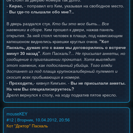
-
Кирас,
- поправил его Ким, указывая на свободное место.
-
Вы где-то слышали обо мне?..
В дверь раздался стук.
Кто бы это мог быть... Все
наемники в сборе.
Ким прошел к двери, нажав панель
открытия. За ней стоял человек в плаще, под нависающим
капюшоном виднелись краешки круглых очков.
"Кот
Паскаль, думаю это с вами мы договорились о встрече
минут 30 назад"
.
Кот Паскаль?... Не присылал анкеты, но
сообщение о приглашении прочитал. Хотя выглядит
этот наемник, как подосланный убийца. Того гляди
достанет из под плаща крупнокалиберный пулемет и
скосит всех прибывающих в номере.
-
Проходите,
- кивнул Кимъен. -
Вы не присылали анкеты.
На чем Вы специализируетесь?
Дрелл вернулся к столу, на ходу подкатив пятое кресло.
mouseKEY
#
12
| Вторник, 10.04.2012, 20:56
Кот "Доктор" Паскаль