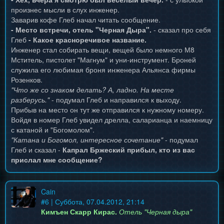
произнес мысли в слух инженер.
Заварив кофе Глеб начал читать сообщение.
- Место встречи, отель "Черная Дыра".
- сказал про себя
Глеб
- Какое красноречивое название.
Инженер стал собирать вещи, вещей было немного М8
Мститель, пистолет "Магнум" и уни-инструмент. Броней
служила его любимая броня инженера Альянса фирмы
Розенков.
"Что же со знаком делать? А, ладно. На месте
разберусь."
- подумал Глеб и направился к выходу.
Прибыв на место он тут же отправился к нужному номеру.
Войдя в номер Глеб увидел дрелла, саларианца и наемницу
с катаной и "Богомолом".
"Катана и Богомол, интересное сочетание"
- подумал
Глеб и сказал -
Капрал Бржеский прибыл, кто из вас
прислал мне сообщение?
Cain
#
6
| Суббота, 07.04.2012, 21:14
Кимъен Скарр Кирас.
Отель "Черная дыра"