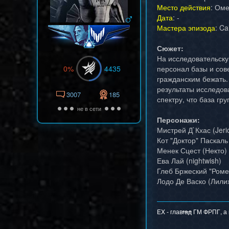
Место действия
: Ом
Дата
: -
Мастера эпизода
: Ca
Сюжет:
На исследовательску
0%
4435
персонал базы и сов
гражданским бежать.
результаты исследов
3007
185
спектру, что база г
не в сети
Персонажи:
Мистрей Д`Кхас (Jeri
Кот "Доктор" Паскал
Менек Сцест (Некто)
Ева Лай (nightwish)
Глеб Бржеский "Ромео
Лодо Де Васко (Лили
EX - глав
гад
ГМ ФРПГ, а н