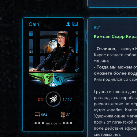
Cain
#
31
Кимъен Скарр Кира
-
Отлично,
- кивнул 
Кирас оглядел собра
тишина.
-
Тогда мы можем о
сможете более под
Ким поднялся со сво
Группа из шести дов
разглядывал корабль
0%
1747
расположение по мер
нутро корабля. Как т
964
32
Удерживающие магнит
прочь от гигантской 
не в сети
поле действия эффек
световых лет.