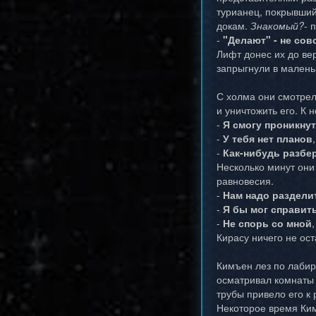
турианец, покрывший
докам.
Знакомый?
- 
-
"Делают" - не сов
Лифт донес их до ве
запрыгнули в маленьк
С холма они смотрел
и уничтожить его. К 
-
Я смогу проникну
-
У тебя нет планов
-
Как-нибудь разбе
Несколько минут они
равновесия.
-
Нам надо раздели
-
Я бы мог справит
-
Не спорь со мной
Кирасу ничего не ост
Кимъен лез по лабир
осматривал комнаты 
трубы привело его к
Некоторое время Ким