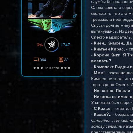
службы безопасности
Слова совета о серь
сколько то, что эта
тревожила неопредел
Спустя долгие минут
вытянувшись. Из две
Спектр надзиратель.
-
Киён.. Кимхен.. Да
0%
1747
-
Кимъен Кирас
, - 
-
Короче Кики. Я Тр
964
32
воевать?
-
Комплект Гидры в
не в сети
-
Ммм!
- восхищенно
Кимъен не знал, что 
торговца на Омеге. 
-
Не важно. Пошли
,
-
Никогда не имел д
У спектра был широки
-
С Кахье,
- ответил 
-
Кахье?.
. - безразл
Отлично... Не хват
голову связать Кахь
представителями раз