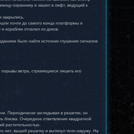
рианцу-охраннику и зашел в лифт, ведущий к
и закрылись.
ошли почти до самого конца платформы и
 и кораблик отчалил из доков.
аданием было найти источник глушения сигналов
е порывы ветра, стремящиеся лишить его
ни. Периодически заглядывая в решетки, он
ль близка. Очередное ответвление квадратной
ий растительностью.
го нет, вышиб решетку и вытянул тело наружу. На