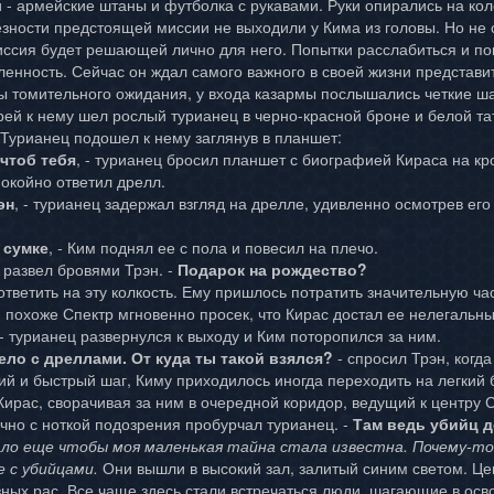
 - армейские штаны и футболка с рукавами. Руки опирались на ко
езности предстоящей миссии не выходили у Кима из головы. Но не
 миссия будет решающей лично для него. Попытки расслабиться и п
енность. Сейчас он ждал самого важного в своей жизни представи
ы томительного ожидания, у входа казармы послышались четкие ша
рей к нему шел рослый турианец в черно-красной броне и белой тат
 Турианец подошел к нему заглянув в планшет:
 чтоб тебя
, - турианец бросил планшет с биографией Кираса на кр
спокойно ответил дрелл.
эн
, - турианец задержал взгляд на дрелле, удивленно осмотрев его 
 сумке
, - Ким поднял ее с пола и повесил на плечо.
 развел бровями Трэн. -
Подарок на рождество?
ответить на эту колкость. Ему пришлось потратить значительную ча
И похоже Спектр мгновенно просек, что Кирас достал ее нелегальн
 - турианец развернулся к выходу и Ким поторопился за ним.
ело с дреллами. От куда ты такой взялся?
- спросил Трэн, когд
й и быстрый шаг, Киму приходилось иногда переходить на легкий б
Кирас, сворачивая за ним в очередной коридор, ведущий к центру 
ично с ноткой подозрения пробурчал турианец. -
Там ведь убийц д
ало еще чтобы моя маленькая тайна стала известна. Почему-то 
е с убийцами.
Они вышли в высокий зал, залитый синим светом. Це
ных рас. Все чаще здесь стали встречаться люди, шагающие в осво