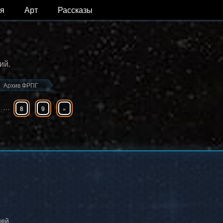
я
Арт
Рассказы
ий.
Архив ФРПГ
…
8
9
»
ней