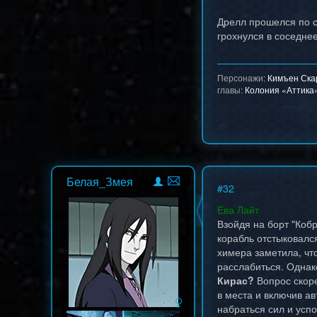
Дрелл прошелся по с
грохнулся в соседнее
Персонажи:
Кимъен Ска
главы:
Колония «Аттика
Белая_Змея
#
32
Ева Лайт
Взойдя на борт "Коб
корабль отстыковался
химера заметила, что
расслабиться. Однак
Кирас?
Вопрос скоре
в места и включив ав
набраться сил и успо