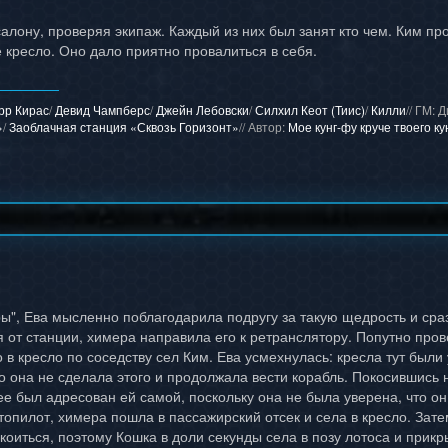
алону, проверяя экипаж. Каждый из них был занят кто чем. Ким про
 кресло. Оно дало приятно провалиться в себя.
рр Кирас
/
Девид Чампберс
/
Джейн Лебовски
/
Силхил Кеот (Тиис)
/
Килли
// ГM: 
»
/
Заоблачная станция «Сквозь Горизонт»
// Автор:
Мое кунг-фу круче твоего ку
ры", Ева мысленно поблагодарила подругу за такую щедрость и сраз
 от станции, химера направила его к ретранслятору. Попутно прове
 в кресло по соседству сел Ким. Ева усмехнулась: кресла тут были
о она не сделала этого и продолжала вести корабль. Покосившись 
е был адресован ей самой, поскольку она не была уверена, что он
топилот, химера пошла в пассажирский отсек и села в кресло. Зат
коиться, поэтому Кошка в доли секунды села в позу лотоса и прикр