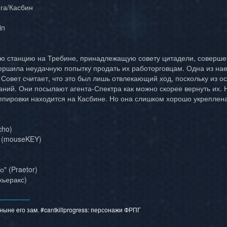
ега/Касбин
in
ю станцию на Требине, принадлежащую совету цитадели, соверше
ершила неудачную попытку продать их работорговцам. Одна из на
 Совет считает, что это был лишь отвлекающий ход, поскольку из 
аний. Они посылают агента-Спектра как можно скорее вернуть их.
руппировки находится на Касбине. Но она слишком хорошо укреплена
cho)
ь (mouseKEY)
" (Praetor)
хьеракс)
ыне его зам. #cantkillprogress:
персонажи ФРПГ