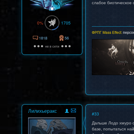
слабое биотическое 
0%
1705
ФРПГ Mass Effect:
персо
1818
56
не в сети
Лилихьеракс
#
33
Дальше Лодо хмуро с
базе, попытаться на