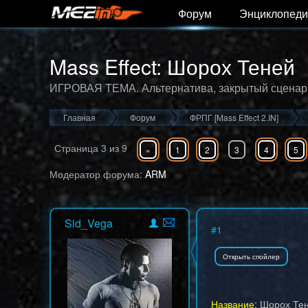
Форум
Энциклопеди
Mass Effect: Шорох Теней
ИГРОВАЯ ТЕМА. Альтернатива, закрытый сценар
Главная
Форум
ФРПГ [Mass Effect 2.IN]
Страница
3
из
9
«
1
2
3
4
5
Модератор форума:
ARM
Sid_Vega
#
1
Название
: Шорох Те