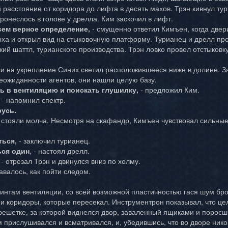
 расстояние от коридора до лифта в десять махов. Трэн кивнул ту
пронеслось в голове у дрелла. Ким заскочил в лифт.
сем верное определение,
- смущенно ответил Кимъен, когда двер
рха и открыл вид на стыковочную платформу. Турианец и дрелл пр
ий шаттл, турианского производства. Трэн ловко провел отстыковку
и на укрепление Синих светил расположившееся ниже в долине. З
неожиданности агентов, они нашли целую базу.
ть в вентиляцию и поискать глушилку,
- предложил Ким.
, - напомнил спектр.
русь.
 стояли молча. Несмотря на скафандр, Кимъен чувствовал сильны
ться,
- заключил турианец.
ься один
, - настоял дрелл.
, - отрезал Трэн и двинулся вниз по холму.
авалось, как пойти следом.
интам вентиляции, со всей возможной пластичностью гася шум бро
и коридоры, которые пересекал. Инструментрон показывал, что це
 решетке, за которой виднелся двор, заваленный ящиками и поросш
 прислушивался и всматривался, и, убедившись, что во дворе нико