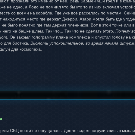
знают, прознали это именно от нее. Ведь Бармен уши грел и в ком
же не одно, а Лодо не помнил что бы кто то из них включал устрой
месте со всеми на корабле. Где уже все расселись по местам. Сейч
 находиться место где держат Джерри. Азари могла быть где угодн
и не было понятно где там держат пленников. Вот в этой точке или 
 него на башке шлем. Так что... Так что не сделать этого.
Почему в
иот.
Он закрыл голограмму плана комплекса и опустил голову на с
о для биотика.
Вколоть успокоительное, во время начала штурма.
жалуй для космопеха.
с
армы СБЦ почти не ощущалась. Дрелл сидел погрузившись в мысли