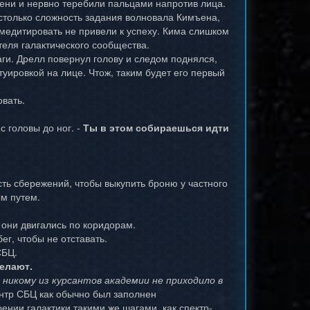
лени и нервно теребили пальцами напротив лица.
 столько сложность задания волновала Кимъена,
омедитировать не привели к успеху. Кима слишком
теля галактического сообщества.
ги. Дрелл повернул голову и следом поднялся,
уировкой на лице. Чтож, таким будет его первый
овать.
с головы до ног. -
Ты в этом собираешься идти
сть сбережений, чтобы выкупить броню у частного
ым путем.
а они двигались по коридорам.
ег, чтобы не отставать.
СБЦ.
елают.
никому из курсантов академии не приходило в
нтр СБЦ как обычно был заполнен
ении галактики такими же шагами, как спектр-