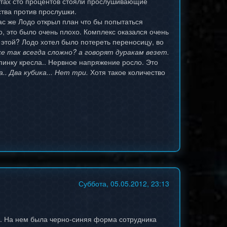
натах сто процентов стояли прослушивающие
ства против прослушки.
ас же Лодо открыл план что бы попытаться
о, это было очень плохо. Комплекс оказался очень
в этой? Лодо хотел было потереть переносицу, во
се так всегда сложно? а говорят дуракам везет.
пинку кресла.. Нервное напряжение росло. Это
. Два кубика... Нет три.
Хотя такое количество
Суббота, 05.05.2012, 23:13
. На нем была черно-синяя форма сотрудника