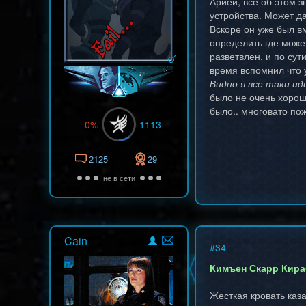
Арией, все об этом 
устройства. Может да
Вскоре он уже был в
определить где может
разветвлен, и по сут
время вспомнил что у
Видно я все таки ид
было не очень хорош
было.. многовато по
0%
1113
2125
29
не в сети
Cain
#
34
Кимъен Скарр Кира
Жесткая кровать каз