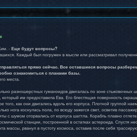
с
Ким. -
Еще будут вопросы?
вшихся. Каждый был погружен в мысли или рассматривал получен
тправляться прямо сейчас. Все оставшиеся вопросы разберем
робно ознакомиться с планами базы.
его места.
ольно разношерстных гуманоидов двигалась по зоне стыковочных шл
, который им предоставила Ева. Его блестящая поверхность окраши
е того, как они двигались вдоль его корпуса. Плотной группой на
олько нога коснулась пола, по всюду зажегся свет, осветив пассажи
ы с шумом оторвались от корпуса шаттла. Корабль плавно отлетел 
космической станции, построенной в остатках астероида. Спустя не
та массы, рванул в пустоту космоса, оставив после себя трассиру