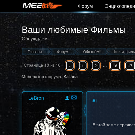
Форум
Энциклопеди
Ваши любимые Фильмы
Обсуждаем
Главная
Форум
Обо всём
Книги, фил
Страница
18
из
18
…
«
1
2
16
17
Модератор форума:
Kailana
LeBron
#
1
В этой теме перечи