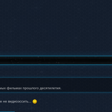
мых фильмах прошлого десятилетия.
се не видиоэссить...