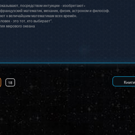
доказывают, посредством интуиции - изобретают»
 французский математик, механик, физик, астроном и философ.
ют к величайшим математикам всех времён.
ловек - это тот, кто выбирает".
гия мирового океана
18