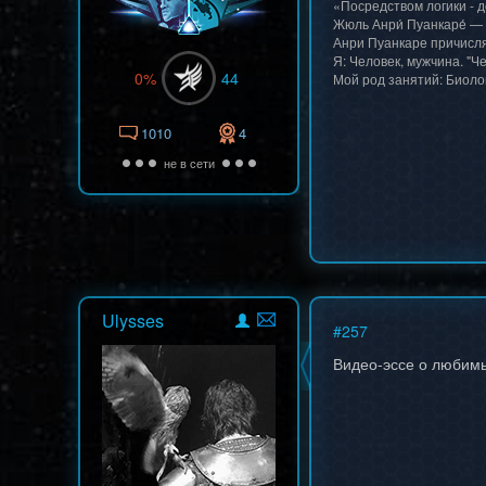
«Посредством логики - 
Жюль Анри́ Пуанкаре́ —
Анри Пуанкаре причисля
Я: Человек, мужчина. "Че
0%
44
Мой род занятий: Биоло
1010
4
не в сети
Ulysses
#
257
Видео-эссе о любим