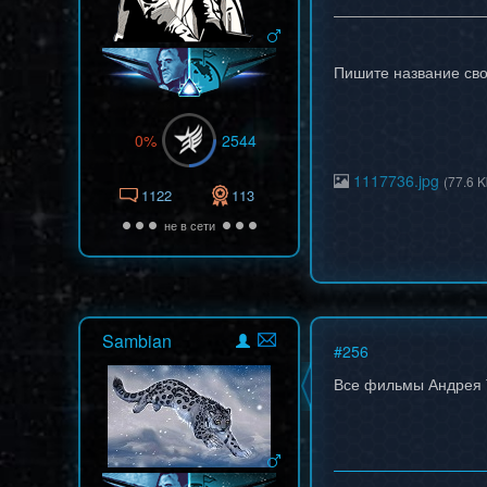
Пишите название св
0%
2544
1117736.jpg
(77.6 K
1122
113
не в сети
Sambian
#
256
Все фильмы Андрея Т