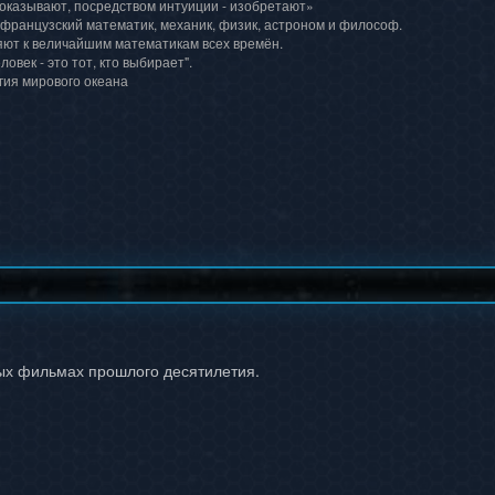
доказывают, посредством интуиции - изобретают»
 французский математик, механик, физик, астроном и философ.
ют к величайшим математикам всех времён.
ловек - это тот, кто выбирает".
гия мирового океана
ых фильмах прошлого десятилетия.