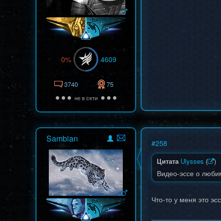
0%
4609
3740
75
не в сети
Sambian
#
258
Цитата
Ulysses
(
)
Видео-эссе о люби
Что-то у меня это эс