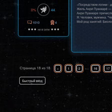
«Посредством логики - 
Жюль Анри́ Пуанкаре́ —
0%
44
Анри Пуанкаре причисля
Я: Человек, мужчина. "Че
Мой род занятий: Биоло
1010
4
не в сети
Страница
18
из
18
…
«
1
2
16
17