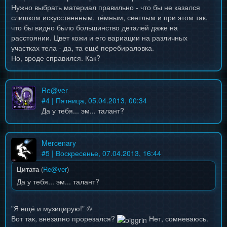
Нужно выбрать материал правильно - что бы не казался
слишком искусственным, тёмным, светлым и при этом так,
что бы видно было большинство деталей даже на
расстоянии. Цвет кожи и его вариации на различных
участках тела - да, та ещё перебираловка.
Но, вроде справился. Как?
Re@ver
#
4
| Пятница, 05.04.2013, 00:34
Да у тебя... эм... талант?
Mercenary
#
5
| Воскресенье, 07.04.2013, 16:44
Цитата
(
Re@ver
)
Да у тебя... эм... талант?
"Я ещё и музицирую!" ©
Вот так, внезапно прорезался?
Нет, сомневаюсь.