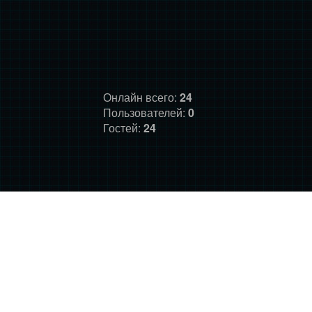
Онлайн всего:
24
Пользователей:
0
Гостей:
24
ГЛАВНАЯ
ФОРУМ
О НАС
ДОНАТ
ПРАВИЛА
©
Фансайт Mass Effect
2010-2026. Дизайн: Darth LegiON,