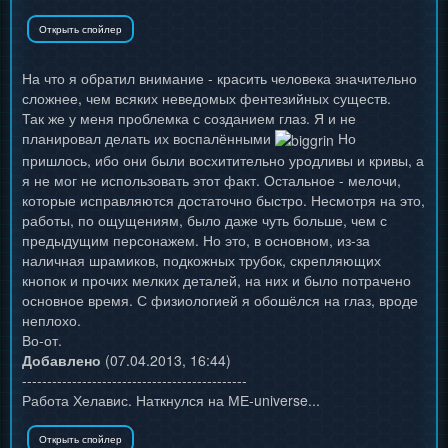
На что я обратил внимание - красить человека значительно
сложнее, чем всяких неведомых фентезийных существ.
Так же у меня проблемка с созданием глаз. Я и не
планировал делать их воспалёнными
Но
пришлось, ибо они были восхитительно уродливы и кривы, а
я не мог не использовать этот факт. Остальное - мелочи,
которые исправляются достаточно быстро. Несмотря на это,
работы, по ощущениям, было даже чуть больше, чем с
предыдущим персонажем. Но это, в основном, из-за
наличная шрамиков, подкожных трубок, скрепляющих
кнопок и прочих мелких деталей, на них и было потрачено
основное время. С физиологией я обошёлся на глаз, вроде
неплохо.
Во-от.
Добавлено
(07.04.2013, 16:44)
---------------------------------------------
Работа Хелавис. Наткнулся на МЕ-universe...