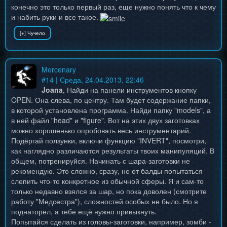
конечно это только первый раз, еще нужно понять что к чему
и набить руки и все такое.
Mercenary
#
14
| Среда, 24.04.2013, 22:46
Joana
, Найди на панели инструментов кнопку
OPEN. Она слева, по центру. Там будет содержание папки,
в которой установлена программа. Найди папку "models", а
в ней файл "head" и "figure". Вот на этих двух заготовках
можно хорошенько опробовать весь инструментарий.
Подёргай ползунки, включи функцию "INVERT", посмотри,
как наглядно различаются результаты твоих манипуляций. В
общем, потренируйся. Начинать с шара-заготовки не
рекомендую. Это сложно, сразу, не от балды попытаться
слепить что-то конкретное из обычной сферы. Я и сам-то
только недавно взялся за шар, но пока доволен (смотрите
работу "Медсестра"), сложностей особых не было. Но я
поднаторел, а тебе ещё нужно привыкнуть.
Попытайся сделать из головы-заготовки, например, зомби -