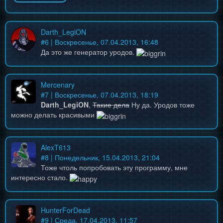
Darth_LegiON
#
6
| Воскресенье, 07.04.2013, 16:48
Да это же генератор уродов.
Mercenary
#
7
| Воскресенье, 07.04.2013, 18:19
Darth_LegiON
,
Такие дела
Ну да. Уродов тоже
можно делать красивыми
AlexT613
#
8
| Понедельник, 15.04.2013, 21:04
Тоже чтоль попробовать эту программу, мне
интересно стало.
HunterForDead
#
9
| Среда, 17.04.2013, 11:57