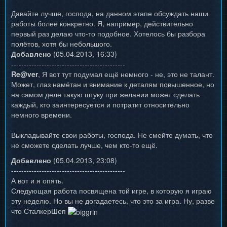
Давайте лучше, господа, на данном этапе обсуждать наши
работы более конкретно. Я, например, действительно
первый раз делаю что-то подобное. Хотелось бы разбора
полётов, хотя бы небольшого.
Добавлено
(05.04.2013, 16:33)
---------------------------------------------
Re@ver
, Я вот тут подумал ещё немного - не, это не талант.
Может, глаз намётан и внимание к деталям повышенное, но
на самом деле такую штуку при желании может сделать
каждый, кто заинтересуется и потратит относительно
немного времени.
Выкладывайте свои работы, господа. Не смейте думать, что
не сможете сделать лучше, чем кто-то ещё.
Добавлено
(05.04.2013, 23:08)
---------------------------------------------
А вот и я опять.
Следующая работа посвящена той игре, в которую я играю
эту неделю. Но вы не догадаетесь, что это за игра. Ну, разве
что СталкерШеп