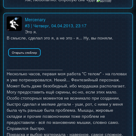
Mercenary
#
3
| Четверг, 04.04.2013, 23:17
Это я.
В смысле, сделал это я, а не это - я... Ну, вы поняли.
_______________________
Несколько часов, первая моя работа "С телом" - на головах
я уже потренировался. Некий... Фентезийный персонаж.
Может быть даже безобидный, ибо мордашка располагает.
Могу предоставить ещё скрины, ес-но, если этих мало.
Особо стопорных моментов не возникало при создании,
быстро сделал и мелкие детали - уши, рот, с ними у меня
была чуть раньше была проблема. Мышцы, жировые
складки и прочие позвоночники тоже проблем не
предоставили - всё по мановению мышки, словно само.
Справился быстро.
Покраска и выбор материала - наверное, самое сложное.