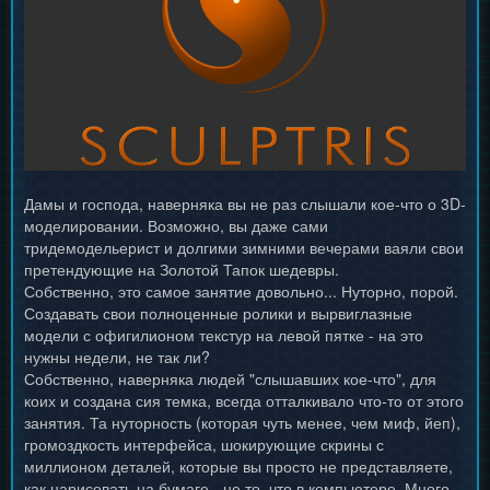
Дамы и господа, наверняка вы не раз слышали кое-что о 3D-
моделировании. Возможно, вы даже сами
тридемодельерист и долгими зимними вечерами ваяли свои
претендующие на Золотой Тапок шедевры.
Собственно, это самое занятие довольно... Нуторно, порой.
Создавать свои полноценные ролики и вырвиглазные
модели с офигилионом текстур на левой пятке - на это
нужны недели, не так ли?
Собственно, наверняка людей "слышавших кое-что", для
коих и создана сия темка, всегда отталкивало что-то от этого
занятия. Та нуторность (которая чуть менее, чем миф, йеп),
громоздкость интерфейса, шокирующие скрины с
миллионом деталей, которые вы просто не представляете,
как нарисовать на бумаге - не то, что в компьютере. Много