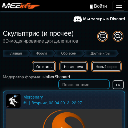
Войти
Togg
navig
Мы теперь в Discord
Скульптрис (и прочее)
3D-моделирование для дилетантов
Главная
Форум
Обо всём
Другие игры
Ответить
Новая тема
Новый опрос
Модератор форума:
stalkerShepard
Mercenary
#
1
| Вторник, 02.04.2013, 22:27