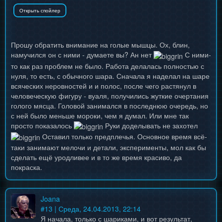
Прошу обратить внимание на голые мышцы. Ох, блин,
намучился он с ними - думаете вы? Ан нет
С ними-
то как раз проблем не было. Работа делалась полностью с
нуля, то есть, с обычного шара. Сначала я наделал на шаре
всяческих неровностей и и полос, после чего растянул в
человеческую фигуру - вуаля, получились жуткие очертания
голого мясца. Головой занимался в последнюю очередь, но
с ней было меньше мороки, чем я думал. Или мне так
просто показалось
Руки доделывать не захотел
Оставил только предплечья. Основное время всё-
таки занимают мелочи и детали, эксперименты, мол как бы
сделать ещё уродливее и в то же время красиво, да
покраска.
Joana
#
13
| Среда, 24.04.2013, 22:14
Я начала, только с шариками, и вот результат,