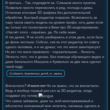
В-третьих... Так, подождите-ка. Слишком много пунктов.
Позвольте просто перечислить в ряд, господа и дамы.
Отличная итоговая 3D графика без дополнительной
обработки. Быстрый редактор покраски. Возможность за
пару часов сваять модель на уровне профи, хоть даже если
вы только что посмотрели в Вики про 3D-моделирование.
<Насчёт этого - серьёзно, да. По себе знаю.
И так далее. Я не особо разбираюсь в этом деле, если быть
до фени честным. Собсно, сев за этот редактор по совету
одного человека, я и не думал, что это меня заинтересует.
Но вот что меня привлекло - поразительная... Легкость.
Лёгкость того, что я делаю. Без помощи обучаещего видео и
даже банального Мануала я буквально за два часа сделал
такой кадр:
Впечатлило?
И меня нет
Но не важно, что не впечатлило.
Ведь я вообще первый раз сел за 3D-редактор, когда
создавал эту голову
Что самое забавное, даже ты, мой многоуважаемый и
абсолютно незнакомый мне читатель, сможешь сделать в