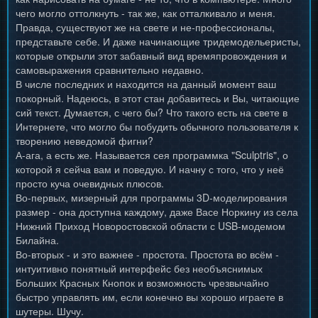
чего могло оттолкнуть - так же, как отталкивало и меня.
Правда, существуют же на свете и не-профессионалы,
представьте себе. И даже начинающие тридемодельеристы,
которые открыли этот забавный вид времяпровождения и
самовыражения сравнительно недавно.
В числе последних и находится на данный момент ваш
покорный. Надеюсь, в этот стан добавитесь и Вы, читающие
сий текст. Думается, с чего бы? Что такого есть на свете в
Интернете, что могло бы побудить обычного пользователя к
творению неведомой фигни?
А-ага, а есть же. Называется сея программка "Sculptris", о
которой я сейча вам и поведую. И начну с того, что у неё
просто куча очевидных плюсов.
Во-первых, мизерный для программы 3D-моделирования
размер - она доступна каждому, даже Васе Норкину из села
Нижний Приход Новоростовской области с USB-модемом
Билайна.
Во-вторых - и это важнее - простота. Простота во всём -
интуитивно понятный интерфейс без необъяснимых
Больших Красных Кнопок и возможность чрезвычайно
быстро управлять им, если конечно вы хорошо играете в
шутеры. Шучу.