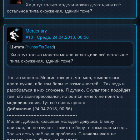
Хм,а тут только модели можно делать,или всё
остальное типа окружения, зданий тоже?
Mercenary
#
10
| Среда, 24.04.2013, 00:56
Цитата
(
HunterForDead
)
Хм,а тут только модели можно делать,или всё остальное
типа окружения, зданий тоже?
Только модели. Многие говорят, что мол, комплексные
проги лучше, ибо там больше возможностей... Так ведь и
разобраться в них сложнее. Я думаю, Скульптрис подойдёт
тем, кто заинтересовался, но боится ничего не понять в
моделировании. Тут всё очень просто.
Добавлено
(24.04.2013, 00:56)
---------------------------------------------
Милая, добрая, красивая молодая девушка. В меру
наивная, но не глупая - таких не берут в космонавты ведь.
Только есть у неё одна проблема. С начальником не
повезло жутко. Жутко, не то слово.