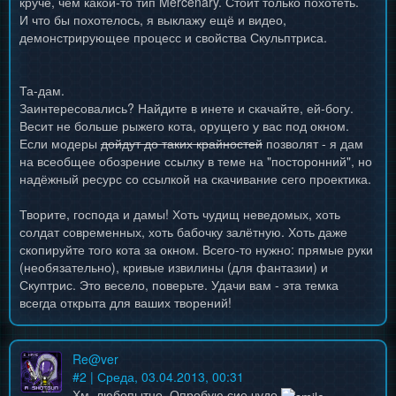
круче, чем какой-то тип Mercenary. Стоит только похотеть.
И что бы похотелось, я выклажу ещё и видео,
демонстрирующее процесс и свойства Скульптриса.
Та-дам.
Заинтересовались? Найдите в инете и скачайте, ей-богу.
Весит не больше рыжего кота, орущего у вас под окном.
Если модеры
дойдут до таких крайностей
позволят - я дам
на всеобщее обозрение ссылку в теме на "посторонний", но
надёжный ресурс со ссылкой на скачивание сего проектика.
Творите, господа и дамы! Хоть чудищ неведомых, хоть
солдат современных, хоть бабочку залётную. Хоть даже
скопируйте того кота за окном. Всего-то нужно: прямые руки
(необязательно), кривые извилины (для фантазии) и
Скуптрис. Это весело, поверьте. Удачи вам - эта темка
всегда открыта для ваших творений!
Re@ver
#
2
| Среда, 03.04.2013, 00:31
Хм, любопытно. Опробую сие чудо