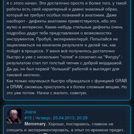
я с этого начал. Это достаточно просто и более того, у такой
работы есть свой характерный и давно знакомый образ,
который не требует особых познаний в анатомии. Даже
наоборот - дефекты анатомии приветствуются, ибо это
жутко и интересно. Какие-нибудь стильные дефекты очень
подробно дадут тебе представления о возможностях
инструментов. Пробуй, экспериментируй. Попытайся не
зацикливаться на конечном результате и делай так, как
пойдёт в процессе. У меня всё получилось достаточно
быстро и уже с нескольких "голов" я соскочил на "Фигуру" -
результатом стал тот толстый типчик с доброй мордашкой.
Да-да, он был первой "большой" работой и выглядит для
таковой неплохо.
Как только научишься быстро обращаться с функцией GRAB
и DRAW, сможешь приступить и к более сложным вещам. Но
это уже потом. Начни с малого, советую.
Joana
#
15
| Четверг, 25.04.2013, 20:28
Mercenary
, Хорошо, постараюсь, главное не
спешить и экспериментировать, а опыт со-времени придет,