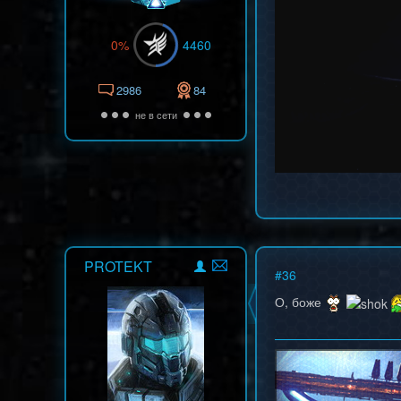
0%
4460
2986
84
не в сети
PROTEKT
#
36
О, боже