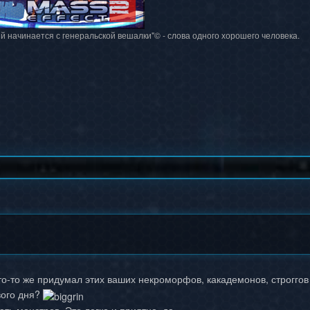
й начинается с генеральской вешалки"© - слова одного хорошего человека.
то-то же придумал этих ваших некроморфов, какадемонов, строггов
вого дня?
ть монстров. Это легко и приятно, да.