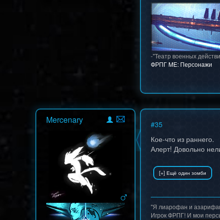
-"Театр военных действи
ФРПГ ME: Персонажи
Mercenary
#
35
Кое-что из раннего.
Алерт! Довольно нел
"Я лиарофан и азарифан"
Игрок ФРПГ! И мои перс