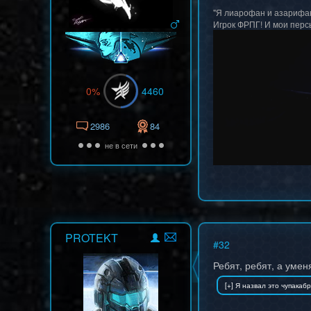
"Я лиарофан и азарифан"
Игрок ФРПГ! И мои перс
0%
4460
2986
84
не в сети
PROTEKT
#
32
Ребят, ребят, а уме