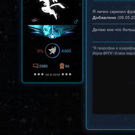
Я лично скринил фра
Добавлено
(06.05.20
----------------------------
Делаю кое-что боль
"Я лиарофан и азарифан"
0%
4460
Игрок ФРПГ! И мои перс
2986
84
не в сети