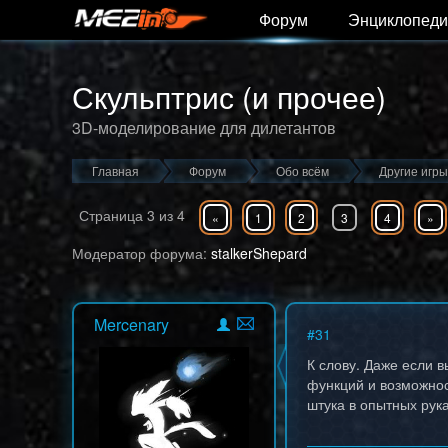
Форум
Энциклопеди
Скульптрис (и прочее)
3D-моделирование для дилетантов
Главная
Форум
Обо всём
Другие игры
Страница
3
из
4
«
1
2
3
4
»
Модератор форума:
stalkerShepard
Mercenary
#
31
К слову. Даже если
функций и возможно
штука в опытных рук