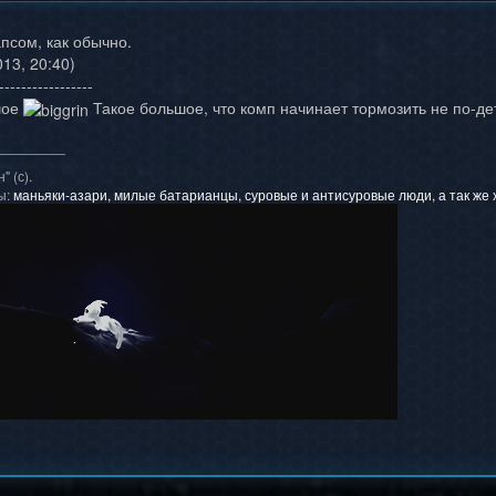
псом, как обычно.
13, 20:40)
-----------------
шое
Такое большое, что комп начинает тормозить не по-д
 (с).
ы:
маньяки-азари, милые батарианцы, суровые и антисуровые люди, а так же