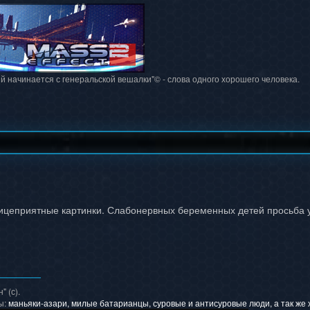
й начинается с генеральской вешалки"© - слова одного хорошего человека.
ицеприятные картинки. Слабонервных беременных детей просьба ув
 (с).
ы:
маньяки-азари, милые батарианцы, суровые и антисуровые люди, а так же