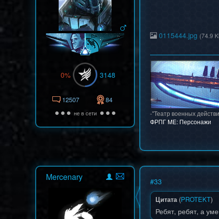
0115444.jpg
(74.9 K
0%
3148
12507
84
не в сети
-"Театр военных действи
ФРПГ ME: Персонажи
Mercenary
#
33
Цитата
(
PROTEKT
)
Ребят, ребят, а ум