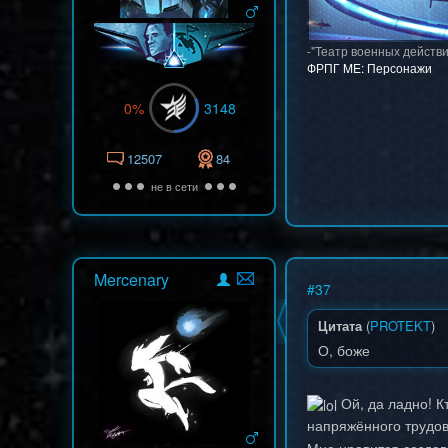
-"Театр военных действи
ФРПГ ME: Персонажи
0%
3148
12507
84
не в сети
Mercenary
#
37
Цитата
(
PROTEKT
)
О, боже
Ой, да ладно! К
напряжённого трудо
Мне нравится создава