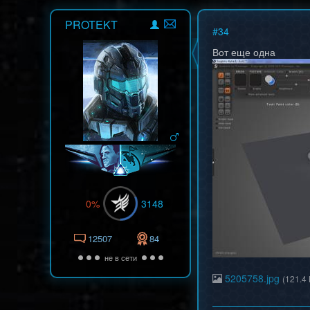
PROTEKT
#
34
Вот еще одна
0%
3148
12507
84
не в сети
5205758.jpg
(121.4 