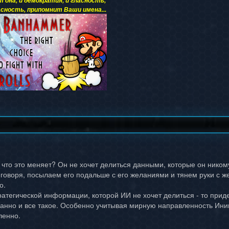
т она, и демократия, и гласность,
сность, припомнит Ваши имена...
 что это меняет? Он не хочет делиться данными, которые он никому
 говоря, посылаем его подальше с его желаниями и тянем руки с ж
о.
ратегической информации, которой ИИ не хочет делиться - то придет
уманно и все такое. Особенно учитывая мирную направленность Ини
ленно.