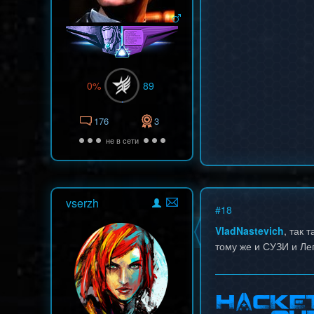
0%
89
176
3
не в сети
vserzh
#
18
VladNastevich
, так
тому же и СУЗИ и Лег