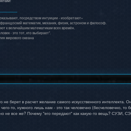
нктам!
доказывают, посредством интуиции - изобретают»
 французский математик, механик, физик, астроном и философ.
ют к величайшим математикам всех времён.
ловек - это тот, кто выбирает".
гия мирового океана
о не берет в расчет желание самого искусственного интеллекта. Он
 чего-то, нужного лишь нам - это так человечно (бесчеловечно, то би
но не все же? Почему "его передают" как какую-то вещь? СУЗИ, СЭМ