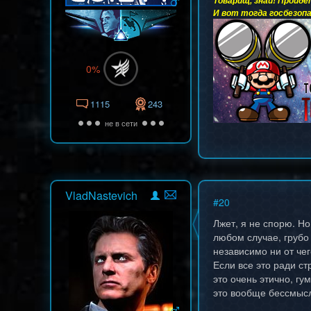
Товарищ, знай! Пройдё
И вот тогда госбезопа
0%
1115
243
не в сети
VladNastevich
#
20
Лжет, я не спорю. Но
любом случае, грубо
независимо ни от чег
Если все это ради ст
это очень этично, г
это вообще бессмыс