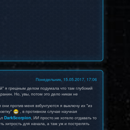
Понедельник, 15.05.2017, 17:06
лей" я грешным делом подумала что там глубокий
ранин. Но, увы, потом это дело никак не
 они против меня взбунтуются я выключу их "из
озетку"
, в противном случае научная
ал
DarkScorpion
, ИИ просто не хотело отдавать то
ь хитрость для начала, а там уж и пострелять