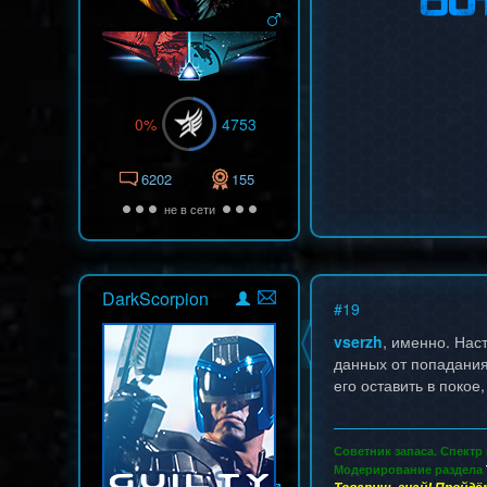
0%
4753
6202
155
не в сети
DarkScorpion
#
19
vserzh
, именно. Нас
данных от попадания 
его оставить в покое,
Советник запаса. Спектр
Модерирование раздела