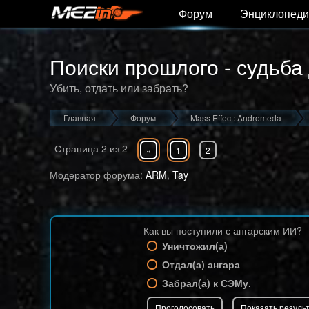
Форум
Энциклопеди
Поиски прошлого - судьба
Убить, отдать или забрать?
Главная
Форум
Mass Effect: Andromeda
Страница
2
из
2
«
1
2
Модератор форума:
ARM
,
Tay
Как вы поступили с ангарским ИИ?
Уничтожил(а)
Отдал(а) ангара
Забрал(а) к СЭМу.