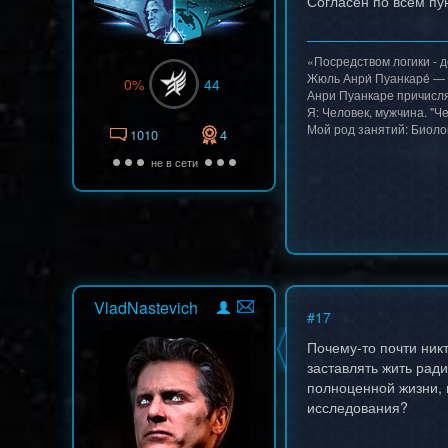
Согласен по всем пу
«Посредством логики - 
Жюль Анри́ Пуанкаре́ —
0%
44
Анри Пуанкаре причисля
Я: Человек, мужчина. "Че
Мой род занятий: Биоло
1010
4
не в сети
VladNastevich
#
17
Почему-то почти никт
заставлять жить ради
полноценной жизни, 
исследования?