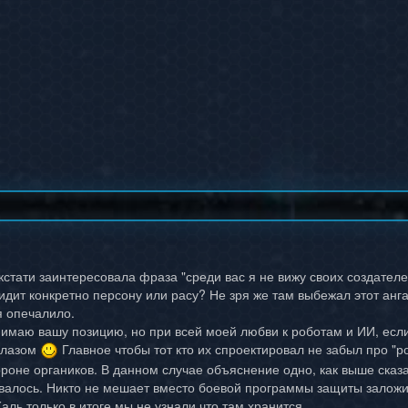
 кстати заинтересовала фраза "среди вас я не вижу своих создате
идит конкретно персону или расу? Не зря же там выбежал этот анга
я опечалило.
нимаю вашу позицию, но при всей моей любви к роботам и ИИ, если
 глазом
Главное чтобы тот кто их спроектировал не забыл про "р
ороне органиков. В данном случае объяснение одно, как выше сказ
ивалось. Никто не мешает вместо боевой программы защиты заложит
аль только в итоге мы не узнали что там хранится.