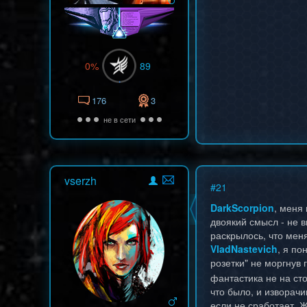
0%
89
176
3
не в сети
vserzh
#
21
DarkScorpion
, меня
двоякий смысл - не в
раскрылось, что мен
VladNastevich
, я по
розетки" не моргнув
фантастика не на ст
что было, и изворач
если не сработает. Ж