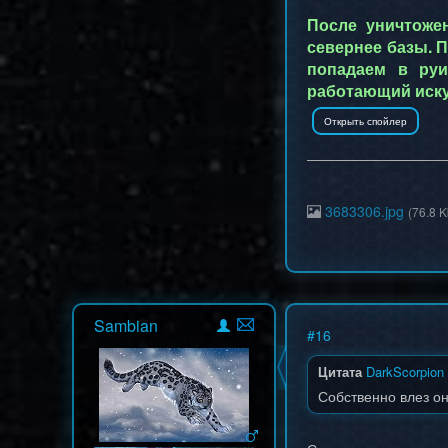
После уничтожен
севернее базы. 
попадаем в руи
работающий иску
3683306.jpg
(76.8 K
Sambian
#
16
Цитата
DarkScorpion
Собственно влез он