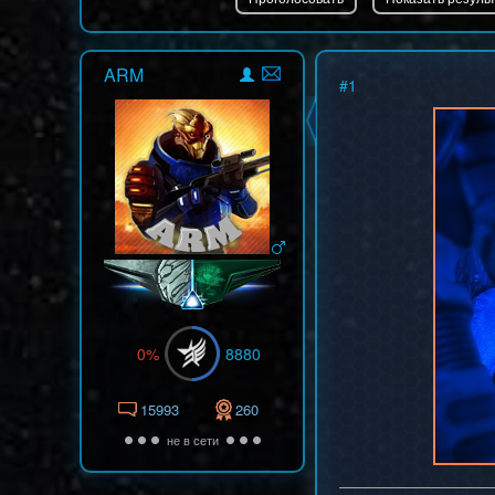
ARM
#
1
0%
8880
15993
260
не в сети