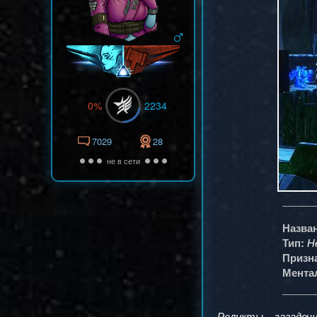
0%
2234
7029
28
не в сети
Назван
Н
Тип:
Призн
Мента
Реликты – загадочн