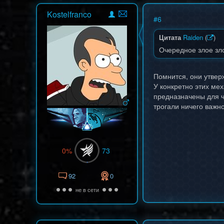
Kostelfranco
#
6
Цитата
Raiden
(
)
Очередное злое зл
Помнится, они утвер
У конкретно этих ме
предназначены для ч
трогали ничего важно
0%
73
92
0
не в сети