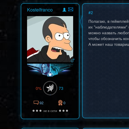
Kostelfranco
#
2
Полагаю, в геймплей
их "наблюдателями" 
можно назвать любог
чтобы обозначить ко
А может наш товарищ 
0%
73
92
0
не в сети