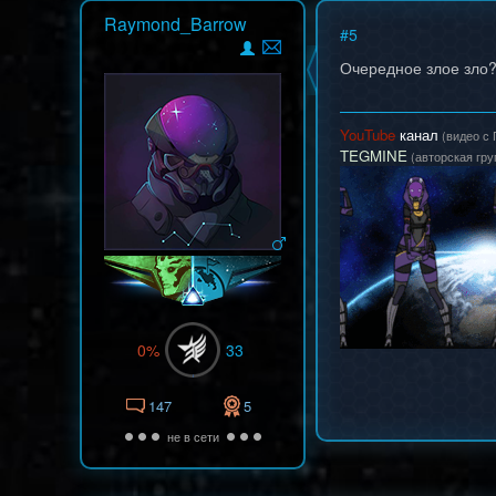
Raymond_Barrow
#
5
Очередное злое зло?
YouTube
канал
(видео с 
TEGMINE
(авторская гру
0%
33
147
5
не в сети