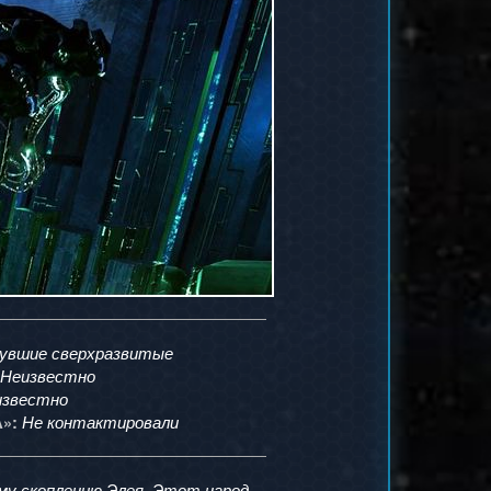
увшие сверхразвитые
Неизвестно
известно
Не контактировали
»:
му
скоплению Элея
. Этот народ