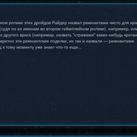
ном ролике этих дройдов Райдер назвал ремнантами чисто для крат
(судя по их именам во втором геймплейном ролике), например, ил
о другого врага (например, назвать "стражами" каких-нибудь крога
нкретно эти ремнантские поделки, их так и назвали — ремнантами.
к тому моменту уже знает что-то еще...