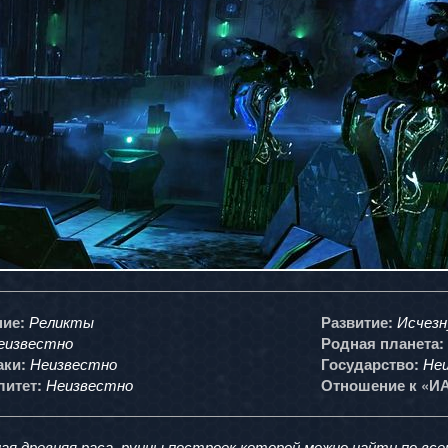
Реликты
Исчезн
ие:
Развитие:
еизвестно
Родная планета:
Неизвестно
Не
аки:
Государство:
Неизвестно
литет:
Отношение к «ИА
ая древняя раса, руины построек которой можно найти по все