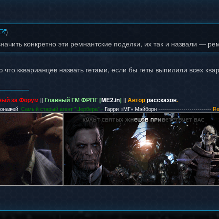
)
начить конкретно эти ремнантские поделки, их так и назвали — ре
о что ккварианцев назвать гетами, если бы геты выпилили всех ква
ный за Форум
||
Главный ГМ ФРПГ [
ME2.in
]
||
Автор
рассказов
.
сонажей
. Самый старый агент "Цербера" -
Гарри «МГ» Мэйборн
---------------------------
Re