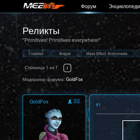
Форум
Энциклопеди
Реликты
"Primitives! Primitives everywhere!"
Главная
Форум
Mass Effect: Andromeda
Страница
1
из
1
1
Модератор форума:
GoldFox
GoldFox
#
1