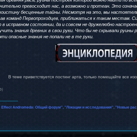
чительно превосходит нас, а возможно и протеан. Это означ
оистину бесценные тайны. Несмотря на это, мы настоятельн
тав команд Первопроходцев, приближаться к таким местам. 
р в исправном состоянии, да и совсем не дружелюбно настроен
чить знания древних в свои руки. Что бы не скрывали руины 
ти опасные знания не попали не в те руки.
В теме приветствуется постинг арта, только помещайте все и
b)
 Effect Andromeda: Общий форум", "Локации и исследования", "Новые ра