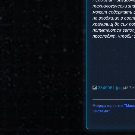
технологически зна
может содержать в
не входящих в сос
хранилищ до сих по
попытаются заполу
проследят, чтобы э
3849061.jpg
(48.7 K
Модератор веток "Mass
Система".