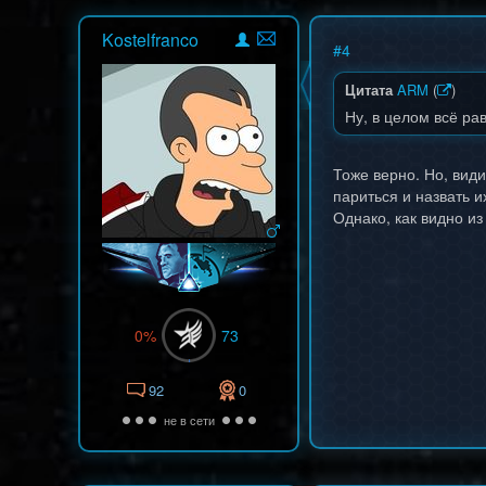
Kostelfranco
#
4
Цитата
ARM
(
)
Ну, в целом всё ра
Тоже верно. Но, вид
париться и назвать и
Однако, как видно из
0%
73
92
0
не в сети