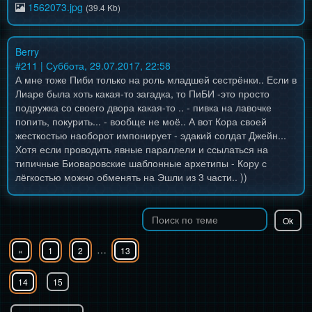
1562073.jpg
(39.4 Kb)
Berry
#
211
| Суббота, 29.07.2017, 22:58
А мне тоже Пиби только на роль младшей сестрёнки.. Если в
Лиаре была хоть какая-то загадка, то ПиБИ -это просто
подружка со своего двора какая-то .. - пивка на лавочке
попить, покурить... - вообще не моё.. А вот Кора своей
жесткостью наоборот импонирует - эдакий солдат Джейн...
Хотя если проводить явные параллели и ссылаться на
типичные Биоваровские шаблонные архетипы - Кору с
лёгкостью можно обменять на Эшли из 3 части.. ))
…
«
1
2
13
14
15