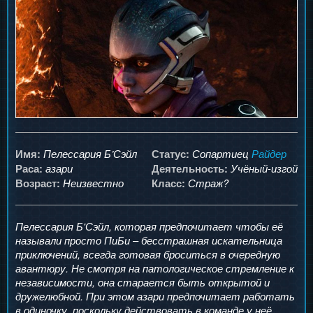
Пелессария Б’Сэйл
Сопартиец
Райдер
Имя:
Статус:
азари
Учёный-изгой
Раса:
Деятельность:
Неизвестно
Страж?
Возраст:
Класс:
Пелессария Б'Сэйл, которая предпочитает чтобы её
называли просто
ПиБи
– бесстрашная искательница
приключений, всегда готовая броситься в очередную
авантюру. Не смотря на патологическое стремление к
независимости, она старается быть открытой и
дружелюбной. При этом азари предпочитает работать
в одиночку, поскольку действовать в команде у неё