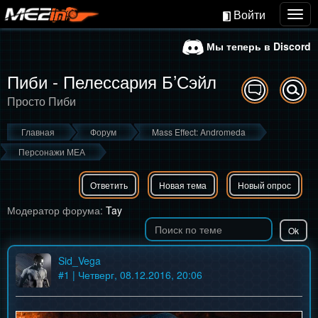
Войти
Togg
navig
Мы теперь в Discord
Пиби - Пелессария Б’Сэйл
Просто Пиби
Главная
Форум
Mass Effect: Andromeda
Персонажи МЕА
Ответить
Новая тема
Новый опрос
Модератор форума:
Tay
Sid_Vega
#
1
| Четверг, 08.12.2016, 20:06